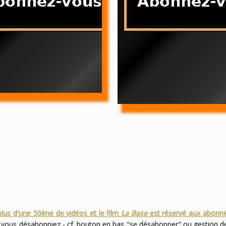
plus d'une 50ène de vidéos et le film
La Base
est réservé aux abonn
s vous désabonniez - cf. bouton en bas "se désabonner" ou gestion 