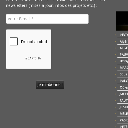
newsletters (mises à jour, infos des projets etc.) :
L’ÉG
Algér
ALGÉ
PAUV
Dziri
MARO
Sous
L’AL
Où es
J’AI 
FAUT-
JE SU
MÉLE
PAS D
L’ÉT