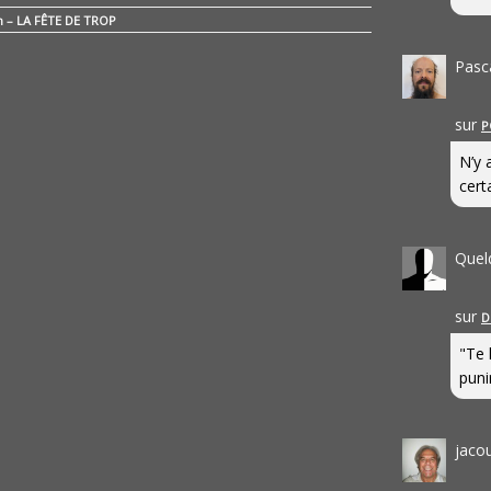
n – LA FÊTE DE TROP
Pasc
sur
P
N’y 
cert
Quel
sur
D
"Te 
punir
jaco