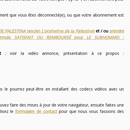
nement que vous êtes déconnecté(e), ou que votre abonnement est
DE PALESTINA
(ancien
L'orpheline de la Palestine
)
et / ou
prendre
ormule
SATISFAIT OU REMBOURSÉ
pour
LE SURHOMME
) :
t
; voir la vidéo annonce, présentation à ce propos :
ous le pourrez peut-être en installant des codecs vidéos avec un
uvez faire des mises à jour de votre navigateur, ensuite faites une
lisez le
formulaire de contact
pour que nous vous fassions des