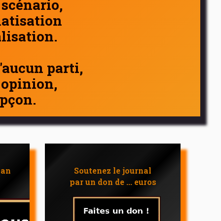
 scénario,
atisation
alisation.
d'aucun parti,
 opinion,
pçon.
 an
Soutenez le journal
par un don de ... euros