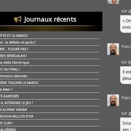
sur
O
Journaux récents
« On
invis
YPTE ET LE MAROC
ie : la défaite et après ?
Pasc
RIE… PLEURE PAS !
RES SÉNÉGALAIS !
sur
P
ya défie l’Amérique
C AU FINAL !
Il e
 menace islamiste
pleur
GÉRIE TAQUINE LE MAROC
t Allah ?
ÉTÉ AGRESSÉE
Pasc
IL INTERDIRE LE JEU ?
IS ACHRAF HAKIMI
sur
Z
NCHON BALLON D’OR
Souc
E CLIM !
ses 
É ALGÉRIEN