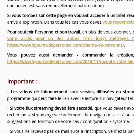
une année est sans renouvellement automatique).
Si vous tombez sur cette page en voulant accéder à un billet ré
arrivé à expiration. Dans tous les cas vous devez
vous reconnecte
Pour soutenir Personne et son travail
, en plus de vous abonner,
votre accès pour un des autres films longs métrages
https://www.lejournaldepersonne.com/cinema-de-personne/
.
Vous pouvez aussi demander - commander la création,
https://www.lejournaldepersonne.com/2018/11/raconte-votre-vie
Important :
-
Les vidéos de l'abonnement sont servies, diffusées en strea
programme qui peut faire le lien avec la lecture sur navigateur te
-
Si votre flux streaming devait être saccadé
, que vous deviez avo
recherche « streaming+saccadé+nom du navigateur » et / ou « 
suggestions en fonction de votre cas / configuration / système.
- Si vous ne recevez pas de mail suite à l'inscription, vérifiez la 