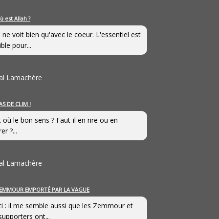
ù est Allah ?
 ne voit bien qu'avec le coeur. L'essentiel est
ible pour...
al Lamachère
AS DE CLIM !
st où le bon sens ? Faut-il en rire ou en
er ?...
al Lamachère
EMMOUR EMPORTÉ PAR LA VAGUE
i : il me semble aussi que les Zemmour et
supporters ont...