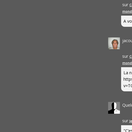
sur
C
mond
A vo
jaco
sur
C
mond
La n
http
v=T
Quel
sur
J
"C’e