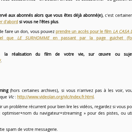
servé aux abonnés alors que vous êtes déjà abonné(e)
, c'est certai
r d'abord
si vous ne l'êtes plus
.
 de faire un don, vous pouvez
prendre un accès pour le film
LA CASA 
 tel que
LE SURHOMME
en passant par la page guichet (f
 la réalisation du film de votre vie, sur œuvre ou suje
/
.
ming
(hors certaines archives), si vous n'arrivez pas à les voir, v
l que
Vlc
:
http://www.videolan.org/vlc/index.fr.html
.
ir un problème récurrent pour bien lire les vidéos, regardez si vous po
optimiser+nom du navigateur+streaming » pour des pistes, ou uti
partie spam de votre messagerie.