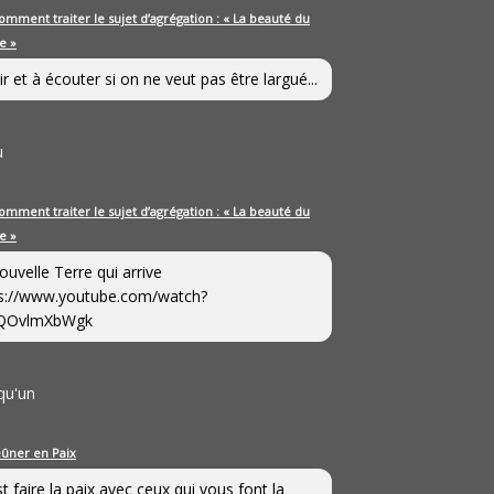
omment traiter le sujet d’agrégation : « La beauté du
e »
ir et à écouter si on ne veut pas être largué...
u
omment traiter le sujet d’agrégation : « La beauté du
e »
ouvelle Terre qui arrive
s://www.youtube.com/watch?
QOvlmXbWgk
qu'un
eûner en Paix
st faire la paix avec ceux qui vous font la