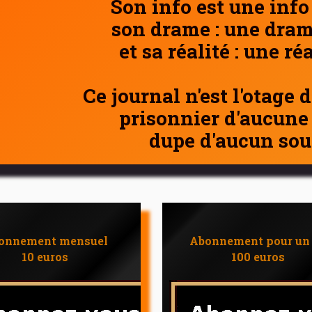
Son info est une info
son drame : une dram
et sa réalité : une ré
Ce journal n'est l'otage 
prisonnier d'aucune
dupe d'aucun sou
onnement mensuel
Abonnement pour un
10 euros
100 euros