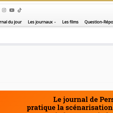
De l'i
rnal du jour
Les journaux
Les films
Question-Rép
Le journal de Pe
pratique la scénarisation 