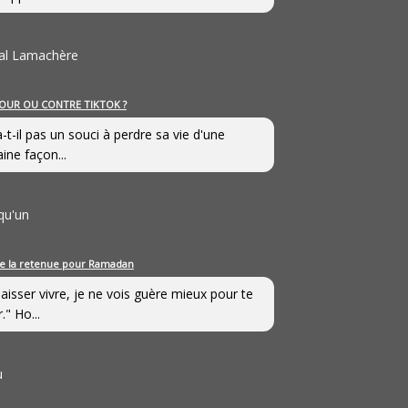
al Lamachère
OUR OU CONTRE TIKTOK ?
a-t-il pas un souci à perdre sa vie d'une
aine façon...
qu'un
e la retenue pour Ramadan
laisser vivre, je ne vois guère mieux pour te
." Ho...
u