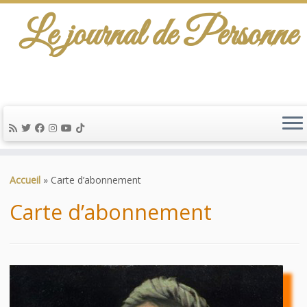
Le journal de Personne
De l'info-scénario pour traiter une question
d'actualité…
Passer
au
Accueil
»
Carte d’abonnement
contenu
Carte d’abonnement