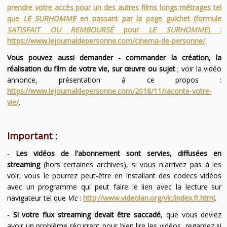
prendre votre accès pour un des autres films longs métrages tel
que
LE SURHOMME
en passant par la page guichet (formule
SATISFAIT OU REMBOURSÉ
pour
LE SURHOMME
) :
https://www.lejournaldepersonne.com/cinema-de-personne/
.
Vous pouvez aussi demander - commander la création, la
réalisation du film de votre vie, sur œuvre ou sujet
; voir la vidéo
annonce, présentation à ce propos :
https://www.lejournaldepersonne.com/2018/11/raconte-votre-
vie/
.
Important :
-
Les vidéos de l'abonnement sont servies, diffusées en
streaming
(hors certaines archives), si vous n'arrivez pas à les
voir, vous le pourrez peut-être en installant des codecs vidéos
avec un programme qui peut faire le lien avec la lecture sur
navigateur tel que
Vlc
:
http://www.videolan.org/vlc/index.fr.html
.
-
Si votre flux streaming devait être saccadé
, que vous deviez
avoir un problème récurrent pour bien lire les vidéos, regardez si