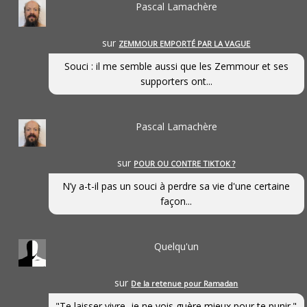
Pascal Lamachère
sur
ZEMMOUR EMPORTÉ PAR LA VAGUE
Souci : il me semble aussi que les Zemmour et ses
supporters ont...
Pascal Lamachère
sur
POUR OU CONTRE TIKTOK ?
N’y a-t-il pas un souci à perdre sa vie d'une certaine
façon...
Quelqu'un
sur
De la retenue pour Ramadan
"Te laisser vivre, je ne vois guère mieux pour te punir."