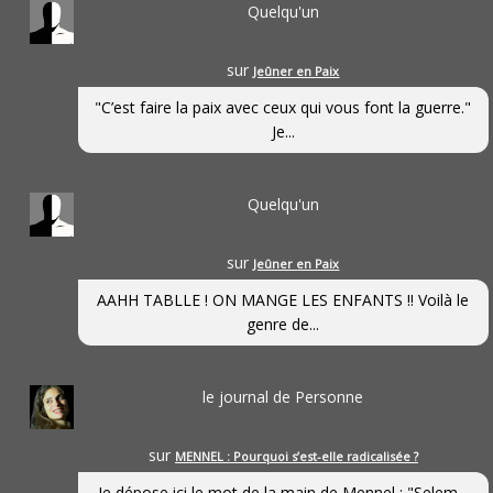
Quelqu'un
sur
Jeûner en Paix
"C’est faire la paix avec ceux qui vous font la guerre."
Je...
Quelqu'un
sur
Jeûner en Paix
AAHH TABLLE ! ON MANGE LES ENFANTS !! Voilà le
genre de...
le journal de Personne
sur
MENNEL : Pourquoi s’est-elle radicalisée ?
Je dépose ici le mot de la main de Mennel : "Selem...