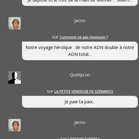
jacou
sur
Comment ne pas s’ennuyer ?
Notre voyage héroîque : de notre ADN double à notre
ADN total...
Quelqu'un
sur
LA PETITE VENDEUSE DE SCENARIOS
Je paie ta paix...
jacou
sur
L’AMOUR À MORT !