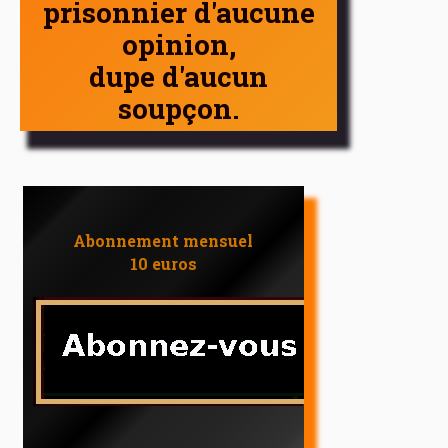
prisonnier d'aucune
opinion,
dupe d'aucun
soupçon.
Abonnement mensuel
10 euros