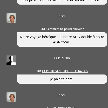
jacou
sur
Comment ne pas s’ennuyer ?
Notre voyage héroîque : de notre ADN double à notre
ADN total...
Quelqu'un
sur
LA PETITE VENDEUSE DE SCENARIOS
Je paie ta paix...
jacou
sur
L’AMOUR À MORT !