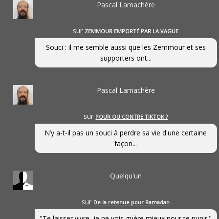
Pascal Lamachère
sur
ZEMMOUR EMPORTÉ PAR LA VAGUE
Souci : il me semble aussi que les Zemmour et ses
supporters ont...
Pascal Lamachère
sur
POUR OU CONTRE TIKTOK ?
N’y a-t-il pas un souci à perdre sa vie d'une certaine
façon...
Quelqu'un
sur
De la retenue pour Ramadan
"Te laisser vivre, je ne vois guère mieux pour te punir."