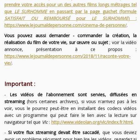
prendre votre accès pour un des autres films longs métrages tel
que
LE SURHOMME
en passant par la page guichet (formule
SATISFAIT OU REMBOURSÉ
pour
LE SURHOMME
) :
https://www.lejournaldepersonne.com/cinema-de-personne/
.
Vous pouvez aussi demander - commander la création, la
réalisation du film de votre vie, sur œuvre ou sujet
; voir la vidéo
annonce, présentation à ce propos :
https://www.lejournaldepersonne.com/2018/11/raconte-votre-
vie/
.
Important :
-
Les vidéos de l'abonnement sont servies, diffusées en
streaming
(hors certaines archives), si vous n'arrivez pas à les
voir, vous le pourrez peut-être en installant des codecs vidéos
avec un programme qui peut faire le lien avec la lecture sur
navigateur tel que
Vlc
:
http://www.videolan.org/vlc/index.fr.html
.
-
Si votre flux streaming devait être saccadé
, que vous deviez
avoir un problème récurrent pour bien lire les vidéos, regardez si