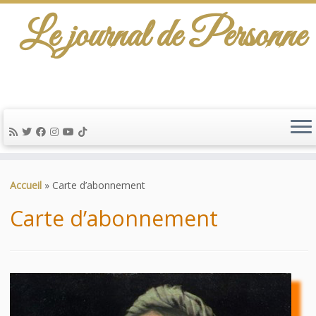
Le journal de Personne
De l'info-scénario pour traiter une question
d'actualité…
Passer
au
Accueil
»
Carte d’abonnement
contenu
Carte d’abonnement