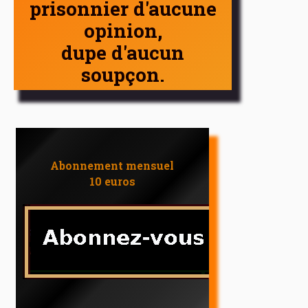
prisonnier d'aucune
opinion,
dupe d'aucun
soupçon.
Abonnement mensuel
10 euros