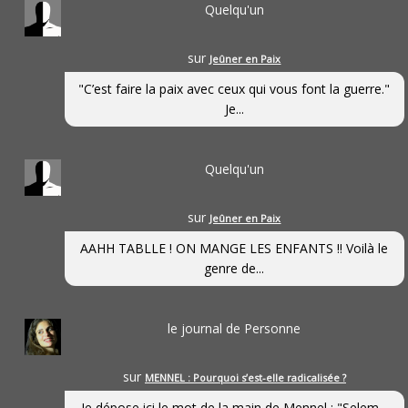
Quelqu'un
sur
Jeûner en Paix
"C’est faire la paix avec ceux qui vous font la guerre."
Je...
Quelqu'un
sur
Jeûner en Paix
AAHH TABLLE ! ON MANGE LES ENFANTS !! Voilà le
genre de...
le journal de Personne
sur
MENNEL : Pourquoi s’est-elle radicalisée ?
Je dépose ici le mot de la main de Mennel : "Selem...