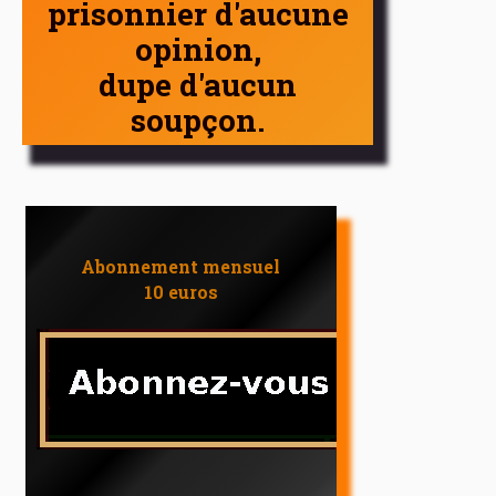
prisonnier d'aucune
opinion,
dupe d'aucun
soupçon.
Abonnement mensuel
10 euros