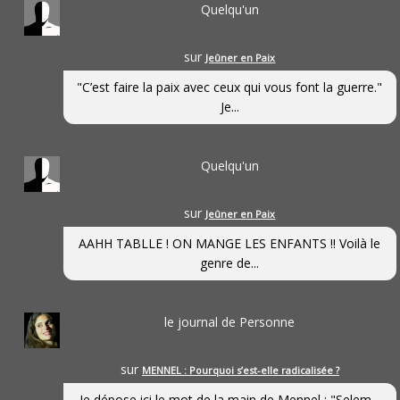
Quelqu'un
sur
Jeûner en Paix
"C’est faire la paix avec ceux qui vous font la guerre."
Je...
Quelqu'un
sur
Jeûner en Paix
AAHH TABLLE ! ON MANGE LES ENFANTS !! Voilà le
genre de...
le journal de Personne
sur
MENNEL : Pourquoi s’est-elle radicalisée ?
Je dépose ici le mot de la main de Mennel : "Selem...