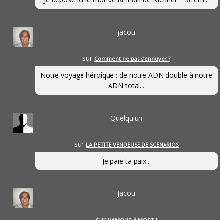
jacou
sur
Comment ne pas s’ennuyer ?
Notre voyage héroîque : de notre ADN double à notre
ADN total...
Quelqu'un
sur
LA PETITE VENDEUSE DE SCENARIOS
Je paie ta paix...
jacou
sur
L’AMOUR À MORT !