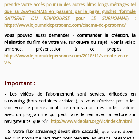
prendre votre accès pour un des autres films longs métrages tel
que
LE SURHOMME
en passant par la page guichet (formule
SATISFAIT OU REMBOURSÉ
pour
LE SURHOMME
) :
https://www.lejournaldepersonne.com/cinema-de-personne/
.
Vous pouvez aussi demander - commander la création, la
réalisation du film de votre vie, sur œuvre ou sujet
; voir la vidéo
annonce, présentation à ce propos :
https://www.lejournaldepersonne.com/2018/11/raconte-votre-
vie/
.
Important :
-
Les vidéos de l'abonnement sont servies, diffusées en
streaming
(hors certaines archives), si vous n'arrivez pas à les
voir, vous le pourrez peut-être en installant des codecs vidéos
avec un programme qui peut faire le lien avec la lecture sur
navigateur tel que
Vlc
:
http://www.videolan.org/vlc/index.fr.html
.
-
Si votre flux streaming devait être saccadé
, que vous deviez
avoir un problème récurrent pour bien lire les vidéos, regardez si