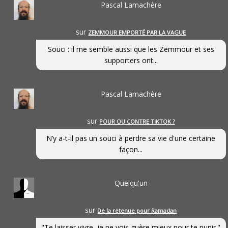
Pascal Lamachère
sur
ZEMMOUR EMPORTÉ PAR LA VAGUE
Souci : il me semble aussi que les Zemmour et ses
supporters ont...
Pascal Lamachère
sur
POUR OU CONTRE TIKTOK ?
N’y a-t-il pas un souci à perdre sa vie d'une certaine
façon...
Quelqu'un
sur
De la retenue pour Ramadan
"Te laisser vivre, je ne vois guère mieux pour te punir."