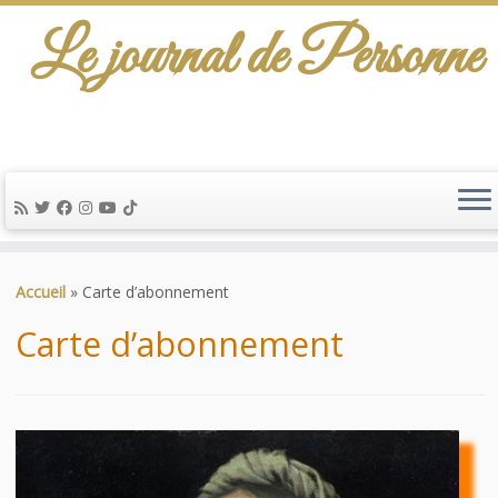
Le journal de Personne
De l'info-scénario pour traiter une question
d'actualité…
Passer
au
Accueil
»
Carte d’abonnement
contenu
Carte d’abonnement