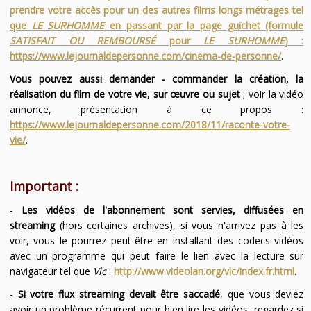
prendre votre accès pour un des autres films longs métrages tel
que
LE SURHOMME
en passant par la page guichet (formule
SATISFAIT OU REMBOURSÉ
pour
LE SURHOMME
) :
https://www.lejournaldepersonne.com/cinema-de-personne/
.
Vous pouvez aussi demander - commander la création, la
réalisation du film de votre vie, sur œuvre ou sujet
; voir la vidéo
annonce, présentation à ce propos :
https://www.lejournaldepersonne.com/2018/11/raconte-votre-
vie/
.
Important :
-
Les vidéos de l'abonnement sont servies, diffusées en
streaming
(hors certaines archives), si vous n'arrivez pas à les
voir, vous le pourrez peut-être en installant des codecs vidéos
avec un programme qui peut faire le lien avec la lecture sur
navigateur tel que
Vlc
:
http://www.videolan.org/vlc/index.fr.html
.
-
Si votre flux streaming devait être saccadé
, que vous deviez
avoir un problème récurrent pour bien lire les vidéos, regardez si