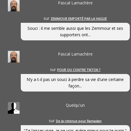
Pascal Lamachère
sur
ZEMMOUR EMPORTÉ PAR LA VAGUE
Souci : il me semble aussi que les Zemmour et ses
supporters ont...
Pascal Lamachère
sur
POUR OU CONTRE TIKTOK ?
N’y a-t-il pas un souci à perdre sa vie d'une certaine
façon...
Quelqu'un
sur
De la retenue pour Ramadan
"Te laisser vivre, je ne vois guère mieux pour te punir."