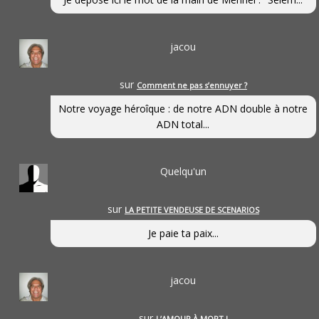
jacou
sur
Comment ne pas s’ennuyer ?
Notre voyage héroîque : de notre ADN double à notre
ADN total...
Quelqu'un
sur
LA PETITE VENDEUSE DE SCENARIOS
Je paie ta paix...
jacou
sur
L’AMOUR À MORT !