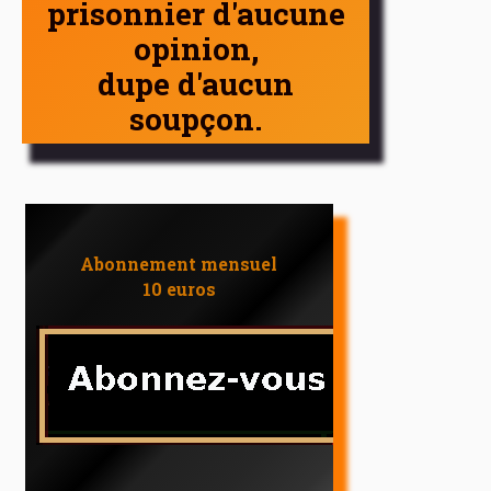
prisonnier d'aucune
opinion,
dupe d'aucun
soupçon.
Abonnement mensuel
10 euros