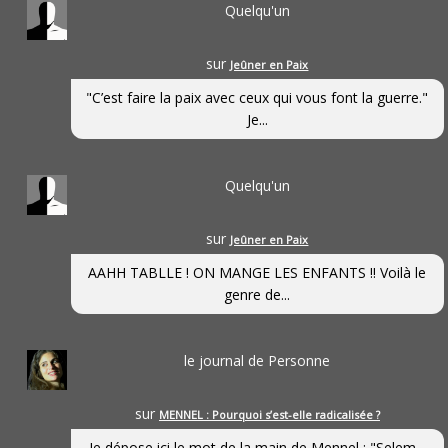
Quelqu'un
sur
Jeûner en Paix
"C’est faire la paix avec ceux qui vous font la guerre."
Je...
Quelqu'un
sur
Jeûner en Paix
AAHH TABLLE ! ON MANGE LES ENFANTS !! Voilà le
genre de...
le journal de Personne
sur
MENNEL : Pourquoi s’est-elle radicalisée ?
Je dépose ici le mot de la main de Mennel : "Selem...