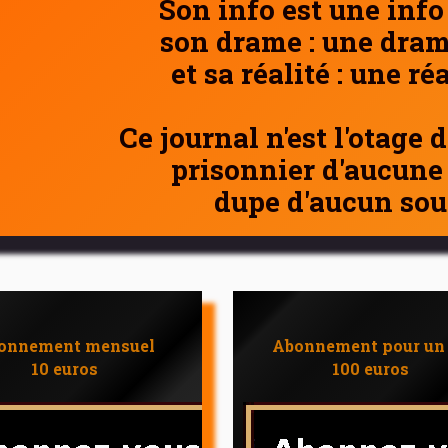
Son info est une info
son drame : une dram
et sa réalité : une ré
Ce journal n'est l'otage 
prisonnier d'aucune
dupe d'aucun sou
onnement mensuel
Abonnement pour un
10 euros
100 euros