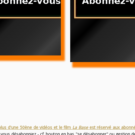
plus d'une 50ène de vidéos et le film
La Base
est réservé aux abonn
s vous désabonniez - cf. bouton en bas "se désabonner" ou gestion 