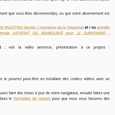
nement que vous êtes déconnecté(e), ou que votre abonnement est
DE PALESTINA
(ancien
L'orpheline de la Palestine
)
et / ou
prendre
ormule
SATISFAIT OU REMBOURSÉ
pour
LE SURHOMME
) :
t
; voir la vidéo annonce, présentation à ce propos :
ous le pourrez peut-être en installant des codecs vidéos avec un
uvez faire des mises à jour de votre navigateur, ensuite faites une
lisez le
formulaire de contact
pour que nous vous fassions des