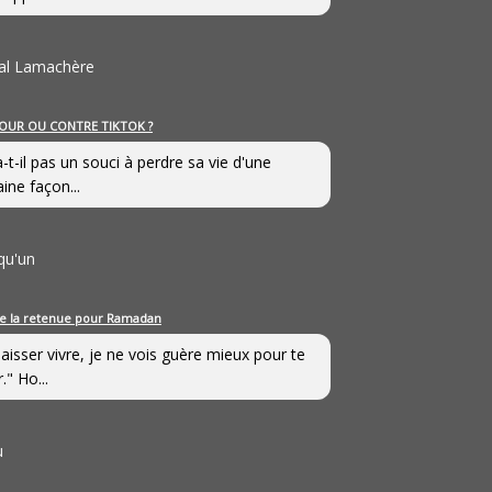
al Lamachère
OUR OU CONTRE TIKTOK ?
a-t-il pas un souci à perdre sa vie d'une
aine façon...
qu'un
e la retenue pour Ramadan
laisser vivre, je ne vois guère mieux pour te
." Ho...
u