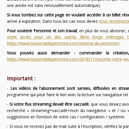
une année est sans renouvellement automatique).
Si vous tombez sur cette page en voulant accéder à un billet ré
arrivé à expiration. Dans tous les cas vous devez
vous reconnecte
Pour soutenir Personne et son travail
, en plus de vous abonner,
votre accès pour un des autres films longs métrages
https://www.lejournaldepersonne.com/cinema-de-personne/
.
Vous pouvez aussi demander - commander la création,
https://www.lejournaldepersonne.com/2018/11/raconte-votre-vie
Important :
-
Les vidéos de l'abonnement sont servies, diffusées en strea
programme qui peut faire le lien avec la lecture sur navigateur te
-
Si votre flux streaming devait être saccadé
, que vous deviez avo
recherche « streaming+saccadé+nom du navigateur » et / ou « 
suggestions en fonction de votre cas / configuration / système.
- Si vous ne recevez pas de mail suite à l'inscription, vérifiez la 