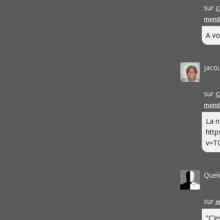
sur
C
mond
A vo
jaco
sur
C
mond
La n
http
v=T
Quel
sur
J
"C’e