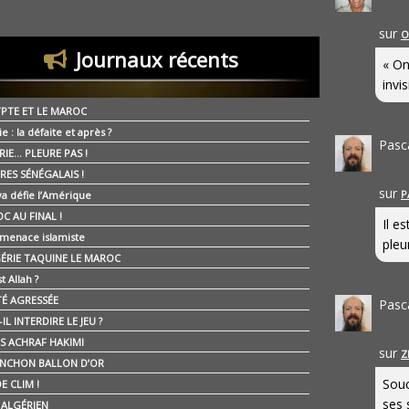
sur
O
Journaux récents
« On
invis
YPTE ET LE MAROC
ie : la défaite et après ?
Pasc
RIE… PLEURE PAS !
RES SÉNÉGALAIS !
sur
P
ya défie l’Amérique
C AU FINAL !
Il e
 menace islamiste
pleur
GÉRIE TAQUINE LE MAROC
t Allah ?
ÉTÉ AGRESSÉE
Pasc
IL INTERDIRE LE JEU ?
IS ACHRAF HAKIMI
sur
Z
NCHON BALLON D’OR
Souc
E CLIM !
ses 
É ALGÉRIEN