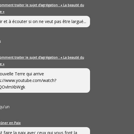
omment traiter le sujet d’agrégation : « La beauté du
e »
ir et à écouter si on ne veut pas être largué...
u
omment traiter le sujet d’agrégation : « La beauté du
e »
ouvelle Terre qui arrive
s://www.youtube.com/watch?
QOvlmXbWgk
qu'un
eûner en Paix
st faire la paix avec ceux qui vous font la