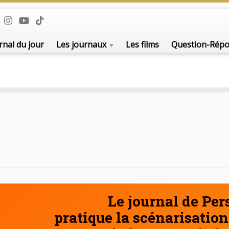
De l'i
rnal du jour
Les journaux
Les films
Question-Rép
Le journal de Pe
pratique la scénarisation 