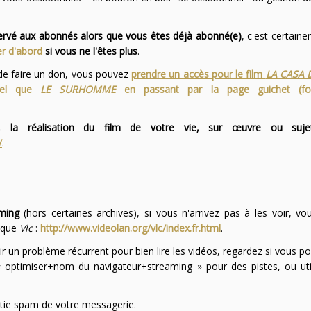
servé aux abonnés alors que vous êtes déjà abonné(e)
, c'est certai
r d'abord
si vous ne l'êtes plus
.
 de faire un don, vous pouvez
prendre un accès pour le film
LA CASA 
 tel que
LE SURHOMME
en passant par la page guichet (f
 la réalisation du film de votre vie, sur œuvre ou suje
/
.
ming
(hors certaines archives), si vous n'arrivez pas à les voir, v
l que
Vlc
:
http://www.videolan.org/vlc/index.fr.html
.
ir un problème récurrent pour bien lire les vidéos, regardez si vous po
optimiser+nom du navigateur+streaming » pour des pistes, ou uti
partie spam de votre messagerie.