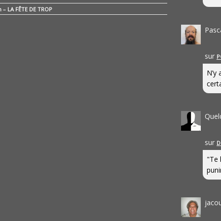
n – LA FÊTE DE TROP
Pasc
sur
P
N’y 
cert
Quel
sur
D
"Te 
punir
jaco