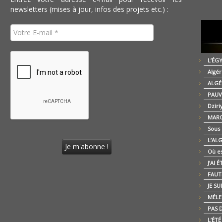
newsletters (mises à jour, infos des projets etc.) :
L’ÉG
Algér
ALGÉ
PAUV
Dziri
MARO
Sous
L’AL
Où es
J’AI 
FAUT-
JE SU
MÉLE
PAS D
L’ÉT