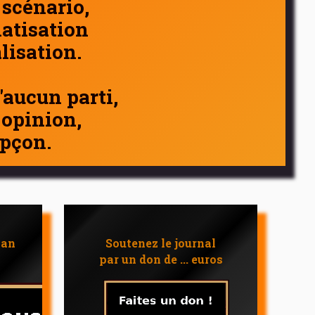
 scénario,
atisation
alisation.
d'aucun parti,
 opinion,
pçon.
 an
Soutenez le journal
par un don de ... euros