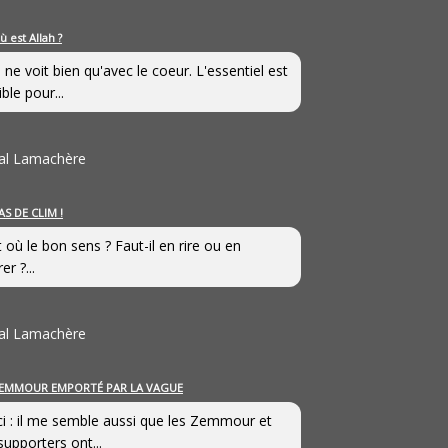
ù est Allah ?
 ne voit bien qu'avec le coeur. L'essentiel est
ible pour...
al Lamachère
AS DE CLIM !
st où le bon sens ? Faut-il en rire ou en
er ?...
al Lamachère
EMMOUR EMPORTÉ PAR LA VAGUE
i : il me semble aussi que les Zemmour et
supporters ont...