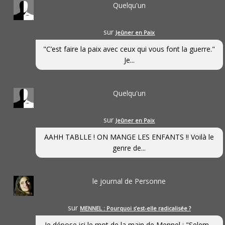
Quelqu'un
sur
Jeûner en Paix
"C’est faire la paix avec ceux qui vous font la guerre."
Je...
Quelqu'un
sur
Jeûner en Paix
AAHH TABLLE ! ON MANGE LES ENFANTS !! Voilà le
genre de...
le journal de Personne
sur
MENNEL : Pourquoi s’est-elle radicalisée ?
Je dépose ici le mot de la main de Mennel : "Selem...