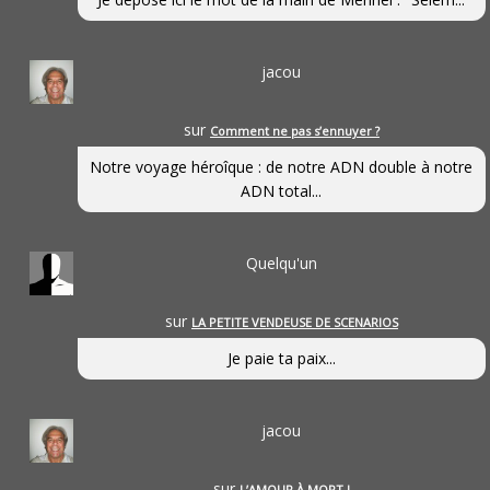
jacou
sur
Comment ne pas s’ennuyer ?
Notre voyage héroîque : de notre ADN double à notre
ADN total...
Quelqu'un
sur
LA PETITE VENDEUSE DE SCENARIOS
Je paie ta paix...
jacou
sur
L’AMOUR À MORT !