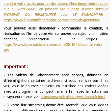
prendre votre accès pour un des autres films longs métrages tel
que
LE SURHOMME
en passant par la page guichet (formule
SATISFAIT OU REMBOURSÉ
pour
LE SURHOMME
) :
https://www.lejournaldepersonne.com/cinema-de-personne/
.
Vous pouvez aussi demander - commander la création, la
réalisation du film de votre vie, sur œuvre ou sujet
; voir la vidéo
annonce, présentation à ce propos :
https://www.lejournaldepersonne.com/2018/11/raconte-votre-
vie/
.
Important :
-
Les vidéos de l'abonnement sont servies, diffusées en
streaming
(hors certaines archives), si vous n'arrivez pas à les
voir, vous le pourrez peut-être en installant des codecs vidéos
avec un programme qui peut faire le lien avec la lecture sur
navigateur tel que
Vlc
:
http://www.videolan.org/vlc/index.fr.html
.
-
Si votre flux streaming devait être saccadé
, que vous deviez
avoir un problème récurrent pour bien lire les vidéos, regardez si