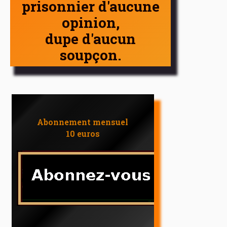
prisonnier d'aucune
opinion,
dupe d'aucun
soupçon.
Abonnement mensuel
10 euros