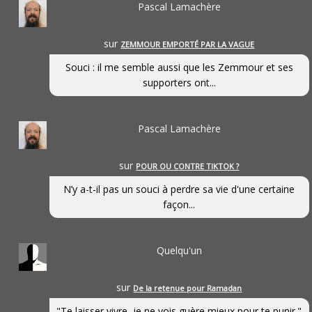
Pascal Lamachère
sur
ZEMMOUR EMPORTÉ PAR LA VAGUE
Souci : il me semble aussi que les Zemmour et ses
supporters ont...
Pascal Lamachère
sur
POUR OU CONTRE TIKTOK ?
N’y a-t-il pas un souci à perdre sa vie d'une certaine
façon...
Quelqu'un
sur
De la retenue pour Ramadan
"Te laisser vivre, je ne vois guère mieux pour te punir."