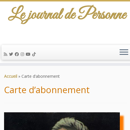
Le journal de Personne
De l'info-scénario pour traiter une question
d'actualité…
Passer
au
Accueil
»
Carte d’abonnement
contenu
Carte d’abonnement