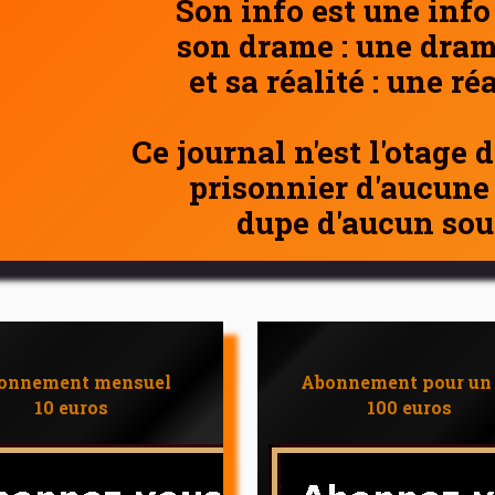
Son info est une info
son drame : une dram
et sa réalité : une ré
Ce journal n'est l'otage 
prisonnier d'aucune
dupe d'aucun sou
onnement mensuel
Abonnement pour un
10 euros
100 euros