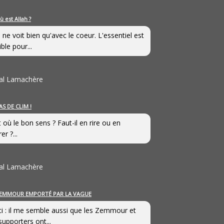
ù est Allah ?
 ne voit bien qu'avec le coeur. L'essentiel est
ible pour...
al Lamachère
AS DE CLIM !
st où le bon sens ? Faut-il en rire ou en
er ?...
al Lamachère
EMMOUR EMPORTÉ PAR LA VAGUE
i : il me semble aussi que les Zemmour et
supporters ont...