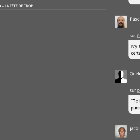
n – LA FÊTE DE TROP
Pasc
sur
P
N’y 
cert
Quel
sur
D
"Te 
punir
jaco