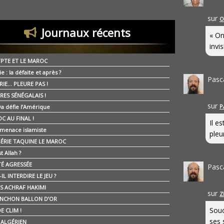
sur
O
Journaux récents
« On
invis
YPTE ET LE MAROC
ie : la défaite et après ?
Pasc
RIE… PLEURE PAS !
RES SÉNÉGALAIS !
sur
P
ya défie l’Amérique
C AU FINAL !
Il e
 menace islamiste
pleur
GÉRIE TAQUINE LE MAROC
t Allah ?
ÉTÉ AGRESSÉE
Pasc
IL INTERDIRE LE JEU ?
IS ACHRAF HAKIMI
sur
Z
NCHON BALLON D’OR
Souc
E CLIM !
ses 
É ALGÉRIEN