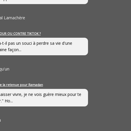
al Lamachère
OUR OU CONTRE TIKTOK ?
a-t-il pas un souci à perdre sa vie d'une
aine façon...
qu'un
e la retenue pour Ramadan
laisser vivre, je ne vois guère mieux pour te
." Ho...
u