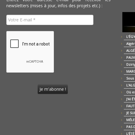
newsletters (mises à jour, infos des projets etc.) :
L’ÉG
Algér
ALGÉ
PAUV
Dziri
MARO
Sous
L’AL
Où es
J’AI 
FAUT-
JE SU
MÉLE
PAS D
L’ÉT