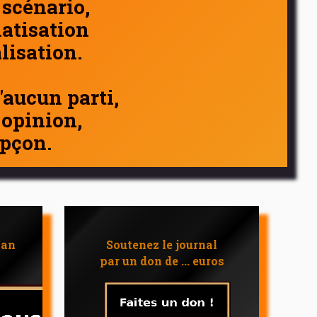
 scénario,
atisation
alisation.
d'aucun parti,
 opinion,
pçon.
 an
Soutenez le journal
par un don de ... euros