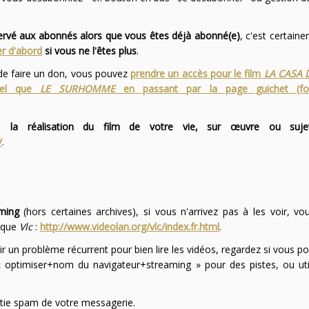
servé aux abonnés alors que vous êtes déjà abonné(e)
, c'est certai
r d'abord
si vous ne l'êtes plus
.
 de faire un don, vous pouvez
prendre un accès pour le film
LA CASA 
 tel que
LE SURHOMME
en passant par la page guichet (f
 la réalisation du film de votre vie, sur œuvre ou suje
/
.
ming
(hors certaines archives), si vous n'arrivez pas à les voir, v
l que
Vlc
:
http://www.videolan.org/vlc/index.fr.html
.
ir un problème récurrent pour bien lire les vidéos, regardez si vous po
optimiser+nom du navigateur+streaming » pour des pistes, ou uti
partie spam de votre messagerie.