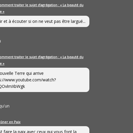
omment traiter le sujet d’agrégation : « La beauté du
e »
ir et à écouter si on ne veut pas être largué...
u
omment traiter le sujet d’agrégation : « La beauté du
e »
ouvelle Terre qui arrive
s://www.youtube.com/watch?
QOvlmXbWgk
qu'un
eûner en Paix
st faire la paix avec ceux qui vous font la