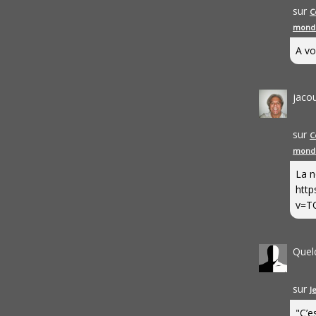
sur
C
mond
A vo
jaco
sur
C
mond
La n
http
v=T
Quel
sur
J
"C’e