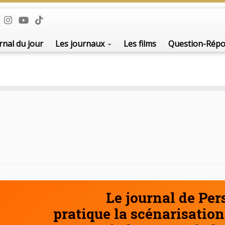
De l'i
rnal du jour
Les journaux
Les films
Question-Rép
Le journal de Pe
pratique la scénarisation 