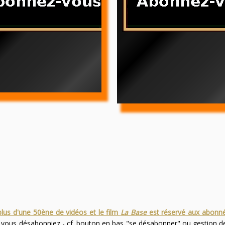
plus d'une 50ène de vidéos et le film
La Base
est réservé aux abonn
s vous désabonniez - cf. bouton en bas "se désabonner" ou gestion 