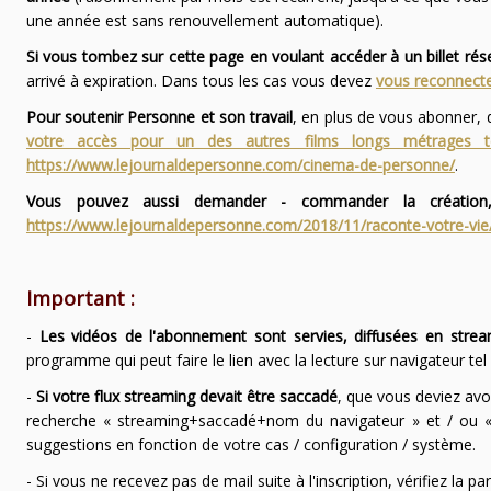
une année est sans renouvellement automatique).
Si vous tombez sur cette page en voulant accéder à un billet ré
arrivé à expiration. Dans tous les cas vous devez
vous reconnecte
Pour soutenir Personne et son travail
, en plus de vous abonner,
votre accès pour un des autres films longs métrages
https://www.lejournaldepersonne.com/cinema-de-personne/
.
Vous pouvez aussi demander - commander la création,
https://www.lejournaldepersonne.com/2018/11/raconte-votre-vie
Important :
-
Les vidéos de l'abonnement sont servies, diffusées en strea
programme qui peut faire le lien avec la lecture sur navigateur te
-
Si votre flux streaming devait être saccadé
, que vous deviez avo
recherche « streaming+saccadé+nom du navigateur » et / ou « 
suggestions en fonction de votre cas / configuration / système.
- Si vous ne recevez pas de mail suite à l'inscription, vérifiez la 