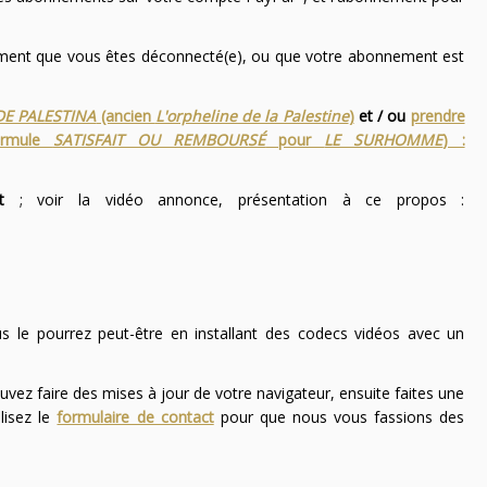
nement que vous êtes déconnecté(e), ou que votre abonnement est
DE PALESTINA
(ancien
L'orpheline de la Palestine
)
et / ou
prendre
ormule
SATISFAIT OU REMBOURSÉ
pour
LE SURHOMME
) :
t
; voir la vidéo annonce, présentation à ce propos :
ous le pourrez peut-être en installant des codecs vidéos avec un
uvez faire des mises à jour de votre navigateur, ensuite faites une
lisez le
formulaire de contact
pour que nous vous fassions des