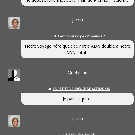
jacou
sur
Comment ne pas s’ennuyer ?
Notre voyage héroîque : de notre ADN double à notre
ADN total...
Quelqu'un
sur
LA PETITE VENDEUSE DE SCENARIOS
Je paie ta paix...
jacou
sur
L’AMOUR À MORT !