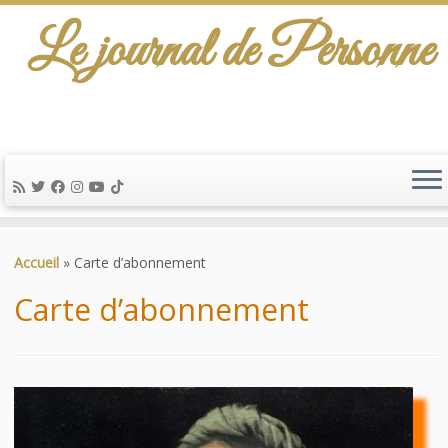
Le journal de Personne
De l'info-scénario pour traiter une question
d'actualité…
Passer
au
Accueil
»
Carte d’abonnement
contenu
Carte d’abonnement