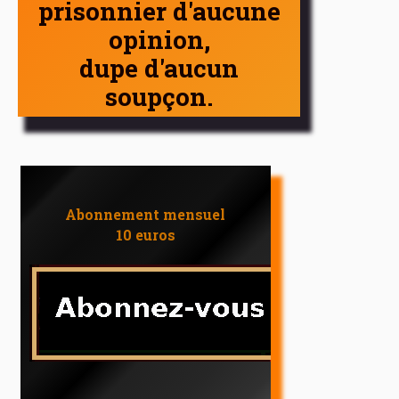
prisonnier d'aucune
opinion,
dupe d'aucun
soupçon.
Abonnement mensuel
10 euros