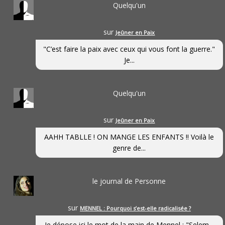
Quelqu'un
sur
Jeûner en Paix
"C’est faire la paix avec ceux qui vous font la guerre."
Je...
Quelqu'un
sur
Jeûner en Paix
AAHH TABLLE ! ON MANGE LES ENFANTS !! Voilà le
genre de...
le journal de Personne
sur
MENNEL : Pourquoi s’est-elle radicalisée ?
Je dépose ici le mot de la main de Mennel : "Selem...