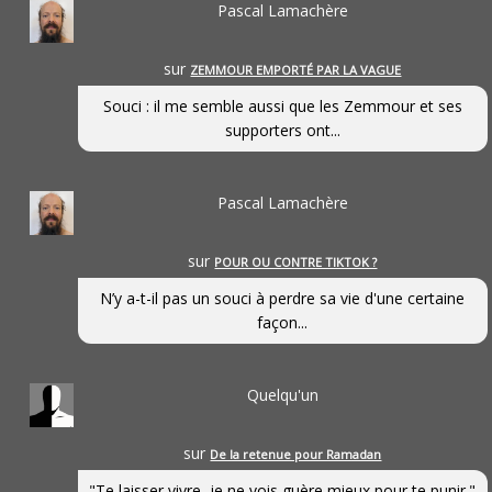
Pascal Lamachère
sur
ZEMMOUR EMPORTÉ PAR LA VAGUE
Souci : il me semble aussi que les Zemmour et ses
supporters ont...
Pascal Lamachère
sur
POUR OU CONTRE TIKTOK ?
N’y a-t-il pas un souci à perdre sa vie d'une certaine
façon...
Quelqu'un
sur
De la retenue pour Ramadan
"Te laisser vivre, je ne vois guère mieux pour te punir."