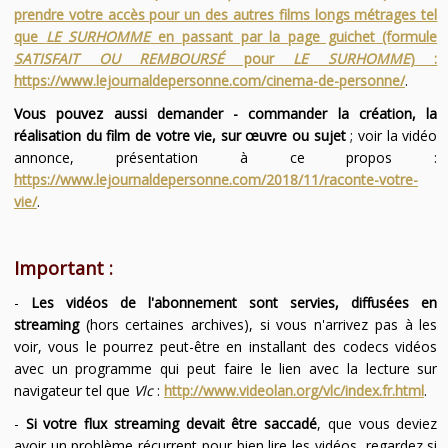
prendre votre accès pour un des autres films longs métrages tel
que
LE SURHOMME
en passant par la page guichet (formule
SATISFAIT OU REMBOURSÉ
pour
LE SURHOMME
) :
https://www.lejournaldepersonne.com/cinema-de-personne/
.
Vous pouvez aussi demander - commander la création, la
réalisation du film de votre vie, sur œuvre ou sujet
; voir la vidéo
annonce, présentation à ce propos :
https://www.lejournaldepersonne.com/2018/11/raconte-votre-
vie/
.
Important :
-
Les vidéos de l'abonnement sont servies, diffusées en
streaming
(hors certaines archives), si vous n'arrivez pas à les
voir, vous le pourrez peut-être en installant des codecs vidéos
avec un programme qui peut faire le lien avec la lecture sur
navigateur tel que
Vlc
:
http://www.videolan.org/vlc/index.fr.html
.
-
Si votre flux streaming devait être saccadé
, que vous deviez
avoir un problème récurrent pour bien lire les vidéos, regardez si