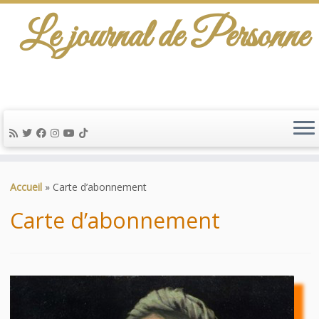
Le journal de Personne
De l'info-scénario pour traiter une question
d'actualité…
Passer
au
Accueil
»
Carte d’abonnement
contenu
Carte d’abonnement