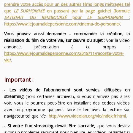
prendre votre accès pour un des autres films longs métrages tel
que
LE SURHOMME
en passant par la page guichet (formule
SATISFAIT OU REMBOURSÉ
pour
LE SURHOMME
) :
https://www.lejournaldepersonne.com/cinema-de-personne/
.
Vous pouvez aussi demander - commander la création, la
réalisation du film de votre vie, sur œuvre ou sujet
; voir la vidéo
annonce, présentation à ce propos :
https://www.lejournaldepersonne.com/2018/11/raconte-votre-
vie/
.
Important :
-
Les vidéos de l'abonnement sont servies, diffusées en
streaming
(hors certaines archives), si vous n'arrivez pas à les
voir, vous le pourrez peut-être en installant des codecs vidéos
avec un programme qui peut faire le lien avec la lecture sur
navigateur tel que
Vlc
:
http://www.videolan.org/vlc/index.fr.html
.
-
Si votre flux streaming devait être saccadé
, que vous deviez
avoir un problème récurrent pour bien lire les vidéos, regardez si