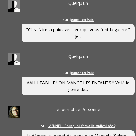
Quelqu'un
sur
Jeûner en Paix
"C’est faire la paix avec ceux qui vous font la guerre."
Je...
Quelqu'un
sur
Jeûner en Paix
AAHH TABLLE ! ON MANGE LES ENFANTS !! Voilà le
genre de...
le journal de Personne
sur
MENNEL : Pourquoi s’est-elle radicalisée ?
Je dépose ici le mot de la main de Mennel : "Selem...