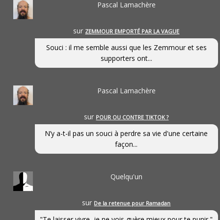
Pascal Lamachère
sur
ZEMMOUR EMPORTÉ PAR LA VAGUE
Souci : il me semble aussi que les Zemmour et ses
supporters ont...
Pascal Lamachère
sur
POUR OU CONTRE TIKTOK ?
N’y a-t-il pas un souci à perdre sa vie d'une certaine
façon...
Quelqu'un
sur
De la retenue pour Ramadan
"Te laisser vivre, je ne vois guère mieux pour te punir."