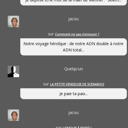
jacou
sur
Comment ne pas s’ennuyer ?
Notre voyage héroîque : de notre ADN double à notre
ADN total...
Quelqu'un
sur
LA PETITE VENDEUSE DE SCENARIOS
Je paie ta paix...
jacou
sur
L’AMOUR À MORT !