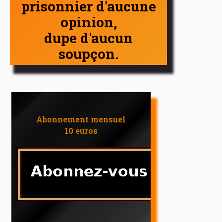
prisonnier d'aucune
opinion,
dupe d'aucun
soupçon.
Abonnement mensuel
10 euros