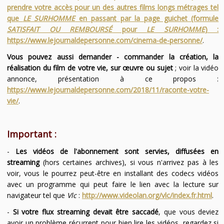
prendre votre accès pour un des autres films longs métrages tel
que
LE SURHOMME
en passant par la page guichet (formule
SATISFAIT OU REMBOURSÉ
pour
LE SURHOMME
) :
https://www.lejournaldepersonne.com/cinema-de-personne/
.
Vous pouvez aussi demander - commander la création, la
réalisation du film de votre vie, sur œuvre ou sujet
; voir la vidéo
annonce, présentation à ce propos :
https://www.lejournaldepersonne.com/2018/11/raconte-votre-
vie/
.
Important :
-
Les vidéos de l'abonnement sont servies, diffusées en
streaming
(hors certaines archives), si vous n'arrivez pas à les
voir, vous le pourrez peut-être en installant des codecs vidéos
avec un programme qui peut faire le lien avec la lecture sur
navigateur tel que
Vlc
:
http://www.videolan.org/vlc/index.fr.html
.
-
Si votre flux streaming devait être saccadé
, que vous deviez
avoir un problème récurrent pour bien lire les vidéos, regardez si