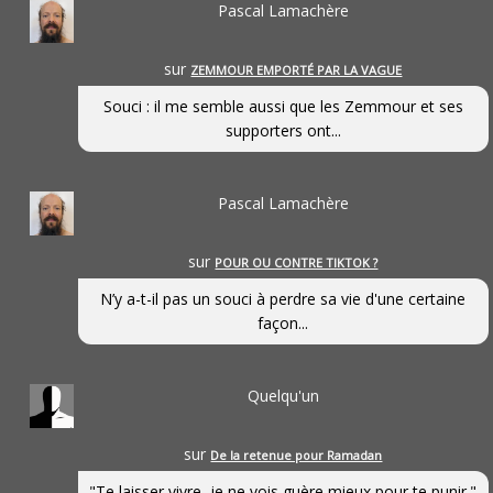
Pascal Lamachère
sur
ZEMMOUR EMPORTÉ PAR LA VAGUE
Souci : il me semble aussi que les Zemmour et ses
supporters ont...
Pascal Lamachère
sur
POUR OU CONTRE TIKTOK ?
N’y a-t-il pas un souci à perdre sa vie d'une certaine
façon...
Quelqu'un
sur
De la retenue pour Ramadan
"Te laisser vivre, je ne vois guère mieux pour te punir."