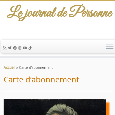
Le journal de Personne
De l'info-scénario pour traiter une question
d'actualité…
Passer
au
Accueil
»
Carte d’abonnement
contenu
Carte d’abonnement