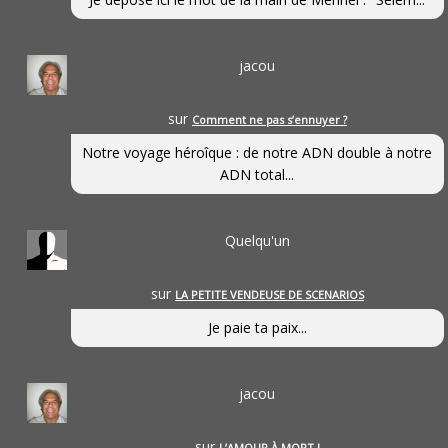
jacou
sur
Comment ne pas s’ennuyer ?
Notre voyage héroîque : de notre ADN double à notre
ADN total...
Quelqu'un
sur
LA PETITE VENDEUSE DE SCENARIOS
Je paie ta paix...
jacou
sur
L’AMOUR À MORT !