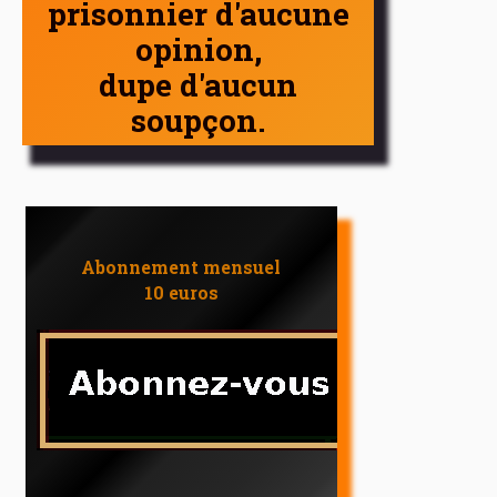
prisonnier d'aucune
opinion,
dupe d'aucun
soupçon.
Abonnement mensuel
10 euros