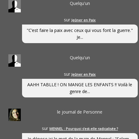
Quelqu'un
sur
Jeûner en Paix
"C’est faire la paix avec ceux qui vous font la guerre."
Je...
Quelqu'un
sur
Jeûner en Paix
AAHH TABLLE ! ON MANGE LES ENFANTS !! Voilà le
genre de...
le journal de Personne
sur
MENNEL : Pourquoi s’est-elle radicalisée ?
Je dépose ici le mot de la main de Mennel : "Selem...