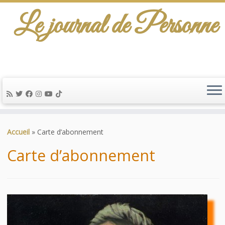
Le journal de Personne
De l'info-scénario pour traiter une question
d'actualité…
Passer
au
Accueil
»
Carte d’abonnement
contenu
Carte d’abonnement