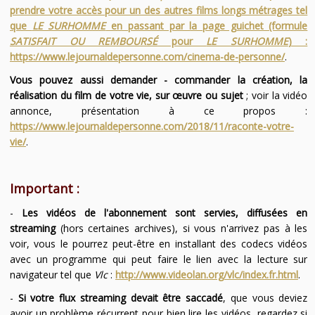
prendre votre accès pour un des autres films longs métrages tel
que
LE SURHOMME
en passant par la page guichet (formule
SATISFAIT OU REMBOURSÉ
pour
LE SURHOMME
) :
https://www.lejournaldepersonne.com/cinema-de-personne/
.
Vous pouvez aussi demander - commander la création, la
réalisation du film de votre vie, sur œuvre ou sujet
; voir la vidéo
annonce, présentation à ce propos :
https://www.lejournaldepersonne.com/2018/11/raconte-votre-
vie/
.
Important :
-
Les vidéos de l'abonnement sont servies, diffusées en
streaming
(hors certaines archives), si vous n'arrivez pas à les
voir, vous le pourrez peut-être en installant des codecs vidéos
avec un programme qui peut faire le lien avec la lecture sur
navigateur tel que
Vlc
:
http://www.videolan.org/vlc/index.fr.html
.
-
Si votre flux streaming devait être saccadé
, que vous deviez
avoir un problème récurrent pour bien lire les vidéos, regardez si