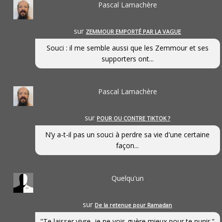
Pascal Lamachère
sur
ZEMMOUR EMPORTÉ PAR LA VAGUE
Souci : il me semble aussi que les Zemmour et ses
supporters ont...
Pascal Lamachère
sur
POUR OU CONTRE TIKTOK ?
N’y a-t-il pas un souci à perdre sa vie d'une certaine
façon...
Quelqu'un
sur
De la retenue pour Ramadan
"Te laisser vivre, je ne vois guère mieux pour te punir."