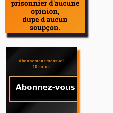
prisonnier d'aucune
opinion,
dupe d'aucun
soupçon.
Abonnement mensuel
10 euros