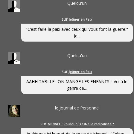
Quelqu'un
sur
Jeûner en Paix
"C’est faire la paix avec ceux qui vous font la guerre."
Je...
Quelqu'un
sur
Jeûner en Paix
AAHH TABLLE ! ON MANGE LES ENFANTS !! Voilà le
genre de...
le journal de Personne
sur
MENNEL : Pourquoi s’est-elle radicalisée ?
Je dépose ici le mot de la main de Mennel : "Selem...