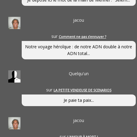
jacou
sur
Comment ne pas s’ennuyer ?
Notre voyage héroîque : de notre ADN double à notre
ADN total...
Quelqu'un
sur
LA PETITE VENDEUSE DE SCENARIOS
Je paie ta paix...
jacou
sur
L’AMOUR À MORT !