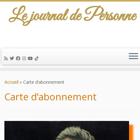
Le journal de Personne
De l'info-scénario pour traiter une question
d'actualité…
Passer
au
Accueil
»
Carte d’abonnement
contenu
Carte d’abonnement