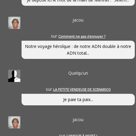
jacou
sur
Comment ne pas s’ennuyer ?
Notre voyage héroîque : de notre ADN double à notre
ADN total...
Quelqu'un
sur
LA PETITE VENDEUSE DE SCENARIOS
Je paie ta paix...
jacou
sur
L’AMOUR À MORT !