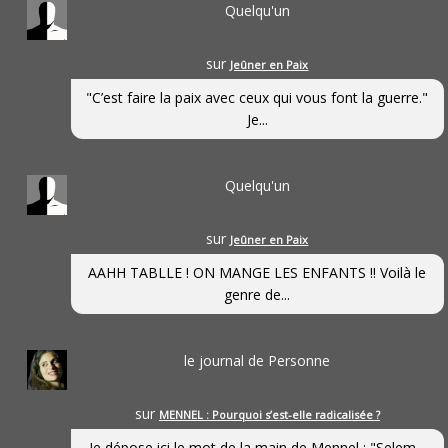
Quelqu'un
sur
Jeûner en Paix
"C’est faire la paix avec ceux qui vous font la guerre."
Je...
Quelqu'un
sur
Jeûner en Paix
AAHH TABLLE ! ON MANGE LES ENFANTS !! Voilà le
genre de...
le journal de Personne
sur
MENNEL : Pourquoi s’est-elle radicalisée ?
Je dépose ici le mot de la main de Mennel : "Selem...