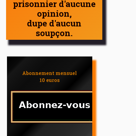
prisonnier d'aucune
opinion,
dupe d'aucun
soupçon.
Abonnement mensuel
10 euros