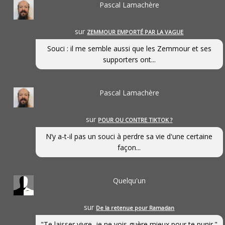
Pascal Lamachère
sur
ZEMMOUR EMPORTÉ PAR LA VAGUE
Souci : il me semble aussi que les Zemmour et ses
supporters ont...
Pascal Lamachère
sur
POUR OU CONTRE TIKTOK ?
N’y a-t-il pas un souci à perdre sa vie d'une certaine
façon...
Quelqu'un
sur
De la retenue pour Ramadan
"Te laisser vivre, je ne vois guère mieux pour te punir."