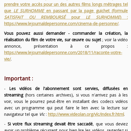
prendre votre accès pour un des autres films longs métrages tel
que
LE SURHOMME
en passant par la page guichet (formule
SATISFAIT OU REMBOURSÉ
pour
LE SURHOMME
) :
https://www.lejournaldepersonne.com/cinema-de-personne/
.
Vous pouvez aussi demander - commander la création, la
réalisation du film de votre vie, sur œuvre ou sujet
; voir la vidéo
annonce, présentation à ce propos :
https://www.lejournaldepersonne.com/2018/11/raconte-votre-
vie/
.
Important :
-
Les vidéos de l'abonnement sont servies, diffusées en
streaming
(hors certaines archives), si vous n'arrivez pas à les
voir, vous le pourrez peut-être en installant des codecs vidéos
avec un programme qui peut faire le lien avec la lecture sur
navigateur tel que
Vlc
:
http://www.videolan.org/vlc/index.fr.html
.
-
Si votre flux streaming devait être saccadé
, que vous deviez
avoir un problème récurrent pour bien lire les vidéos, regardez si