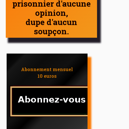
prisonnier d'aucune
opinion,
dupe d'aucun
soupçon.
Abonnement mensuel
10 euros