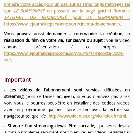
prendre votre accès pour un des autres films longs métrages tel
que
LE SURHOMME
en passant par la page guichet (formule
SATISFAIT OU REMBOURSÉ
pour
LE SURHOMME
) :
https://www.lejournaldepersonne.com/cinema-de-personne/
.
Vous pouvez aussi demander - commander la création, la
réalisation du film de votre vie, sur œuvre ou sujet
; voir la vidéo
annonce, présentation à ce propos :
https://www.lejournaldepersonne.com/2018/11/raconte-votre-
vie/
.
Important :
-
Les vidéos de l'abonnement sont servies, diffusées en
streaming
(hors certaines archives), si vous n'arrivez pas à les
voir, vous le pourrez peut-être en installant des codecs vidéos
avec un programme qui peut faire le lien avec la lecture sur
navigateur tel que
Vlc
:
http://www.videolan.org/vlc/index.fr.html
.
-
Si votre flux streaming devait être saccadé
, que vous deviez
avoir un problème récurrent pour bien lire les vidéos, regardez si