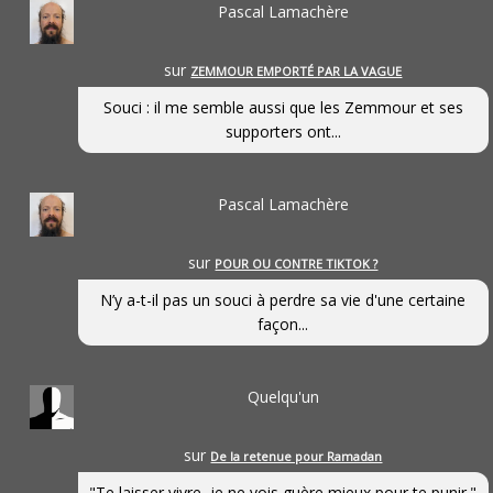
Pascal Lamachère
sur
ZEMMOUR EMPORTÉ PAR LA VAGUE
Souci : il me semble aussi que les Zemmour et ses
supporters ont...
Pascal Lamachère
sur
POUR OU CONTRE TIKTOK ?
N’y a-t-il pas un souci à perdre sa vie d'une certaine
façon...
Quelqu'un
sur
De la retenue pour Ramadan
"Te laisser vivre, je ne vois guère mieux pour te punir."