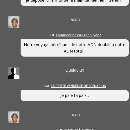
Je dépose ici le mot de la main de Mennel : "Selem...
jacou
sur
Comment ne pas s’ennuyer ?
Notre voyage héroîque : de notre ADN double à notre
ADN total...
Quelqu'un
sur
LA PETITE VENDEUSE DE SCENARIOS
Je paie ta paix...
jacou
sur