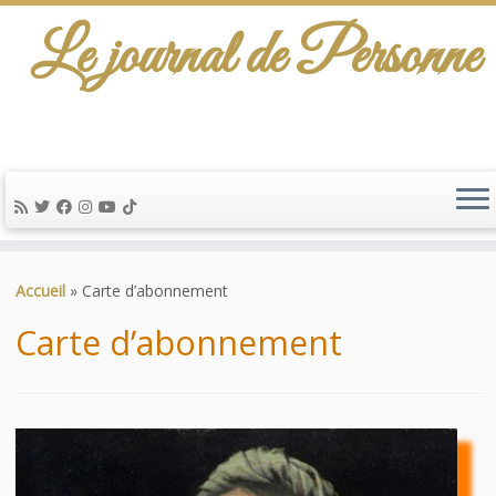
Le journal de Personne
De l'info-scénario pour traiter une question
d'actualité…
Passer
au
Accueil
»
Carte d’abonnement
contenu
Carte d’abonnement