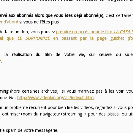
servé aux abonnés alors que vous êtes déjà abonné(e)
, c'est certai
r d'abord
si vous ne l'êtes plus
.
 de faire un don, vous pouvez
prendre un accès pour le film
LA CASA 
 tel que
LE SURHOMME
en passant par la page guichet (f
 la réalisation du film de votre vie, sur œuvre ou suje
/
.
ming
(hors certaines archives), si vous n'arrivez pas à les voir, v
l que
Vlc
:
http://www.videolan.org/vlc/index.fr.html
.
ir un problème récurrent pour bien lire les vidéos, regardez si vous po
optimiser+nom du navigateur+streaming » pour des pistes, ou uti
partie spam de votre messagerie.