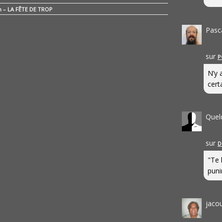
n – LA FÊTE DE TROP
Pasc
sur
P
N’y 
cert
Quel
sur
D
"Te 
punir
jaco