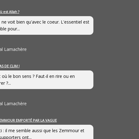
ù est Allah ?
 ne voit bien qu'avec le coeur. L'essentiel est
ible pour...
al Lamachère
AS DE CLIM !
st où le bon sens ? Faut-il en rire ou en
er ?...
al Lamachère
EMMOUR EMPORTÉ PAR LA VAGUE
i : il me semble aussi que les Zemmour et
supporters ont...