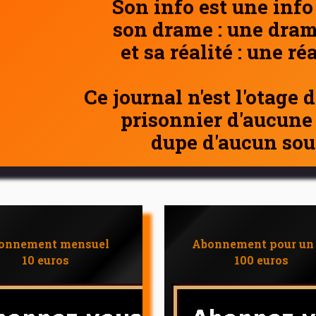
Son info est une info
son drame : une dram
et sa réalité : une ré
Ce journal n'est l'otage 
prisonnier d'aucune
dupe d'aucun sou
onnement mensuel
Abonnement pour un
10 euros
100 euros