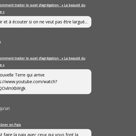
omment traiter le sujet d’agrégation : « La beauté du
e »
ir et à écouter si on ne veut pas être largué...
u
omment traiter le sujet d’agrégation : « La beauté du
e »
ouvelle Terre qui arrive
s://www.youtube.com/watch?
QOvlmXbWgk
qu'un
eûner en Paix
st faire la paix avec ceux qui vous font la