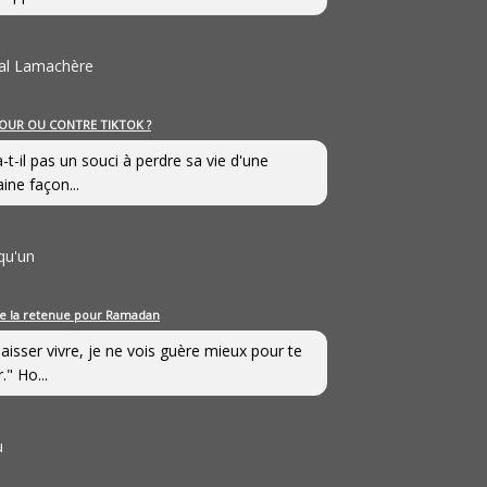
al Lamachère
OUR OU CONTRE TIKTOK ?
a-t-il pas un souci à perdre sa vie d'une
aine façon...
qu'un
e la retenue pour Ramadan
laisser vivre, je ne vois guère mieux pour te
." Ho...
u