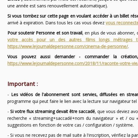
une année est sans renouvellement automatique).
Si vous tombez sur cette page en voulant accéder à un billet ré
arrivé à expiration. Dans tous les cas vous devez
vous reconnecte
Pour soutenir Personne et son travail
, en plus de vous abonner,
votre accès pour un des autres films longs métrages
https://www.lejournaldepersonne.com/cinema-de-personne/
.
Vous pouvez aussi demander - commander la création,
https://www.lejournaldepersonne.com/2018/11/raconte-votre-vie
Important :
-
Les vidéos de l'abonnement sont servies, diffusées en strea
programme qui peut faire le lien avec la lecture sur navigateur te
-
Si votre flux streaming devait être saccadé
, que vous deviez avo
recherche « streaming+saccadé+nom du navigateur » et / ou « 
suggestions en fonction de votre cas / configuration / système.
- Si vous ne recevez pas de mail suite à l'inscription, vérifiez la 