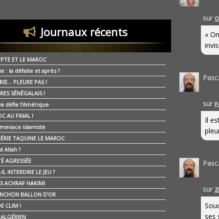
sur
O
Journaux récents
« On
invis
YPTE ET LE MAROC
ie : la défaite et après ?
Pasc
RIE… PLEURE PAS !
RES SÉNÉGALAIS !
sur
P
ya défie l’Amérique
C AU FINAL !
Il e
 menace islamiste
pleur
GÉRIE TAQUINE LE MAROC
t Allah ?
ÉTÉ AGRESSÉE
Pasc
IL INTERDIRE LE JEU ?
IS ACHRAF HAKIMI
sur
Z
NCHON BALLON D’OR
Souc
E CLIM !
ses 
É ALGÉRIEN