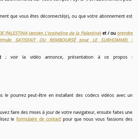
nement que vous êtes déconnecté(e), ou que votre abonnement est
DE PALESTINA
(ancien
L'orpheline de la Palestine
)
et / ou
prendre
ormule
SATISFAIT OU REMBOURSÉ
pour
LE SURHOMME
) :
t
; voir la vidéo annonce, présentation à ce propos :
ous le pourrez peut-être en installant des codecs vidéos avec un
uvez faire des mises à jour de votre navigateur, ensuite faites une
lisez le
formulaire de contact
pour que nous vous fassions des