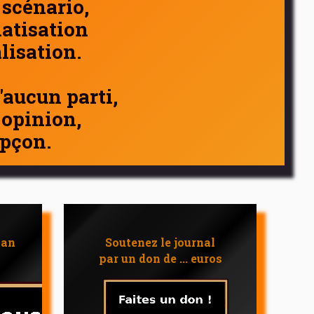
 scénario,
atisation
alisation.
d'aucun parti,
 opinion,
pçon.
 an
Soutenez le journal
par un don de ... euros