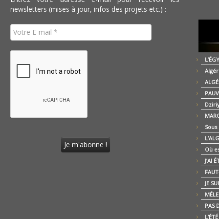
newsletters (mises à jour, infos des projets etc.) :
L’ÉG
Algér
ALGÉ
PAUV
Dziri
MARO
Sous
L’AL
Où es
J’AI 
FAUT-
JE SU
MÉLE
PAS D
L’ÉT