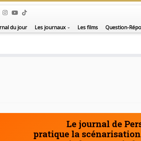
De l'i
rnal du jour
Les journaux
Les films
Question-Rép
Le journal de Pe
pratique la scénarisation 