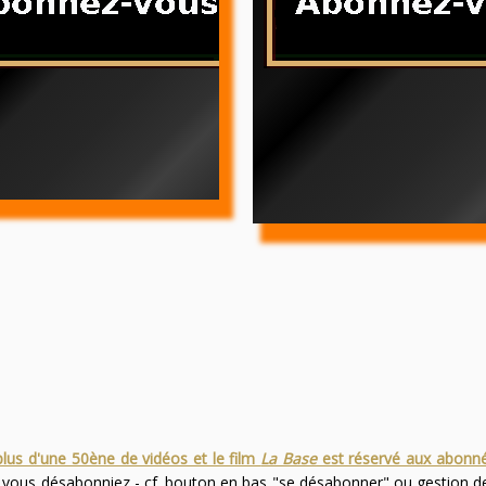
plus d'une 50ène de vidéos et le film
La Base
est réservé aux abonn
s vous désabonniez - cf. bouton en bas "se désabonner" ou gestion 