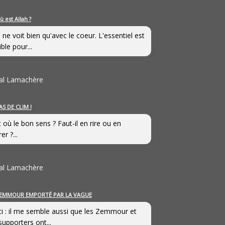
ù est Allah ?
 ne voit bien qu'avec le coeur. L'essentiel est
ible pour...
al Lamachère
AS DE CLIM !
st où le bon sens ? Faut-il en rire ou en
er ?...
al Lamachère
EMMOUR EMPORTÉ PAR LA VAGUE
i : il me semble aussi que les Zemmour et
supporters ont...