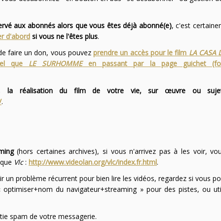
servé aux abonnés alors que vous êtes déjà abonné(e)
, c'est certai
r d'abord
si vous ne l'êtes plus
.
 de faire un don, vous pouvez
prendre un accès pour le film
LA CASA 
 tel que
LE SURHOMME
en passant par la page guichet (f
 la réalisation du film de votre vie, sur œuvre ou suje
/
.
ming
(hors certaines archives), si vous n'arrivez pas à les voir, v
l que
Vlc
:
http://www.videolan.org/vlc/index.fr.html
.
ir un problème récurrent pour bien lire les vidéos, regardez si vous po
optimiser+nom du navigateur+streaming » pour des pistes, ou uti
partie spam de votre messagerie.