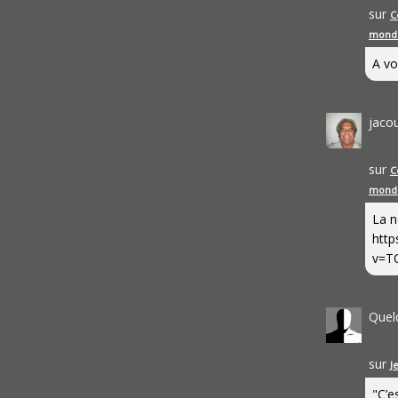
sur
C
mond
A vo
jaco
sur
C
mond
La n
http
v=T
Quel
sur
J
"C’e