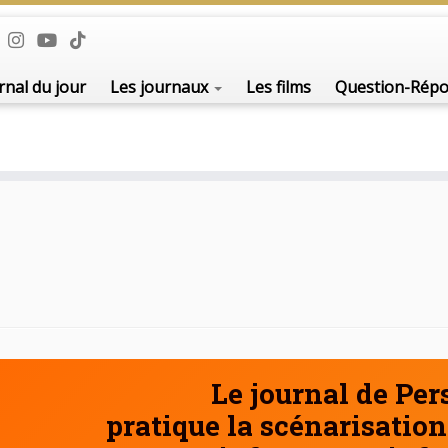
De l'i
rnal du jour
Les journaux
Les films
Question-Rép
Le journal de Pe
pratique la scénarisation 