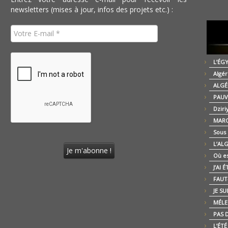
newsletters (mises à jour, infos des projets etc.) :
L’ÉG
Algér
ALGÉ
PAUV
Dziri
MARO
Sous
L’AL
Où es
J’AI 
FAUT-
JE SU
MÉLE
PAS D
L’ÉT