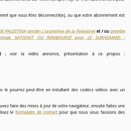
nement que vous êtes déconnecté(e), ou que votre abonnement est
DE PALESTINA
(ancien
L'orpheline de la Palestine
)
et / ou
prendre
ormule
SATISFAIT OU REMBOURSÉ
pour
LE SURHOMME
) :
t
; voir la vidéo annonce, présentation à ce propos :
ous le pourrez peut-être en installant des codecs vidéos avec un
uvez faire des mises à jour de votre navigateur, ensuite faites une
lisez le
formulaire de contact
pour que nous vous fassions des