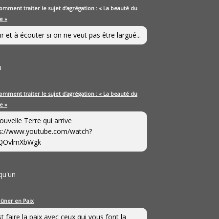
omment traiter le sujet d’agrégation : « La beauté du
e »
ir et à écouter si on ne veut pas être largué...
u
omment traiter le sujet d’agrégation : « La beauté du
e »
ouvelle Terre qui arrive
s://www.youtube.com/watch?
QOvlmXbWgk
qu'un
eûner en Paix
st faire la paix avec ceux qui vous font la