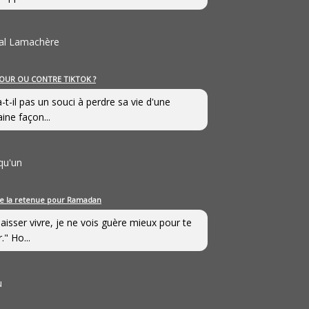
al Lamachère
OUR OU CONTRE TIKTOK ?
a-t-il pas un souci à perdre sa vie d'une
aine façon...
qu'un
e la retenue pour Ramadan
laisser vivre, je ne vois guère mieux pour te
." Ho...
u