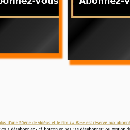
plus d'une 50ène de vidéos et le film
La Base
est réservé aux abonn
s vous désabonniez - cf. bouton en bas "se désabonner" ou gestion 