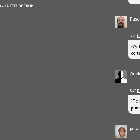
n – LA FÊTE DE TROP
Pasc
sur
P
N’y 
cert
Quel
sur
D
"Te 
punir
jaco