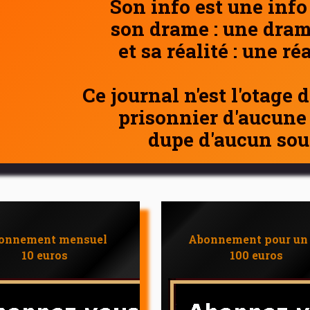
Son info est une info
son drame : une dram
et sa réalité : une ré
Ce journal n'est l'otage 
prisonnier d'aucune
dupe d'aucun sou
onnement mensuel
Abonnement pour un
10 euros
100 euros