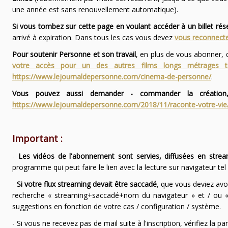
une année est sans renouvellement automatique).
Si vous tombez sur cette page en voulant accéder à un billet ré
arrivé à expiration. Dans tous les cas vous devez
vous reconnecte
Pour soutenir Personne et son travail
, en plus de vous abonner,
votre accès pour un des autres films longs métrages
https://www.lejournaldepersonne.com/cinema-de-personne/
.
Vous pouvez aussi demander - commander la création,
https://www.lejournaldepersonne.com/2018/11/raconte-votre-vie
Important :
-
Les vidéos de l'abonnement sont servies, diffusées en strea
programme qui peut faire le lien avec la lecture sur navigateur te
-
Si votre flux streaming devait être saccadé
, que vous deviez avo
recherche « streaming+saccadé+nom du navigateur » et / ou « 
suggestions en fonction de votre cas / configuration / système.
- Si vous ne recevez pas de mail suite à l'inscription, vérifiez la 