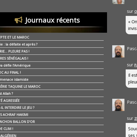
sur
O
Journaux récents
« On
invis
YPTE ET LE MAROC
ie : la défaite et après ?
Pasc
RIE… PLEURE PAS !
RES SÉNÉGALAIS !
sur
P
ya défie l’Amérique
C AU FINAL !
Il e
 menace islamiste
pleur
GÉRIE TAQUINE LE MAROC
t Allah ?
ÉTÉ AGRESSÉE
Pasc
IL INTERDIRE LE JEU ?
IS ACHRAF HAKIMI
sur
Z
NCHON BALLON D’OR
Souc
E CLIM !
ses 
É ALGÉRIEN