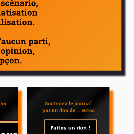
 scénario,
atisation
alisation.
d'aucun parti,
 opinion,
pçon.
 an
Soutenez le journal
par un don de ... euros