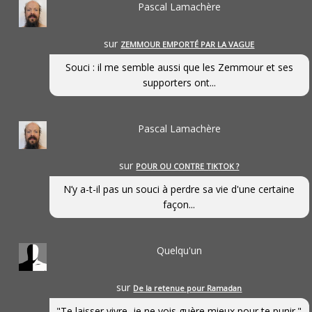
Pascal Lamachère
sur
ZEMMOUR EMPORTÉ PAR LA VAGUE
Souci : il me semble aussi que les Zemmour et ses
supporters ont...
Pascal Lamachère
sur
POUR OU CONTRE TIKTOK ?
N’y a-t-il pas un souci à perdre sa vie d'une certaine
façon...
Quelqu'un
sur
De la retenue pour Ramadan
"Te laisser vivre, je ne vois guère mieux pour te punir."