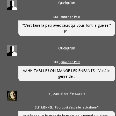
Quelqu'un
sur
Jeûner en Paix
"C’est faire la paix avec ceux qui vous font la guerre."
Je...
Quelqu'un
sur
Jeûner en Paix
AAHH TABLLE ! ON MANGE LES ENFANTS !! Voilà le
genre de...
le journal de Personne
sur
MENNEL : Pourquoi s’est-elle radicalisée ?
Je dépose ici le mot de la main de Mennel : "Selem...