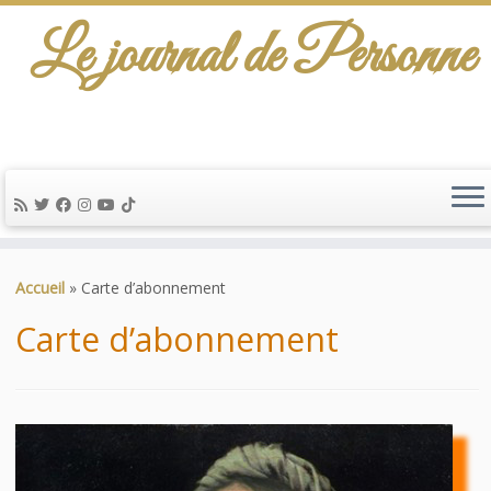
Le journal de Personne
De l'info-scénario pour traiter une question
d'actualité…
Passer
au
Accueil
»
Carte d’abonnement
contenu
Carte d’abonnement