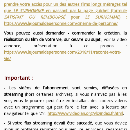
prendre votre accès pour un des autres films longs métrages tel
que
LE SURHOMME
en passant par la page guichet (formule
SATISFAIT OU REMBOURSÉ
pour
LE SURHOMME
) :
https://www.lejournaldepersonne.com/cinema-de-personne/
.
Vous pouvez aussi demander - commander la création, la
réalisation du film de votre vie, sur œuvre ou sujet
; voir la vidéo
annonce, présentation à ce propos :
https://www.lejournaldepersonne.com/2018/11/raconte-votre-
vie/
.
Important :
-
Les vidéos de l'abonnement sont servies, diffusées en
streaming
(hors certaines archives), si vous n'arrivez pas à les
voir, vous le pourrez peut-être en installant des codecs vidéos
avec un programme qui peut faire le lien avec la lecture sur
navigateur tel que
Vlc
:
http://www.videolan.org/vlc/index.fr.html
.
-
Si votre flux streaming devait être saccadé
, que vous deviez
avoir un problème récurrent pour bien lire les vidéos, regardez si