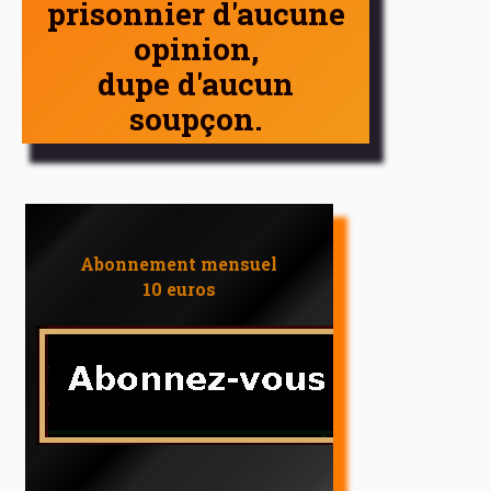
prisonnier d'aucune
opinion,
dupe d'aucun
soupçon.
Abonnement mensuel
10 euros