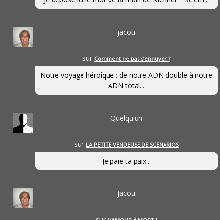
jacou
sur
Comment ne pas s’ennuyer ?
Notre voyage héroîque : de notre ADN double à notre
ADN total...
Quelqu'un
sur
LA PETITE VENDEUSE DE SCENARIOS
Je paie ta paix...
jacou
sur
L’AMOUR À MORT !