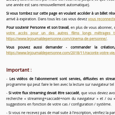
une année est sans renouvellement automatique).
Si vous tombez sur cette page en voulant accéder à un billet ré
arrivé à expiration. Dans tous les cas vous devez
vous reconnecte
Pour soutenir Personne et son travail
, en plus de vous abonner,
votre accès pour un des autres films longs métrages
https://www.lejournaldepersonne.com/cinema-de-personne/
.
Vous pouvez aussi demander - commander la création,
https://www.lejournaldepersonne.com/2018/11/raconte-votre-vie
Important :
-
Les vidéos de l'abonnement sont servies, diffusées en strea
programme qui peut faire le lien avec la lecture sur navigateur te
-
Si votre flux streaming devait être saccadé
, que vous deviez avo
recherche « streaming+saccadé+nom du navigateur » et / ou « 
suggestions en fonction de votre cas / configuration / système.
- Si vous ne recevez pas de mail suite à l'inscription, vérifiez la 