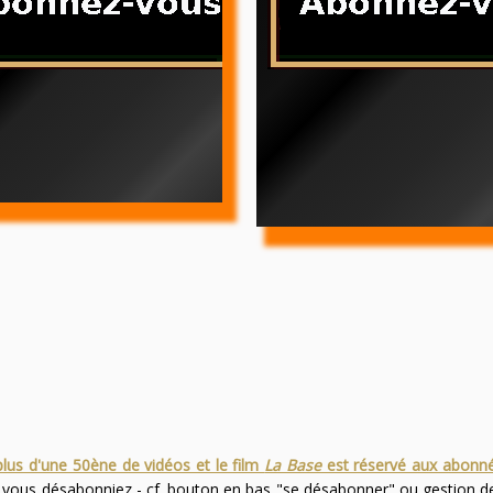
plus d'une 50ène de vidéos et le film
La Base
est réservé aux abonn
s vous désabonniez - cf. bouton en bas "se désabonner" ou gestion 