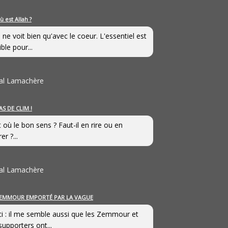
ù est Allah ?
 ne voit bien qu'avec le coeur. L'essentiel est
ible pour...
al Lamachère
AS DE CLIM !
st où le bon sens ? Faut-il en rire ou en
er ?...
al Lamachère
EMMOUR EMPORTÉ PAR LA VAGUE
i : il me semble aussi que les Zemmour et
supporters ont...