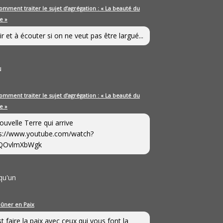
omment traiter le sujet d’agrégation : « La beauté du
e »
ir et à écouter si on ne veut pas être largué...
u
omment traiter le sujet d’agrégation : « La beauté du
e »
ouvelle Terre qui arrive
s://www.youtube.com/watch?
QOvlmXbWgk
qu'un
eûner en Paix
st faire la paix avec ceux qui vous font la