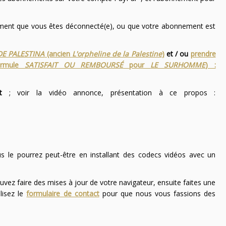
nement que vous êtes déconnecté(e), ou que votre abonnement est
DE PALESTINA
(ancien
L'orpheline de la Palestine
)
et / ou
prendre
ormule
SATISFAIT OU REMBOURSÉ
pour
LE SURHOMME
) :
t
; voir la vidéo annonce, présentation à ce propos :
ous le pourrez peut-être en installant des codecs vidéos avec un
uvez faire des mises à jour de votre navigateur, ensuite faites une
lisez le
formulaire de contact
pour que nous vous fassions des