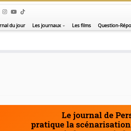
De l'i
rnal du jour
Les journaux
Les films
Question-Rép
Le journal de Pe
pratique la scénarisation 