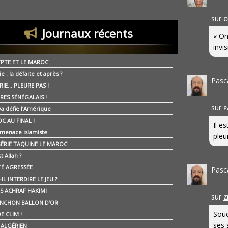
sur
O
Journaux récents
« On
invis
YPTE ET LE MAROC
ie : la défaite et après ?
Pasc
RIE… PLEURE PAS !
RES SÉNÉGALAIS !
sur
P
ya défie l’Amérique
C AU FINAL !
Il e
 menace islamiste
pleur
GÉRIE TAQUINE LE MAROC
t Allah ?
ÉTÉ AGRESSÉE
Pasc
IL INTERDIRE LE JEU ?
IS ACHRAF HAKIMI
sur
Z
NCHON BALLON D’OR
Souc
E CLIM !
ses 
É ALGÉRIEN