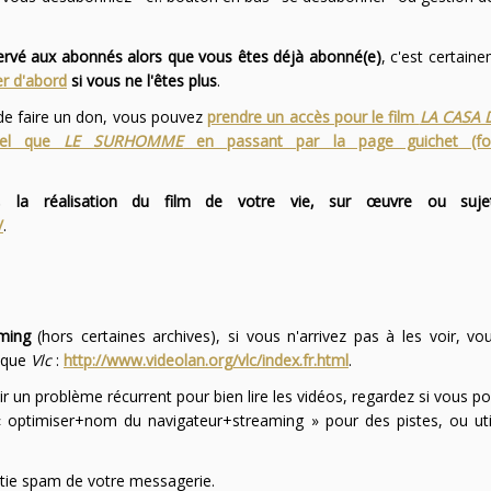
servé aux abonnés alors que vous êtes déjà abonné(e)
, c'est certai
r d'abord
si vous ne l'êtes plus
.
 de faire un don, vous pouvez
prendre un accès pour le film
LA CASA 
 tel que
LE SURHOMME
en passant par la page guichet (f
 la réalisation du film de votre vie, sur œuvre ou suje
/
.
ming
(hors certaines archives), si vous n'arrivez pas à les voir, v
l que
Vlc
:
http://www.videolan.org/vlc/index.fr.html
.
ir un problème récurrent pour bien lire les vidéos, regardez si vous po
optimiser+nom du navigateur+streaming » pour des pistes, ou uti
partie spam de votre messagerie.