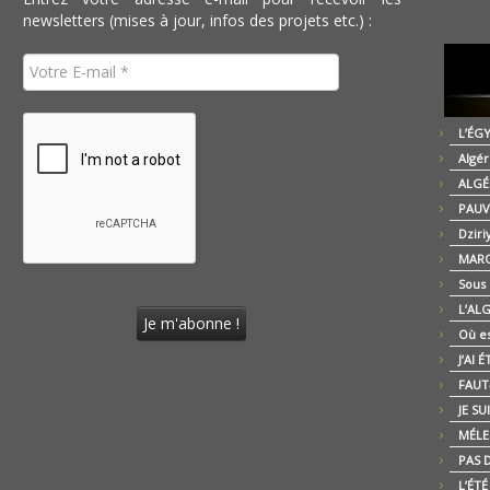
newsletters (mises à jour, infos des projets etc.) :
L’ÉG
Algér
ALGÉ
PAUV
Dziri
MARO
Sous
L’AL
Où es
J’AI 
FAUT-
JE SU
MÉLE
PAS D
L’ÉT