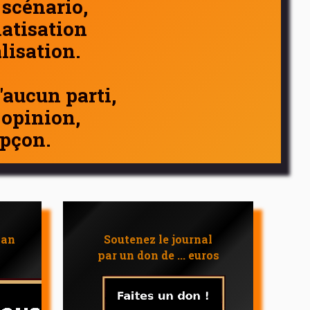
 scénario,
atisation
alisation.
d'aucun parti,
 opinion,
pçon.
 an
Soutenez le journal
par un don de ... euros