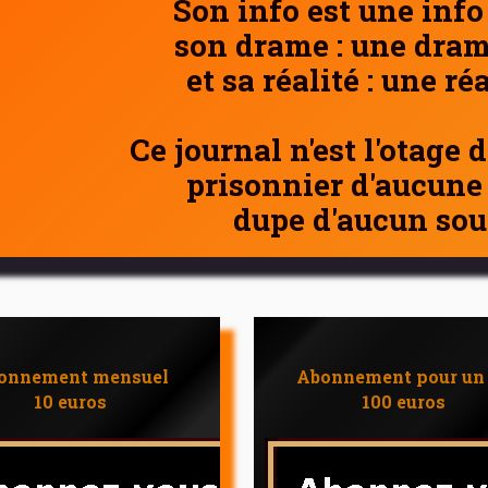
Son info est une info
son drame : une dram
et sa réalité : une ré
Ce journal n'est l'otage 
prisonnier d'aucune
dupe d'aucun sou
onnement mensuel
Abonnement pour un
10 euros
100 euros