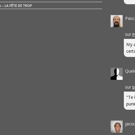
n – LA FÊTE DE TROP
Pasc
sur
P
N’y 
cert
Quel
sur
D
"Te 
punir
jaco