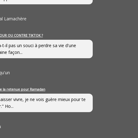
al Lamachère
OUR OU CONTRE TIKTOK ?
a-t-il pas un souci à perdre sa vie d'une
aine façon...
qu'un
e la retenue pour Ramadan
laisser vivre, je ne vois guère mieux pour te
." Ho...
u