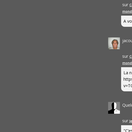
sur
C
mond
A vo
jaco
sur
C
mond
La n
http
v=T
Quel
sur
J
"C’e