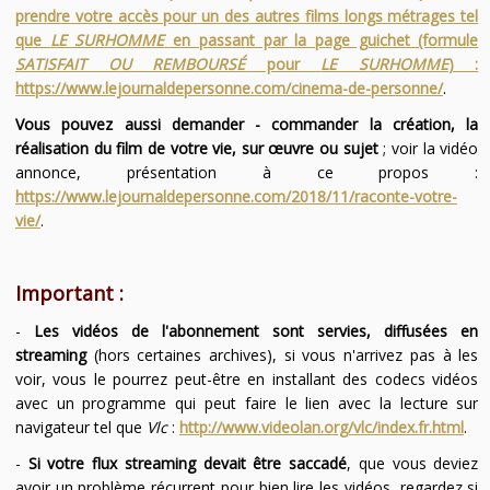
prendre votre accès pour un des autres films longs métrages tel
que
LE SURHOMME
en passant par la page guichet (formule
SATISFAIT OU REMBOURSÉ
pour
LE SURHOMME
) :
https://www.lejournaldepersonne.com/cinema-de-personne/
.
Vous pouvez aussi demander - commander la création, la
réalisation du film de votre vie, sur œuvre ou sujet
; voir la vidéo
annonce, présentation à ce propos :
https://www.lejournaldepersonne.com/2018/11/raconte-votre-
vie/
.
Important :
-
Les vidéos de l'abonnement sont servies, diffusées en
streaming
(hors certaines archives), si vous n'arrivez pas à les
voir, vous le pourrez peut-être en installant des codecs vidéos
avec un programme qui peut faire le lien avec la lecture sur
navigateur tel que
Vlc
:
http://www.videolan.org/vlc/index.fr.html
.
-
Si votre flux streaming devait être saccadé
, que vous deviez
avoir un problème récurrent pour bien lire les vidéos, regardez si