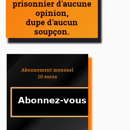
prisonnier d'aucune
opinion,
dupe d'aucun
soupçon.
Abonnement mensuel
10 euros