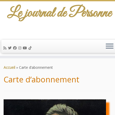
Le journal de Personne
De l'info-scénario pour traiter une question
d'actualité…
Passer
au
Accueil
»
Carte d’abonnement
contenu
Carte d’abonnement