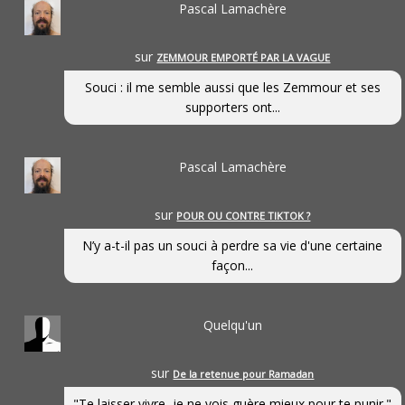
Pascal Lamachère
sur
ZEMMOUR EMPORTÉ PAR LA VAGUE
Souci : il me semble aussi que les Zemmour et ses
supporters ont...
Pascal Lamachère
sur
POUR OU CONTRE TIKTOK ?
N’y a-t-il pas un souci à perdre sa vie d'une certaine
façon...
Quelqu'un
sur
De la retenue pour Ramadan
"Te laisser vivre, je ne vois guère mieux pour te punir."