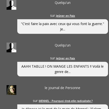
Quelqu'un
sur
Jeûner en Paix
"C’est faire la paix avec ceux qui vous font la guerre."
Je...
Quelqu'un
sur
Jeûner en Paix
AAHH TABLLE ! ON MANGE LES ENFANTS !! Voilà le
genre de...
le journal de Personne
sur
MENNEL : Pourquoi s’est-elle radicalisée ?
Je dépose ici le mot de la main de Mennel : "Selem...