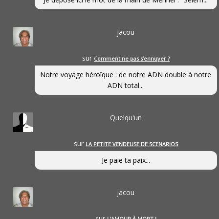
jacou
sur
Comment ne pas s’ennuyer ?
Notre voyage héroîque : de notre ADN double à notre
ADN total...
Quelqu'un
sur
LA PETITE VENDEUSE DE SCENARIOS
Je paie ta paix...
jacou
sur
L’AMOUR À MORT !