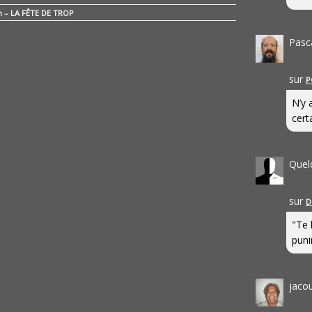
n – LA FÊTE DE TROP
Pasc
sur
P
N’y 
cert
Quel
sur
D
"Te 
punir
jaco