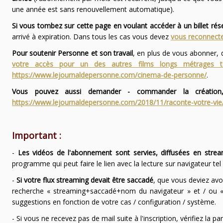
une année est sans renouvellement automatique).
Si vous tombez sur cette page en voulant accéder à un billet ré
arrivé à expiration. Dans tous les cas vous devez
vous reconnecte
Pour soutenir Personne et son travail
, en plus de vous abonner,
votre accès pour un des autres films longs métrages
https://www.lejournaldepersonne.com/cinema-de-personne/
.
Vous pouvez aussi demander - commander la création,
https://www.lejournaldepersonne.com/2018/11/raconte-votre-vie
Important :
-
Les vidéos de l'abonnement sont servies, diffusées en strea
programme qui peut faire le lien avec la lecture sur navigateur te
-
Si votre flux streaming devait être saccadé
, que vous deviez avo
recherche « streaming+saccadé+nom du navigateur » et / ou « 
suggestions en fonction de votre cas / configuration / système.
- Si vous ne recevez pas de mail suite à l'inscription, vérifiez la 