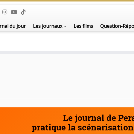
De l'i
rnal du jour
Les journaux
Les films
Question-Rép
Le journal de Pe
pratique la scénarisation 