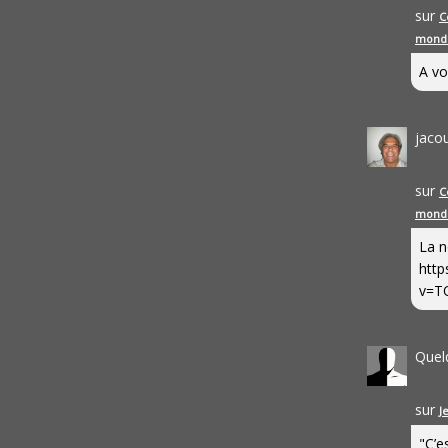
sur
C
mond
A vo
jaco
sur
C
mond
La n
http
v=T
Quel
sur
J
"C’e