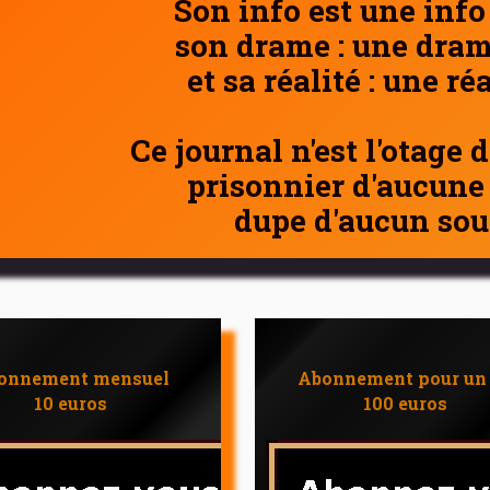
Son info est une info
son drame : une dram
et sa réalité : une ré
Ce journal n'est l'otage 
prisonnier d'aucune
dupe d'aucun sou
onnement mensuel
Abonnement pour un
10 euros
100 euros