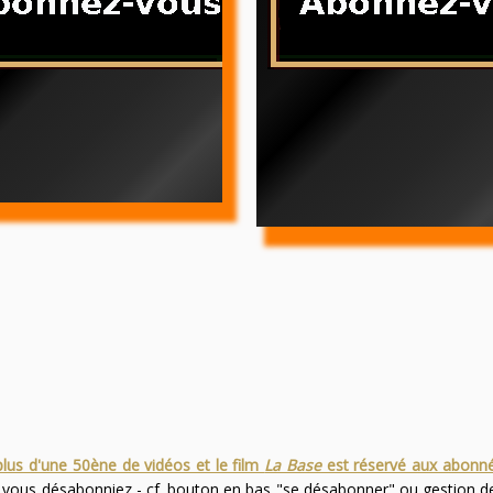
plus d'une 50ène de vidéos et le film
La Base
est réservé aux abonn
s vous désabonniez - cf. bouton en bas "se désabonner" ou gestion 