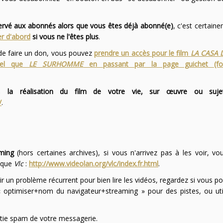
servé aux abonnés alors que vous êtes déjà abonné(e)
, c'est certai
r d'abord
si vous ne l'êtes plus
.
 de faire un don, vous pouvez
prendre un accès pour le film
LA CASA 
 tel que
LE SURHOMME
en passant par la page guichet (f
 la réalisation du film de votre vie, sur œuvre ou suje
/
.
ming
(hors certaines archives), si vous n'arrivez pas à les voir, v
l que
Vlc
:
http://www.videolan.org/vlc/index.fr.html
.
ir un problème récurrent pour bien lire les vidéos, regardez si vous po
optimiser+nom du navigateur+streaming » pour des pistes, ou uti
partie spam de votre messagerie.