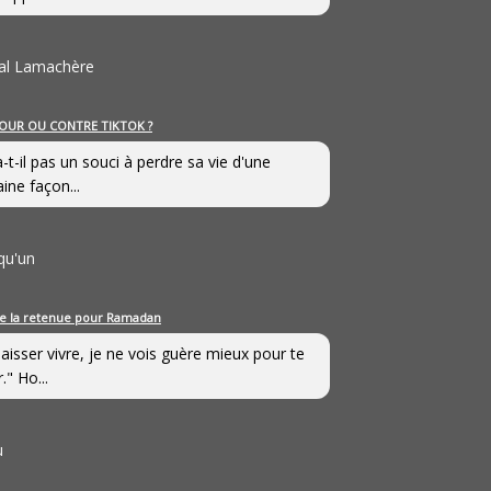
al Lamachère
OUR OU CONTRE TIKTOK ?
a-t-il pas un souci à perdre sa vie d'une
aine façon...
qu'un
e la retenue pour Ramadan
laisser vivre, je ne vois guère mieux pour te
." Ho...
u