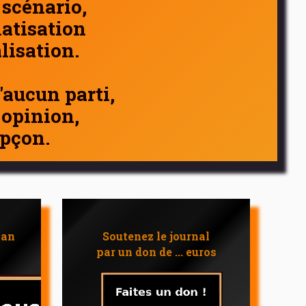
 scénario,
atisation
alisation.
d'aucun parti,
 opinion,
pçon.
 an
Soutenez le journal
par un don de ... euros