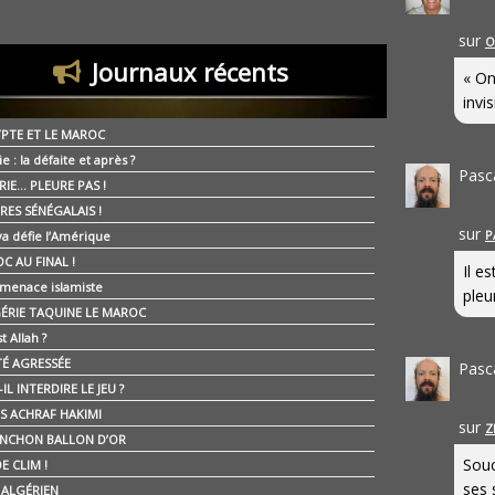
sur
O
Journaux récents
« On
invis
YPTE ET LE MAROC
ie : la défaite et après ?
Pasc
RIE… PLEURE PAS !
RES SÉNÉGALAIS !
sur
P
ya défie l’Amérique
C AU FINAL !
Il e
 menace islamiste
pleur
GÉRIE TAQUINE LE MAROC
t Allah ?
ÉTÉ AGRESSÉE
Pasc
IL INTERDIRE LE JEU ?
IS ACHRAF HAKIMI
sur
Z
NCHON BALLON D’OR
Souc
E CLIM !
ses 
É ALGÉRIEN