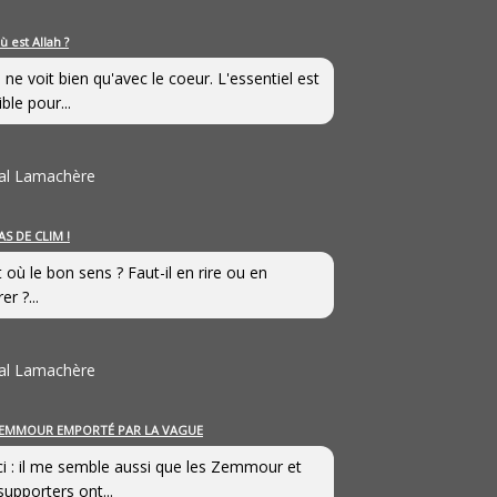
ù est Allah ?
 ne voit bien qu'avec le coeur. L'essentiel est
ible pour...
al Lamachère
AS DE CLIM !
st où le bon sens ? Faut-il en rire ou en
er ?...
al Lamachère
EMMOUR EMPORTÉ PAR LA VAGUE
i : il me semble aussi que les Zemmour et
supporters ont...