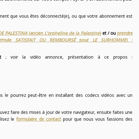
nement que vous êtes déconnecté(e), ou que votre abonnement est
DE PALESTINA
(ancien
L'orpheline de la Palestine
)
et / ou
prendre
ormule
SATISFAIT OU REMBOURSÉ
pour
LE SURHOMME
) :
t
; voir la vidéo annonce, présentation à ce propos :
ous le pourrez peut-être en installant des codecs vidéos avec un
uvez faire des mises à jour de votre navigateur, ensuite faites une
lisez le
formulaire de contact
pour que nous vous fassions des