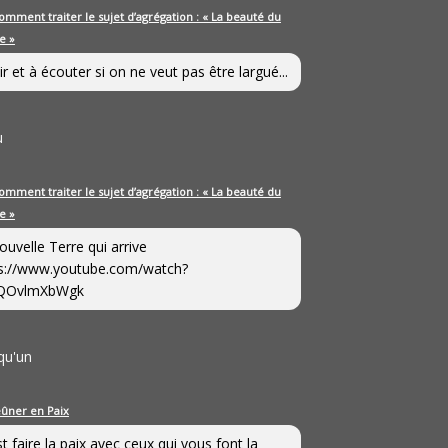
omment traiter le sujet d’agrégation : « La beauté du
e »
ir et à écouter si on ne veut pas être largué...
u
omment traiter le sujet d’agrégation : « La beauté du
e »
ouvelle Terre qui arrive
s://www.youtube.com/watch?
QOvlmXbWgk
qu'un
eûner en Paix
st faire la paix avec ceux qui vous font la