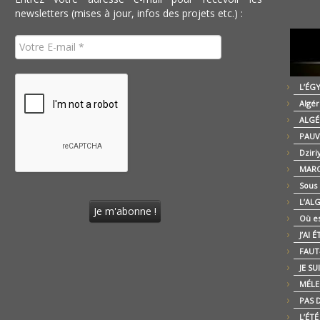
newsletters (mises à jour, infos des projets etc.) :
L’ÉG
Algér
ALGÉ
PAUV
Dziri
MARO
Sous
L’AL
Où es
J’AI 
FAUT-
JE SU
MÉLE
PAS D
L’ÉT