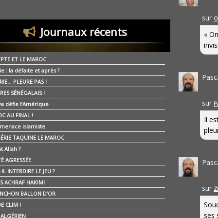
sur
O
Journaux récents
« On
invis
YPTE ET LE MAROC
ie : la défaite et après ?
Pasc
RIE… PLEURE PAS !
RES SÉNÉGALAIS !
sur
P
ya défie l’Amérique
C AU FINAL !
Il e
 menace islamiste
pleur
GÉRIE TAQUINE LE MAROC
t Allah ?
ÉTÉ AGRESSÉE
Pasc
IL INTERDIRE LE JEU ?
IS ACHRAF HAKIMI
sur
Z
NCHON BALLON D’OR
Souc
E CLIM !
ses 
É ALGÉRIEN