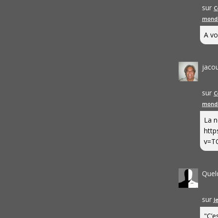
sur
C
mond
A vo
jaco
sur
C
mond
La n
http
v=T
Quel
sur
J
"C’e