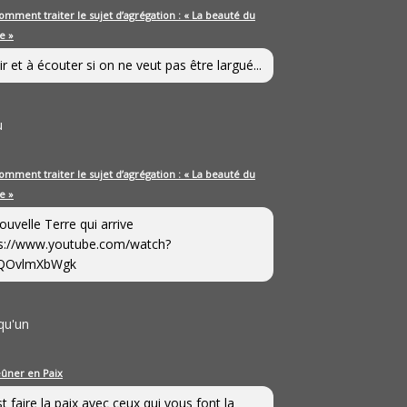
omment traiter le sujet d’agrégation : « La beauté du
e »
ir et à écouter si on ne veut pas être largué...
u
omment traiter le sujet d’agrégation : « La beauté du
e »
ouvelle Terre qui arrive
s://www.youtube.com/watch?
QOvlmXbWgk
qu'un
eûner en Paix
st faire la paix avec ceux qui vous font la