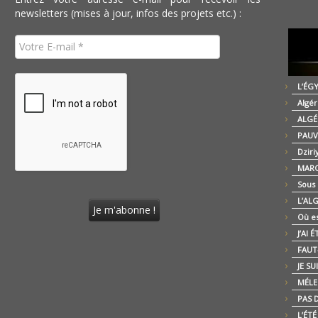
newsletters (mises à jour, infos des projets etc.) :
L’ÉG
Algér
ALGÉ
PAUV
Dziri
MARO
Sous
L’AL
Où es
J’AI 
FAUT-
JE SU
MÉLE
PAS D
L’ÉT