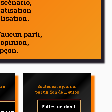
 scénario,
atisation
alisation.
d'aucun parti,
 opinion,
pçon.
 an
Soutenez le journal
par un don de ... euros