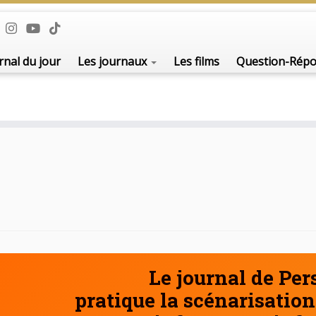
De l'i
rnal du jour
Les journaux
Les films
Question-Rép
Le journal de Pe
pratique la scénarisation 