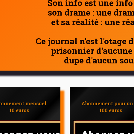
Son info est une info
son drame : une dram
et sa réalité : une ré
Ce journal n'est l'otage 
prisonnier d'aucune
dupe d'aucun sou
onnement mensuel
Abonnement pour un
10 euros
100 euros