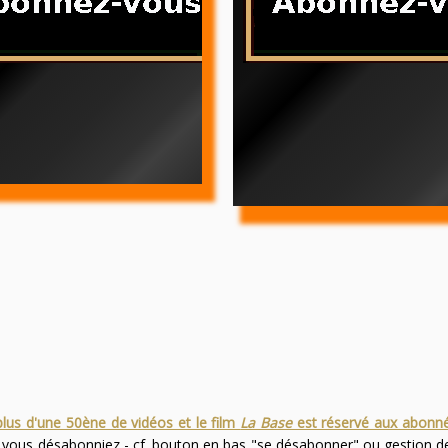
plus d'une 50ène de vidéos et le film
La Base
est réservé aux abonn
s vous désabonniez - cf. bouton en bas "se désabonner" ou gestion 