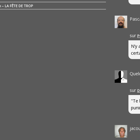
n – LA FÊTE DE TROP
Pasc
sur
P
N’y 
cert
Quel
sur
D
"Te 
punir
jaco