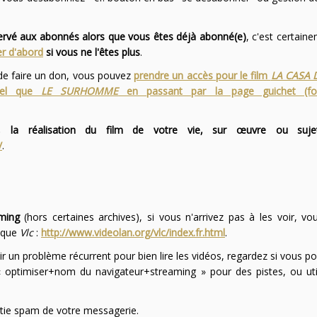
servé aux abonnés alors que vous êtes déjà abonné(e)
, c'est certai
r d'abord
si vous ne l'êtes plus
.
 de faire un don, vous pouvez
prendre un accès pour le film
LA CASA 
 tel que
LE SURHOMME
en passant par la page guichet (f
 la réalisation du film de votre vie, sur œuvre ou suje
/
.
ming
(hors certaines archives), si vous n'arrivez pas à les voir, v
l que
Vlc
:
http://www.videolan.org/vlc/index.fr.html
.
ir un problème récurrent pour bien lire les vidéos, regardez si vous po
optimiser+nom du navigateur+streaming » pour des pistes, ou uti
partie spam de votre messagerie.