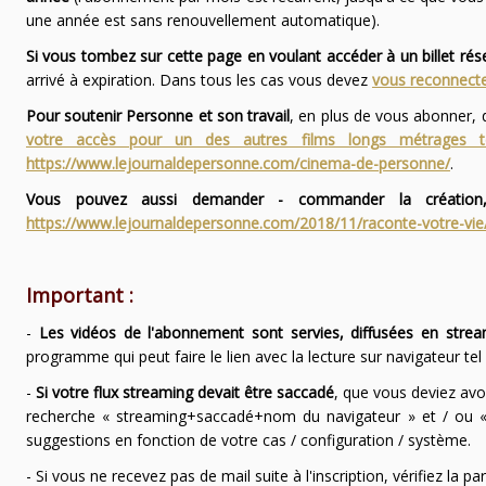
une année est sans renouvellement automatique).
Si vous tombez sur cette page en voulant accéder à un billet ré
arrivé à expiration. Dans tous les cas vous devez
vous reconnecte
Pour soutenir Personne et son travail
, en plus de vous abonner,
votre accès pour un des autres films longs métrages
https://www.lejournaldepersonne.com/cinema-de-personne/
.
Vous pouvez aussi demander - commander la création,
https://www.lejournaldepersonne.com/2018/11/raconte-votre-vie
Important :
-
Les vidéos de l'abonnement sont servies, diffusées en strea
programme qui peut faire le lien avec la lecture sur navigateur te
-
Si votre flux streaming devait être saccadé
, que vous deviez avo
recherche « streaming+saccadé+nom du navigateur » et / ou « 
suggestions en fonction de votre cas / configuration / système.
- Si vous ne recevez pas de mail suite à l'inscription, vérifiez la 