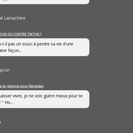
al Lamachère
OUR OU CONTRE TIKTOK ?
a-t-il pas un souci à perdre sa vie d'une
aine façon...
qu'un
e la retenue pour Ramadan
laisser vivre, je ne vois guère mieux pour te
." Ho...
u