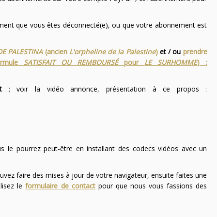
nement que vous êtes déconnecté(e), ou que votre abonnement est
DE PALESTINA
(ancien
L'orpheline de la Palestine
)
et / ou
prendre
ormule
SATISFAIT OU REMBOURSÉ
pour
LE SURHOMME
) :
t
; voir la vidéo annonce, présentation à ce propos :
ous le pourrez peut-être en installant des codecs vidéos avec un
uvez faire des mises à jour de votre navigateur, ensuite faites une
lisez le
formulaire de contact
pour que nous vous fassions des