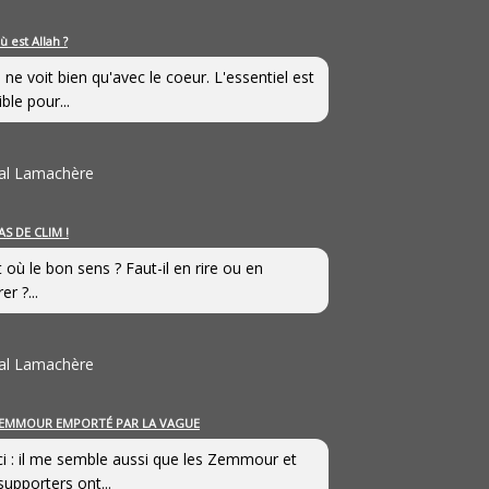
ù est Allah ?
 ne voit bien qu'avec le coeur. L'essentiel est
ible pour...
al Lamachère
AS DE CLIM !
st où le bon sens ? Faut-il en rire ou en
er ?...
al Lamachère
EMMOUR EMPORTÉ PAR LA VAGUE
i : il me semble aussi que les Zemmour et
supporters ont...