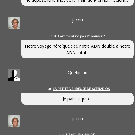
jacou
sur
Comment ne pas s’ennuyer ?
Notre voyage héroîque : de notre ADN double à notre
ADN total...
Quelqu'un
sur
LA PETITE VENDEUSE DE SCENARIOS
Je paie ta paix...
jacou
sur
L’AMOUR À MORT !