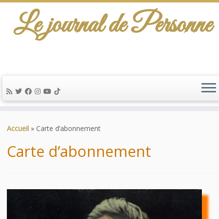
Le journal de Personne
De l'info-scénario pour traiter une question
d'actualité…
Passer
au
Accueil
»
Carte d’abonnement
contenu
Carte d’abonnement