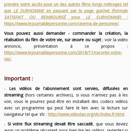
prendre votre accès pour un des autres films longs métrages tel
que
LE SURHOMME
en passant par la page guichet (formule
SATISFAIT OU REMBOURSÉ
pour
LE SURHOMME
) :
https://www.lejournaldepersonne.com/cinema-de-personne/
.
Vous pouvez aussi demander - commander la création, la
réalisation du film de votre vie, sur œuvre ou sujet
; voir la vidéo
annonce, présentation à ce propos :
https://www.lejournaldepersonne.com/2018/11/raconte-votre-
vie/
.
Important :
-
Les vidéos de l'abonnement sont servies, diffusées en
streaming
(hors certaines archives), si vous n'arrivez pas à les
voir, vous le pourrez peut-être en installant des codecs vidéos
avec un programme qui peut faire le lien avec la lecture sur
navigateur tel que
Vlc
:
http://www.videolan.org/vlc/index.fr.html
.
-
Si votre flux streaming devait être saccadé
, que vous deviez
avoir un problème récurrent pour bien lire les vidéos, regardez si