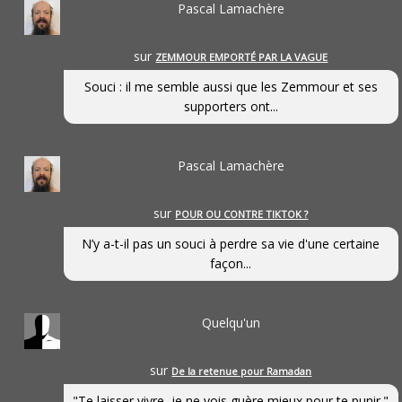
Pascal Lamachère
sur
ZEMMOUR EMPORTÉ PAR LA VAGUE
Souci : il me semble aussi que les Zemmour et ses
supporters ont...
Pascal Lamachère
sur
POUR OU CONTRE TIKTOK ?
N’y a-t-il pas un souci à perdre sa vie d'une certaine
façon...
Quelqu'un
sur
De la retenue pour Ramadan
"Te laisser vivre, je ne vois guère mieux pour te punir."