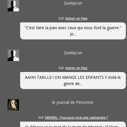
Quelqu'un
sur
Jeûner en Paix
"C’est faire la paix avec ceux qui vous font la guerre."
Je...
Quelqu'un
sur
Jeûner en Paix
AAHH TABLLE ! ON MANGE LES ENFANTS !! Voilà le
genre de...
le journal de Personne
sur
MENNEL : Pourquoi s’est-elle radicalisée ?
Je dépose ici le mot de la main de Mennel : "Selem...