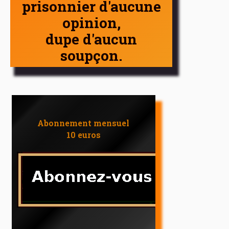
prisonnier d'aucune
opinion,
dupe d'aucun
soupçon.
Abonnement mensuel
10 euros