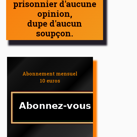
prisonnier d'aucune
opinion,
dupe d'aucun
soupçon.
Abonnement mensuel
10 euros