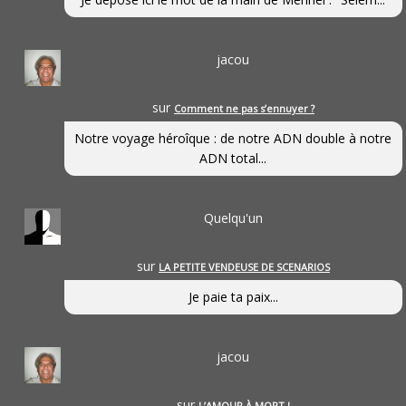
jacou
sur
Comment ne pas s’ennuyer ?
Notre voyage héroîque : de notre ADN double à notre
ADN total...
Quelqu'un
sur
LA PETITE VENDEUSE DE SCENARIOS
Je paie ta paix...
jacou
sur
L’AMOUR À MORT !