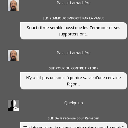
Pascal Lamachère
sur
ZEMMOUR EMPORTÉ PAR LA VAGUE
Souci : il me semble aussi que les Zemmour et ses
supporters ont...
Pascal Lamachère
sur
POUR OU CONTRE TIKTOK ?
N’y a-t-il pas un souci à perdre sa vie d'une certaine
façon...
Quelqu'un
sur
De la retenue pour Ramadan
"Te laisser vivre, je ne vois guère mieux pour te punir."