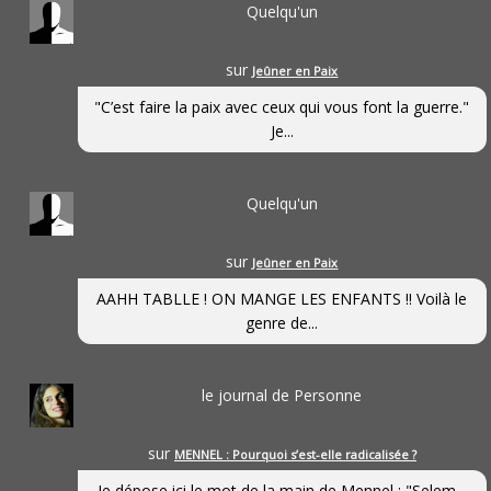
Quelqu'un
sur
Jeûner en Paix
"C’est faire la paix avec ceux qui vous font la guerre."
Je...
Quelqu'un
sur
Jeûner en Paix
AAHH TABLLE ! ON MANGE LES ENFANTS !! Voilà le
genre de...
le journal de Personne
sur
MENNEL : Pourquoi s’est-elle radicalisée ?
Je dépose ici le mot de la main de Mennel : "Selem...