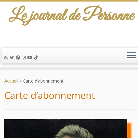
Le journal de Personne
De l'info-scénario pour traiter une question
d'actualité…
Passer
au
Accueil
»
Carte d’abonnement
contenu
Carte d’abonnement