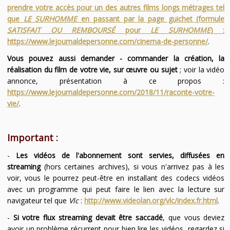
prendre votre accès pour un des autres films longs métrages tel
que
LE SURHOMME
en passant par la page guichet (formule
SATISFAIT OU REMBOURSÉ
pour
LE SURHOMME
) :
https://www.lejournaldepersonne.com/cinema-de-personne/
.
Vous pouvez aussi demander - commander la création, la
réalisation du film de votre vie, sur œuvre ou sujet
; voir la vidéo
annonce, présentation à ce propos :
https://www.lejournaldepersonne.com/2018/11/raconte-votre-
vie/
.
Important :
-
Les vidéos de l'abonnement sont servies, diffusées en
streaming
(hors certaines archives), si vous n'arrivez pas à les
voir, vous le pourrez peut-être en installant des codecs vidéos
avec un programme qui peut faire le lien avec la lecture sur
navigateur tel que
Vlc
:
http://www.videolan.org/vlc/index.fr.html
.
-
Si votre flux streaming devait être saccadé
, que vous deviez
avoir un problème récurrent pour bien lire les vidéos, regardez si