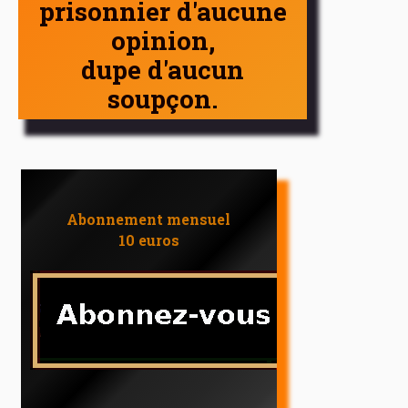
prisonnier d'aucune
opinion,
dupe d'aucun
soupçon.
Abonnement mensuel
10 euros