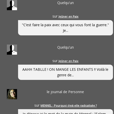
Quelqu'un
sur
Jeûner en Paix
"C’est faire la paix avec ceux qui vous font la guerre."
Je...
Quelqu'un
sur
Jeûner en Paix
AAHH TABLLE ! ON MANGE LES ENFANTS !! Voilà le
genre de...
le journal de Personne
sur
MENNEL : Pourquoi s’est-elle radicalisée ?
Je dépose ici le mot de la main de Mennel : "Selem...