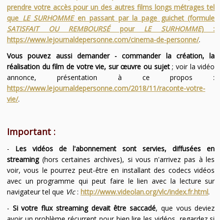
prendre votre accès pour un des autres films longs métrages tel
que
LE SURHOMME
en passant par la page guichet (formule
SATISFAIT OU REMBOURSÉ
pour
LE SURHOMME
) :
https://www.lejournaldepersonne.com/cinema-de-personne/
.
Vous pouvez aussi demander - commander la création, la
réalisation du film de votre vie, sur œuvre ou sujet
; voir la vidéo
annonce, présentation à ce propos :
https://www.lejournaldepersonne.com/2018/11/raconte-votre-
vie/
.
Important :
-
Les vidéos de l'abonnement sont servies, diffusées en
streaming
(hors certaines archives), si vous n'arrivez pas à les
voir, vous le pourrez peut-être en installant des codecs vidéos
avec un programme qui peut faire le lien avec la lecture sur
navigateur tel que
Vlc
:
http://www.videolan.org/vlc/index.fr.html
.
-
Si votre flux streaming devait être saccadé
, que vous deviez
avoir un problème récurrent pour bien lire les vidéos, regardez si