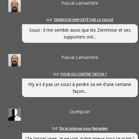
Pascal Lamachère
sur
ZEMMOUR EMPORTÉ PAR LA VAGUE
Souci : il me semble aussi que les Zemmour et ses
supporters ont...
Pascal Lamachère
sur
POUR OU CONTRE TIKTOK ?
N’y a-t-il pas un souci à perdre sa vie d'une certaine
façon...
Quelqu'un
sur
De la retenue pour Ramadan
"Te laisser vivre, je ne vois guère mieux pour te punir."