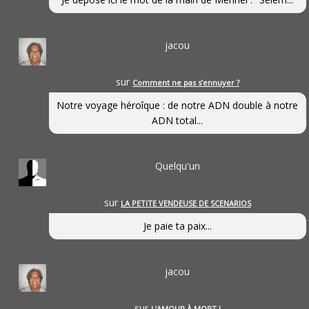
jacou
sur
Comment ne pas s’ennuyer ?
Notre voyage héroîque : de notre ADN double à notre
ADN total...
Quelqu'un
sur
LA PETITE VENDEUSE DE SCENARIOS
Je paie ta paix...
jacou
sur
L’AMOUR À MORT !