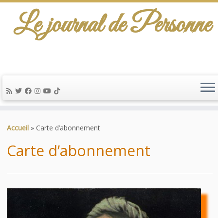
Le journal de Personne
De l'info-scénario pour traiter une question
d'actualité…
Passer
au
Accueil
»
Carte d’abonnement
contenu
Carte d’abonnement