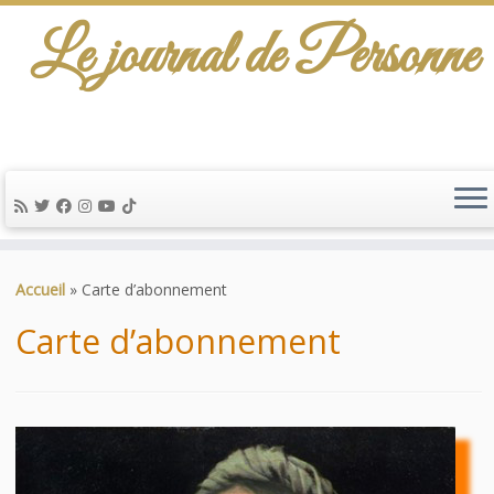
Le journal de Personne
De l'info-scénario pour traiter une question
d'actualité…
Passer
au
Accueil
»
Carte d’abonnement
contenu
Carte d’abonnement