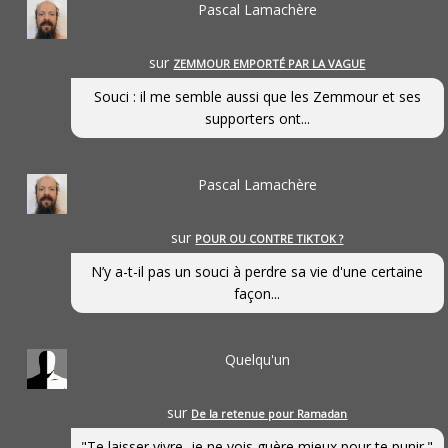
Pascal Lamachère
sur
ZEMMOUR EMPORTÉ PAR LA VAGUE
Souci : il me semble aussi que les Zemmour et ses
supporters ont...
Pascal Lamachère
sur
POUR OU CONTRE TIKTOK ?
N’y a-t-il pas un souci à perdre sa vie d'une certaine
façon...
Quelqu'un
sur
De la retenue pour Ramadan
"Te laisser vivre, je ne vois guère mieux pour te punir."