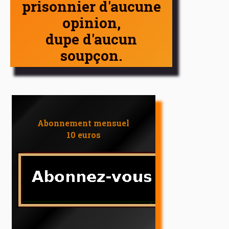
prisonnier d'aucune
opinion,
dupe d'aucun
soupçon.
Abonnement mensuel
10 euros