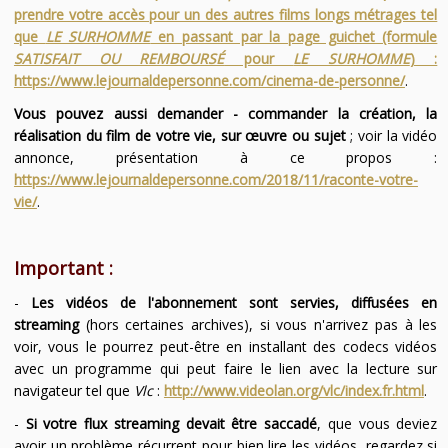
prendre votre accès pour un des autres films longs métrages tel
que
LE SURHOMME
en passant par la page guichet (formule
SATISFAIT OU REMBOURSÉ
pour
LE SURHOMME
) :
https://www.lejournaldepersonne.com/cinema-de-personne/
.
Vous pouvez aussi demander - commander la création, la
réalisation du film de votre vie, sur œuvre ou sujet
; voir la vidéo
annonce, présentation à ce propos :
https://www.lejournaldepersonne.com/2018/11/raconte-votre-
vie/
.
Important :
-
Les vidéos de l'abonnement sont servies, diffusées en
streaming
(hors certaines archives), si vous n'arrivez pas à les
voir, vous le pourrez peut-être en installant des codecs vidéos
avec un programme qui peut faire le lien avec la lecture sur
navigateur tel que
Vlc
:
http://www.videolan.org/vlc/index.fr.html
.
-
Si votre flux streaming devait être saccadé
, que vous deviez
avoir un problème récurrent pour bien lire les vidéos, regardez si