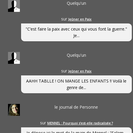
Quelqu'un
sur
Jeûner en Paix
"C’est faire la paix avec ceux qui vous font la guerre."
Je...
Quelqu'un
sur
Jeûner en Paix
AAHH TABLLE ! ON MANGE LES ENFANTS !! Voilà le
genre de...
le journal de Personne
sur
MENNEL : Pourquoi s’est-elle radicalisée ?
Je dépose ici le mot de la main de Mennel : "Selem...