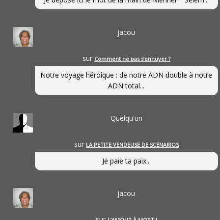
jacou
sur
Comment ne pas s’ennuyer ?
Notre voyage héroîque : de notre ADN double à notre
ADN total...
Quelqu'un
sur
LA PETITE VENDEUSE DE SCENARIOS
Je paie ta paix...
jacou
sur
L’AMOUR À MORT !