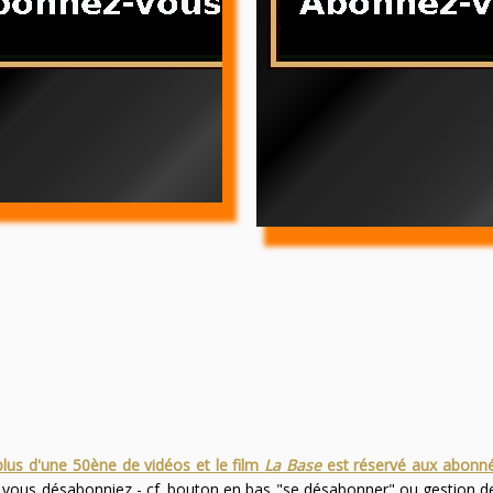
plus d'une 50ène de vidéos et le film
La Base
est réservé aux abonn
s vous désabonniez - cf. bouton en bas "se désabonner" ou gestion 