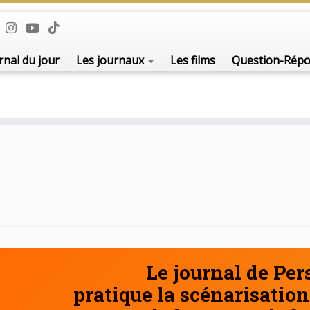
De l'i
rnal du jour
Les journaux
Les films
Question-Rép
Le journal de Pe
pratique la scénarisation 