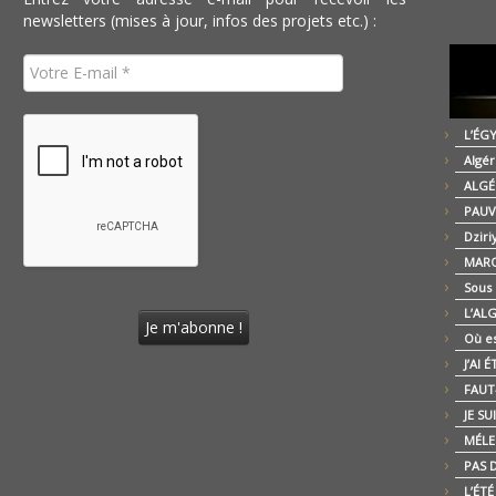
newsletters (mises à jour, infos des projets etc.) :
L’ÉG
Algér
ALGÉ
PAUV
Dziri
MARO
Sous
L’AL
Où es
J’AI 
FAUT-
JE SU
MÉLE
PAS D
L’ÉT