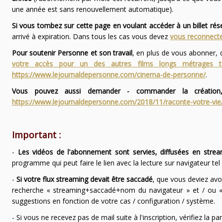
une année est sans renouvellement automatique).
Si vous tombez sur cette page en voulant accéder à un billet ré
arrivé à expiration. Dans tous les cas vous devez
vous reconnecte
Pour soutenir Personne et son travail
, en plus de vous abonner,
votre accès pour un des autres films longs métrages
https://www.lejournaldepersonne.com/cinema-de-personne/
.
Vous pouvez aussi demander - commander la création,
https://www.lejournaldepersonne.com/2018/11/raconte-votre-vie
Important :
-
Les vidéos de l'abonnement sont servies, diffusées en strea
programme qui peut faire le lien avec la lecture sur navigateur te
-
Si votre flux streaming devait être saccadé
, que vous deviez avo
recherche « streaming+saccadé+nom du navigateur » et / ou « 
suggestions en fonction de votre cas / configuration / système.
- Si vous ne recevez pas de mail suite à l'inscription, vérifiez la 