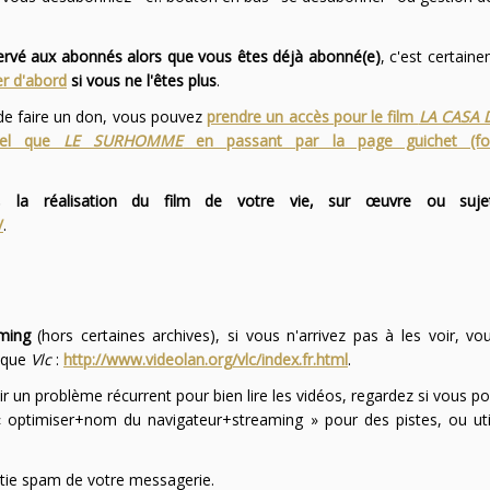
servé aux abonnés alors que vous êtes déjà abonné(e)
, c'est certai
r d'abord
si vous ne l'êtes plus
.
 de faire un don, vous pouvez
prendre un accès pour le film
LA CASA 
 tel que
LE SURHOMME
en passant par la page guichet (f
 la réalisation du film de votre vie, sur œuvre ou suje
/
.
ming
(hors certaines archives), si vous n'arrivez pas à les voir, v
l que
Vlc
:
http://www.videolan.org/vlc/index.fr.html
.
ir un problème récurrent pour bien lire les vidéos, regardez si vous po
optimiser+nom du navigateur+streaming » pour des pistes, ou uti
partie spam de votre messagerie.