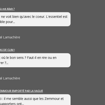
ù est Allah ?
 ne voit bien qu'avec le coeur. L'essentiel est
ible pour...
al Lamachère
AS DE CLIM !
st où le bon sens ? Faut-il en rire ou en
er ?...
al Lamachère
EMMOUR EMPORTÉ PAR LA VAGUE
i : il me semble aussi que les Zemmour et
supporters ont...