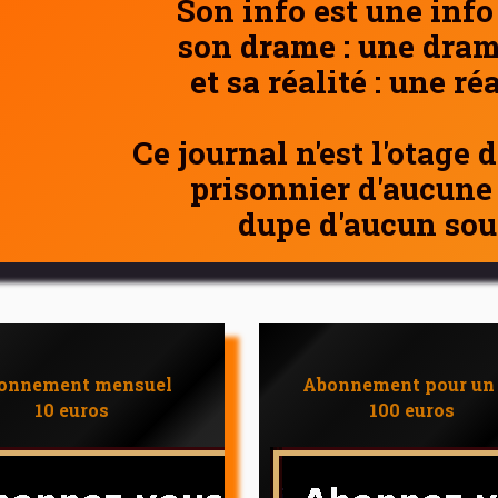
Son info est une info
son drame : une dram
et sa réalité : une ré
Ce journal n'est l'otage 
prisonnier d'aucune
dupe d'aucun sou
onnement mensuel
Abonnement pour un
10 euros
100 euros