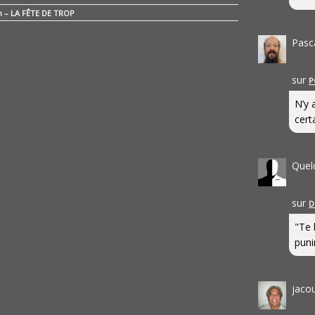
n – LA FÊTE DE TROP
Pasc
sur
P
N’y 
cert
Quel
sur
D
"Te 
punir
jaco