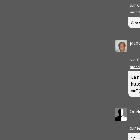
sur
C
mond
A vo
jaco
sur
C
mond
La n
http
v=T
Quel
sur
J
"C’e