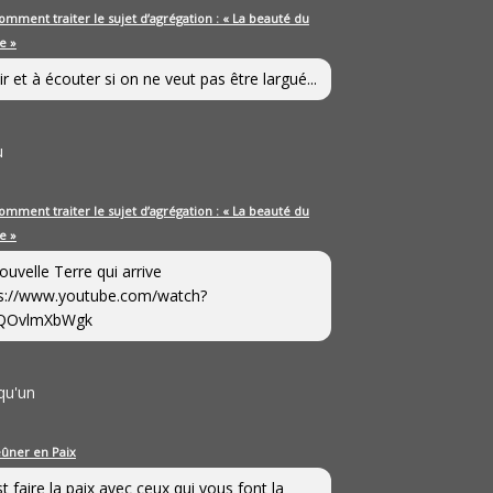
omment traiter le sujet d’agrégation : « La beauté du
e »
ir et à écouter si on ne veut pas être largué...
u
omment traiter le sujet d’agrégation : « La beauté du
e »
ouvelle Terre qui arrive
s://www.youtube.com/watch?
QOvlmXbWgk
qu'un
eûner en Paix
st faire la paix avec ceux qui vous font la