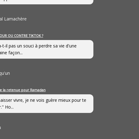
al Lamachère
OUR OU CONTRE TIKTOK ?
a-t-il pas un souci à perdre sa vie d'une
aine façon...
qu'un
e la retenue pour Ramadan
laisser vivre, je ne vois guère mieux pour te
." Ho...
u