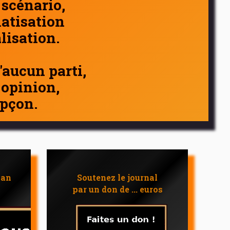
 scénario,
atisation
alisation.
d'aucun parti,
 opinion,
pçon.
 an
Soutenez le journal
par un don de ... euros