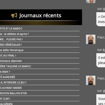
sur
O
Journaux récents
« On
invis
YPTE ET LE MAROC
ie : la défaite et après ?
Pasc
RIE… PLEURE PAS !
RES SÉNÉGALAIS !
sur
P
ya défie l’Amérique
C AU FINAL !
Il e
 menace islamiste
pleur
GÉRIE TAQUINE LE MAROC
t Allah ?
ÉTÉ AGRESSÉE
Pasc
IL INTERDIRE LE JEU ?
IS ACHRAF HAKIMI
sur
Z
NCHON BALLON D’OR
Souc
E CLIM !
ses 
É ALGÉRIEN