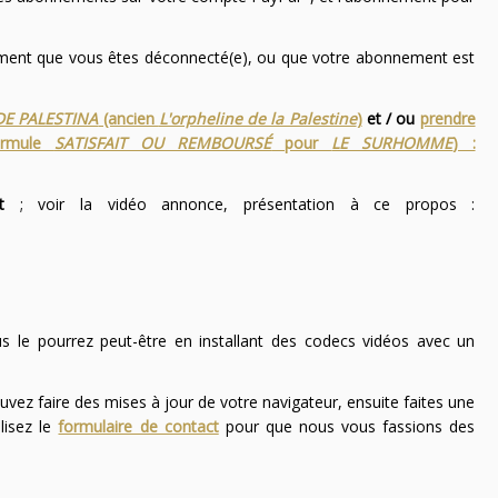
nement que vous êtes déconnecté(e), ou que votre abonnement est
DE PALESTINA
(ancien
L'orpheline de la Palestine
)
et / ou
prendre
ormule
SATISFAIT OU REMBOURSÉ
pour
LE SURHOMME
) :
t
; voir la vidéo annonce, présentation à ce propos :
ous le pourrez peut-être en installant des codecs vidéos avec un
uvez faire des mises à jour de votre navigateur, ensuite faites une
lisez le
formulaire de contact
pour que nous vous fassions des