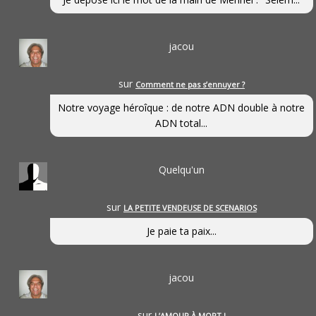
jacou
sur
Comment ne pas s’ennuyer ?
Notre voyage héroîque : de notre ADN double à notre
ADN total...
Quelqu'un
sur
LA PETITE VENDEUSE DE SCENARIOS
Je paie ta paix...
jacou
sur
L’AMOUR À MORT !