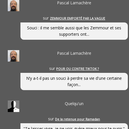
Pascal Lamachère
sur
ZEMMOUR EMPORTÉ PAR LA VAGUE
Souci : il me semble aussi que les Zemmour et ses
supporters ont...
Pascal Lamachère
sur
POUR OU CONTRE TIKTOK ?
N’y a-t-il pas un souci à perdre sa vie d'une certaine
façon...
Quelqu'un
sur
De la retenue pour Ramadan
"Te laisser vivre, je ne vois guère mieux pour te punir."