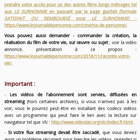
prendre votre accès pour un des autres films longs métrages tel
que
LE SURHOMME
en passant par la page guichet (formule
SATISFAIT OU REMBOURSÉ
pour
LE SURHOMME
) :
https://www.lejournaldepersonne.com/cinema-de-personne/
.
Vous pouvez aussi demander - commander la création, la
réalisation du film de votre vie, sur œuvre ou sujet
; voir la vidéo
annonce, présentation à ce propos :
https://www.lejournaldepersonne.com/2018/11/raconte-votre-
vie/
.
Important :
-
Les vidéos de l'abonnement sont servies, diffusées en
streaming
(hors certaines archives), si vous n'arrivez pas à les
voir, vous le pourrez peut-être en installant des codecs vidéos
avec un programme qui peut faire le lien avec la lecture sur
navigateur tel que
Vlc
:
http://www.videolan.org/vlc/index.fr.html
.
-
Si votre flux streaming devait être saccadé
, que vous deviez
avoir un problème récurrent pour bien lire les vidéos, regardez si