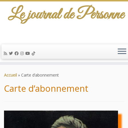
Le journal de Personne
De l'info-scénario pour traiter une question
d'actualité…
Passer
au
Accueil
»
Carte d’abonnement
contenu
Carte d’abonnement