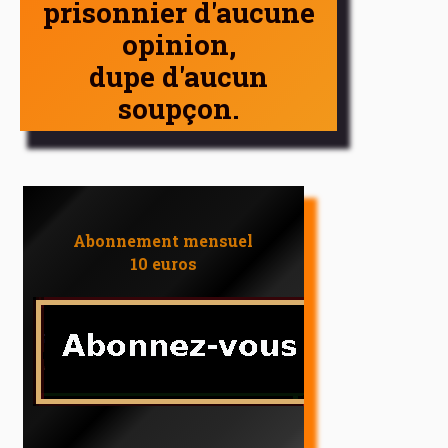
prisonnier d'aucune
opinion,
dupe d'aucun
soupçon.
Abonnement mensuel
10 euros