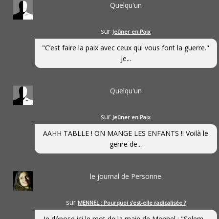
Quelqu'un
sur
Jeûner en Paix
"C’est faire la paix avec ceux qui vous font la guerre."
Je...
Quelqu'un
sur
Jeûner en Paix
AAHH TABLLE ! ON MANGE LES ENFANTS !! Voilà le
genre de...
le journal de Personne
sur
MENNEL : Pourquoi s’est-elle radicalisée ?
Je dépose ici le mot de la main de Mennel : "Selem...