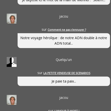
jacou
sur
Comment ne pas s’ennuyer ?
Notre voyage héroîque : de notre ADN double à notre
ADN total...
Quelqu'un
sur
LA PETITE VENDEUSE DE SCENARIOS
Je paie ta paix...
jacou
sur
L’AMOUR À MORT !