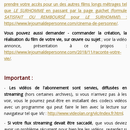
prendre votre accès pour un des autres films longs métrages tel
que
LE SURHOMME
en passant par la page guichet (formule
SATISFAIT OU REMBOURSÉ
pour
LE SURHOMME
) :
https://www.lejournaldepersonne.com/cinema-de-personne/
.
Vous pouvez aussi demander - commander la création, la
réalisation du film de votre vie, sur œuvre ou sujet
; voir la vidéo
annonce, présentation à ce propos :
https://www.lejournaldepersonne.com/2018/11/raconte-votre-
vie/
.
Important :
-
Les vidéos de l'abonnement sont servies, diffusées en
streaming
(hors certaines archives), si vous n'arrivez pas à les
voir, vous le pourrez peut-être en installant des codecs vidéos
avec un programme qui peut faire le lien avec la lecture sur
navigateur tel que
Vlc
:
http://www.videolan.org/vlc/index.fr.html
.
-
Si votre flux streaming devait être saccadé
, que vous deviez
avoir un problème récurrent pour bien lire les vidéos, regardez si