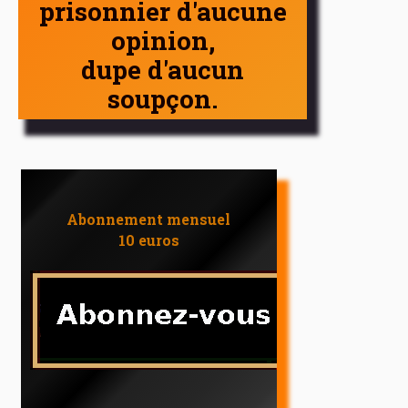
prisonnier d'aucune
opinion,
dupe d'aucun
soupçon.
Abonnement mensuel
10 euros