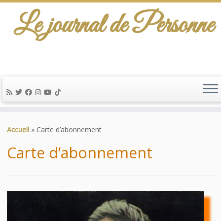
Le journal de Personne
De l'info-scénario pour traiter une question
d'actualité…
Passer
au
Accueil
»
Carte d’abonnement
contenu
Carte d’abonnement