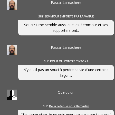
Pascal Lamachère
sur
ZEMMOUR EMPORTÉ PAR LA VAGUE
Souci : il me semble aussi que les Zemmour et ses
supporters ont...
Pascal Lamachère
sur
POUR OU CONTRE TIKTOK ?
N’y a-t-il pas un souci à perdre sa vie d'une certaine
façon...
Quelqu'un
sur
De la retenue pour Ramadan
"Te laisser vivre, je ne vois guère mieux pour te punir."