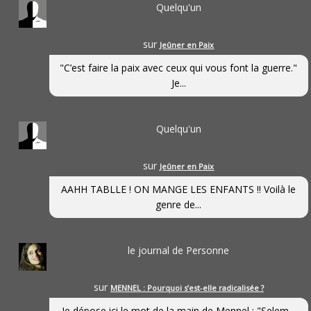
Quelqu'un
sur
Jeûner en Paix
"C’est faire la paix avec ceux qui vous font la guerre."
Je...
Quelqu'un
sur
Jeûner en Paix
AAHH TABLLE ! ON MANGE LES ENFANTS !! Voilà le
genre de...
le journal de Personne
sur
MENNEL : Pourquoi s’est-elle radicalisée ?
Je dépose ici le mot de la main de Mennel : "Selem...