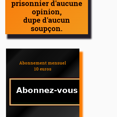
prisonnier d'aucune
opinion,
dupe d'aucun
soupçon.
Abonnement mensuel
10 euros