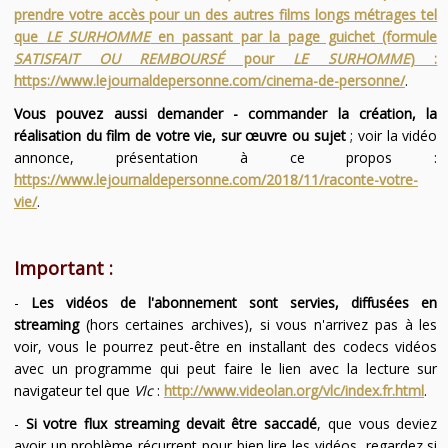
prendre votre accès pour un des autres films longs métrages tel
que
LE SURHOMME
en passant par la page guichet (formule
SATISFAIT OU REMBOURSÉ
pour
LE SURHOMME
) :
https://www.lejournaldepersonne.com/cinema-de-personne/
.
Vous pouvez aussi demander - commander la création, la
réalisation du film de votre vie, sur œuvre ou sujet
; voir la vidéo
annonce, présentation à ce propos :
https://www.lejournaldepersonne.com/2018/11/raconte-votre-
vie/
.
Important :
-
Les vidéos de l'abonnement sont servies, diffusées en
streaming
(hors certaines archives), si vous n'arrivez pas à les
voir, vous le pourrez peut-être en installant des codecs vidéos
avec un programme qui peut faire le lien avec la lecture sur
navigateur tel que
Vlc
:
http://www.videolan.org/vlc/index.fr.html
.
-
Si votre flux streaming devait être saccadé
, que vous deviez
avoir un problème récurrent pour bien lire les vidéos, regardez si