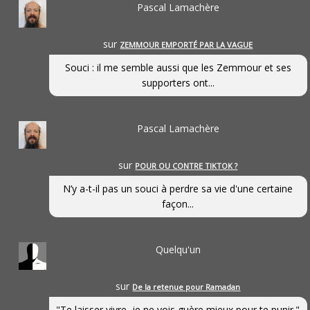
Pascal Lamachère
sur
ZEMMOUR EMPORTÉ PAR LA VAGUE
Souci : il me semble aussi que les Zemmour et ses
supporters ont...
Pascal Lamachère
sur
POUR OU CONTRE TIKTOK ?
N’y a-t-il pas un souci à perdre sa vie d'une certaine
façon...
Quelqu'un
sur
De la retenue pour Ramadan
"Te laisser vivre, je ne vois guère mieux pour te punir."