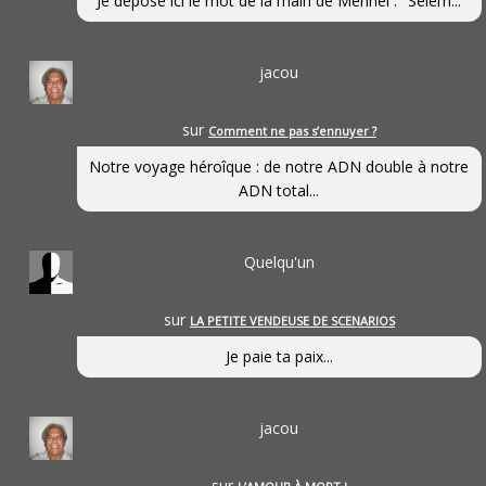
Je dépose ici le mot de la main de Mennel : "Selem...
jacou
sur
Comment ne pas s’ennuyer ?
Notre voyage héroîque : de notre ADN double à notre
ADN total...
Quelqu'un
sur
LA PETITE VENDEUSE DE SCENARIOS
Je paie ta paix...
jacou
sur