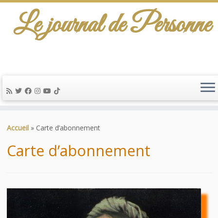
Le journal de Personne
De l'info-scénario pour traiter une question
d'actualité…
Passer
au
Accueil
»
Carte d’abonnement
contenu
Carte d’abonnement