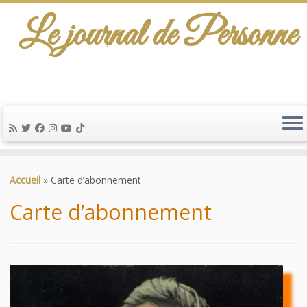
Le journal de Personne
De l'info-scénario pour traiter une question
d'actualité…
Passer
au
Accueil
»
Carte d’abonnement
contenu
Carte d’abonnement