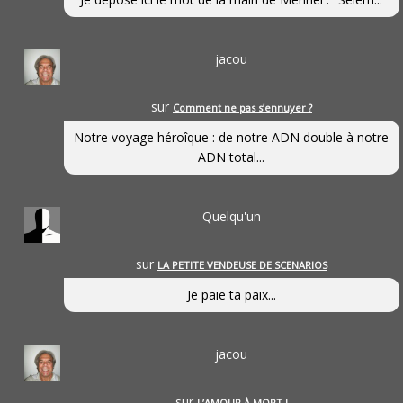
jacou
sur
Comment ne pas s’ennuyer ?
Notre voyage héroîque : de notre ADN double à notre
ADN total...
Quelqu'un
sur
LA PETITE VENDEUSE DE SCENARIOS
Je paie ta paix...
jacou
sur
L’AMOUR À MORT !