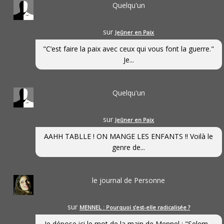
Quelqu'un
sur
Jeûner en Paix
"C’est faire la paix avec ceux qui vous font la guerre."
Je...
Quelqu'un
sur
Jeûner en Paix
AAHH TABLLE ! ON MANGE LES ENFANTS !! Voilà le
genre de...
le journal de Personne
sur
MENNEL : Pourquoi s’est-elle radicalisée ?
Je dépose ici le mot de la main de Mennel : "Selem...