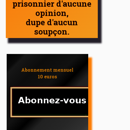
prisonnier d'aucune
opinion,
dupe d'aucun
soupçon.
Abonnement mensuel
10 euros