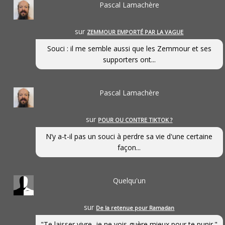
Pascal Lamachère
sur
ZEMMOUR EMPORTÉ PAR LA VAGUE
Souci : il me semble aussi que les Zemmour et ses
supporters ont...
Pascal Lamachère
sur
POUR OU CONTRE TIKTOK ?
N’y a-t-il pas un souci à perdre sa vie d'une certaine
façon...
Quelqu'un
sur
De la retenue pour Ramadan
"Te laisser vivre, je ne vois guère mieux pour te punir."