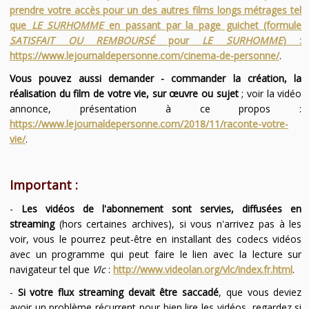
prendre votre accès pour un des autres films longs métrages tel
que
LE SURHOMME
en passant par la page guichet (formule
SATISFAIT OU REMBOURSÉ
pour
LE SURHOMME
) :
https://www.lejournaldepersonne.com/cinema-de-personne/
.
Vous pouvez aussi demander - commander la création, la
réalisation du film de votre vie, sur œuvre ou sujet
; voir la vidéo
annonce, présentation à ce propos :
https://www.lejournaldepersonne.com/2018/11/raconte-votre-
vie/
.
Important :
-
Les vidéos de l'abonnement sont servies, diffusées en
streaming
(hors certaines archives), si vous n'arrivez pas à les
voir, vous le pourrez peut-être en installant des codecs vidéos
avec un programme qui peut faire le lien avec la lecture sur
navigateur tel que
Vlc
:
http://www.videolan.org/vlc/index.fr.html
.
-
Si votre flux streaming devait être saccadé
, que vous deviez
avoir un problème récurrent pour bien lire les vidéos, regardez si