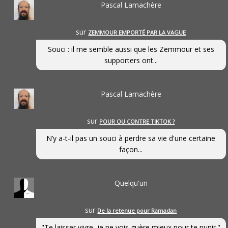
Pascal Lamachère
sur
ZEMMOUR EMPORTÉ PAR LA VAGUE
Souci : il me semble aussi que les Zemmour et ses
supporters ont...
Pascal Lamachère
sur
POUR OU CONTRE TIKTOK ?
N’y a-t-il pas un souci à perdre sa vie d'une certaine
façon...
Quelqu'un
sur
De la retenue pour Ramadan
"Te laisser vivre, je ne vois guère mieux pour te punir."