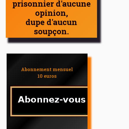
prisonnier d'aucune
opinion,
dupe d'aucun
soupçon.
Abonnement mensuel
10 euros