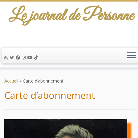
Le journal de Personne
De l'info-scénario pour traiter une question
d'actualité…
Passer
au
Accueil
»
Carte d’abonnement
contenu
Carte d’abonnement