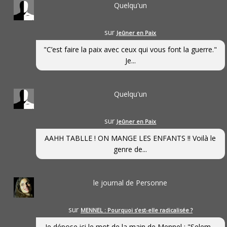
Quelqu'un
sur
Jeûner en Paix
"C’est faire la paix avec ceux qui vous font la guerre."
Je...
Quelqu'un
sur
Jeûner en Paix
AAHH TABLLE ! ON MANGE LES ENFANTS !! Voilà le
genre de...
le journal de Personne
sur
MENNEL : Pourquoi s’est-elle radicalisée ?
Je dépose ici le mot de la main de Mennel : "Selem...