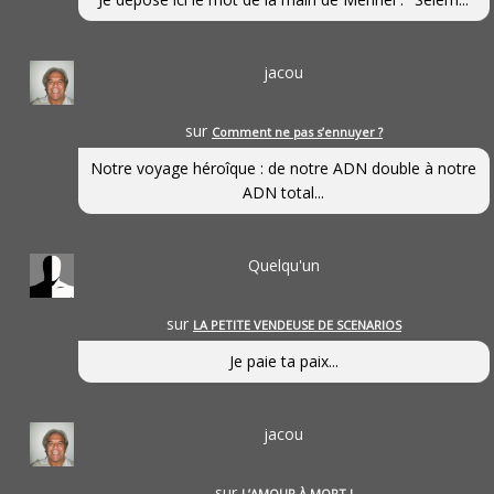
jacou
sur
Comment ne pas s’ennuyer ?
Notre voyage héroîque : de notre ADN double à notre
ADN total...
Quelqu'un
sur
LA PETITE VENDEUSE DE SCENARIOS
Je paie ta paix...
jacou
sur
L’AMOUR À MORT !