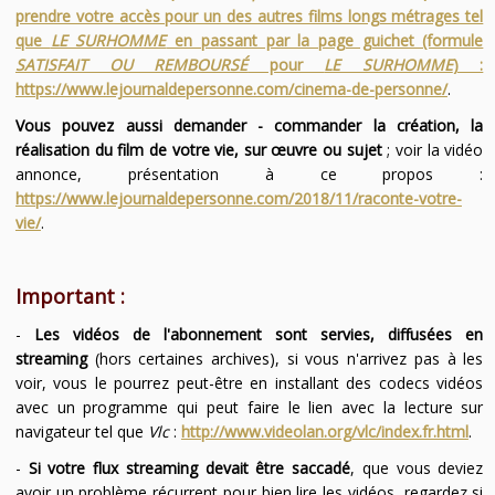
prendre votre accès pour un des autres films longs métrages tel
que
LE SURHOMME
en passant par la page guichet (formule
SATISFAIT OU REMBOURSÉ
pour
LE SURHOMME
) :
https://www.lejournaldepersonne.com/cinema-de-personne/
.
Vous pouvez aussi demander - commander la création, la
réalisation du film de votre vie, sur œuvre ou sujet
; voir la vidéo
annonce, présentation à ce propos :
https://www.lejournaldepersonne.com/2018/11/raconte-votre-
vie/
.
Important :
-
Les vidéos de l'abonnement sont servies, diffusées en
streaming
(hors certaines archives), si vous n'arrivez pas à les
voir, vous le pourrez peut-être en installant des codecs vidéos
avec un programme qui peut faire le lien avec la lecture sur
navigateur tel que
Vlc
:
http://www.videolan.org/vlc/index.fr.html
.
-
Si votre flux streaming devait être saccadé
, que vous deviez
avoir un problème récurrent pour bien lire les vidéos, regardez si