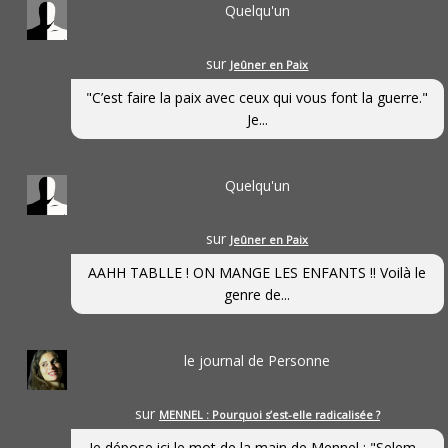
Quelqu'un
sur
Jeûner en Paix
"C’est faire la paix avec ceux qui vous font la guerre."
Je...
Quelqu'un
sur
Jeûner en Paix
AAHH TABLLE ! ON MANGE LES ENFANTS !! Voilà le
genre de...
le journal de Personne
sur
MENNEL : Pourquoi s’est-elle radicalisée ?
Je dépose ici le mot de la main de Mennel : "Selem...