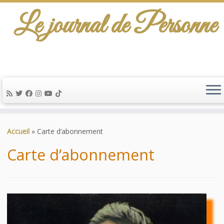
Le journal de Personne
De l'info-scénario pour traiter une question
d'actualité…
Passer
au
Accueil
»
Carte d’abonnement
contenu
Carte d’abonnement