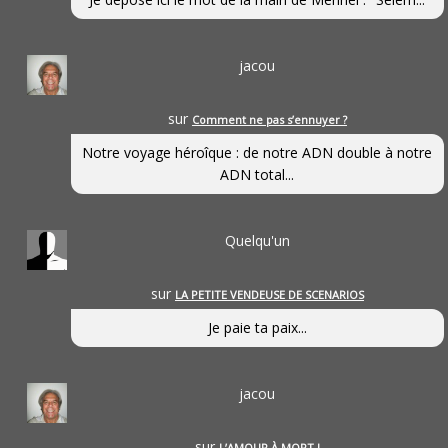
jacou
sur
Comment ne pas s’ennuyer ?
Notre voyage héroîque : de notre ADN double à notre
ADN total...
Quelqu'un
sur
LA PETITE VENDEUSE DE SCENARIOS
Je paie ta paix...
jacou
sur
L’AMOUR À MORT !