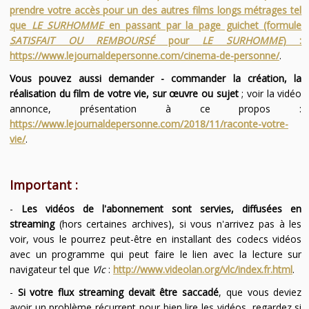
prendre votre accès pour un des autres films longs métrages tel
que
LE SURHOMME
en passant par la page guichet (formule
SATISFAIT OU REMBOURSÉ
pour
LE SURHOMME
) :
https://www.lejournaldepersonne.com/cinema-de-personne/
.
Vous pouvez aussi demander - commander la création, la
réalisation du film de votre vie, sur œuvre ou sujet
; voir la vidéo
annonce, présentation à ce propos :
https://www.lejournaldepersonne.com/2018/11/raconte-votre-
vie/
.
Important :
-
Les vidéos de l'abonnement sont servies, diffusées en
streaming
(hors certaines archives), si vous n'arrivez pas à les
voir, vous le pourrez peut-être en installant des codecs vidéos
avec un programme qui peut faire le lien avec la lecture sur
navigateur tel que
Vlc
:
http://www.videolan.org/vlc/index.fr.html
.
-
Si votre flux streaming devait être saccadé
, que vous deviez
avoir un problème récurrent pour bien lire les vidéos, regardez si