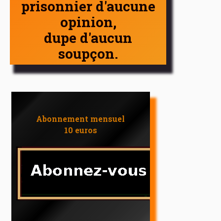
prisonnier d'aucune
opinion,
dupe d'aucun
soupçon.
Abonnement mensuel
10 euros