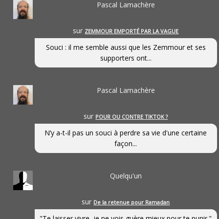
Pascal Lamachère
sur
ZEMMOUR EMPORTÉ PAR LA VAGUE
Souci : il me semble aussi que les Zemmour et ses
supporters ont...
Pascal Lamachère
sur
POUR OU CONTRE TIKTOK ?
N’y a-t-il pas un souci à perdre sa vie d'une certaine
façon...
Quelqu'un
sur
De la retenue pour Ramadan
"Te laisser vivre, je ne vois guère mieux pour te punir."