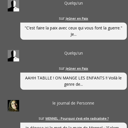
Quelqu'un
sur
Jeûner en Paix
"C’est faire la paix avec ceux qui vous font la guerre."
Je...
Quelqu'un
sur
Jeûner en Paix
AAHH TABLLE ! ON MANGE LES ENFANTS !! Voilà le
genre de...
le journal de Personne
sur
MENNEL : Pourquoi s’est-elle radicalisée ?
Je dépose ici le mot de la main de Mennel : "Selem...