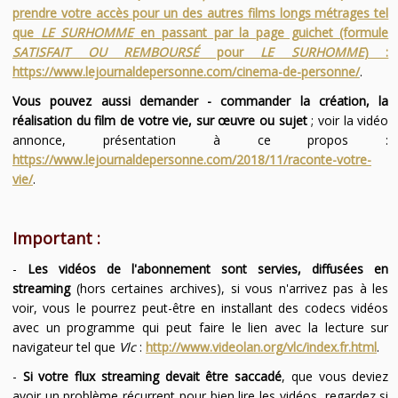
prendre votre accès pour un des autres films longs métrages tel
que
LE SURHOMME
en passant par la page guichet (formule
SATISFAIT OU REMBOURSÉ
pour
LE SURHOMME
) :
https://www.lejournaldepersonne.com/cinema-de-personne/
.
Vous pouvez aussi demander - commander la création, la
réalisation du film de votre vie, sur œuvre ou sujet
; voir la vidéo
annonce, présentation à ce propos :
https://www.lejournaldepersonne.com/2018/11/raconte-votre-
vie/
.
Important :
-
Les vidéos de l'abonnement sont servies, diffusées en
streaming
(hors certaines archives), si vous n'arrivez pas à les
voir, vous le pourrez peut-être en installant des codecs vidéos
avec un programme qui peut faire le lien avec la lecture sur
navigateur tel que
Vlc
:
http://www.videolan.org/vlc/index.fr.html
.
-
Si votre flux streaming devait être saccadé
, que vous deviez
avoir un problème récurrent pour bien lire les vidéos, regardez si