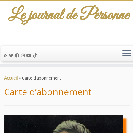
Le journal de Personne
De l'info-scénario pour traiter une question
d'actualité…
Passer
au
Accueil
»
Carte d’abonnement
contenu
Carte d’abonnement