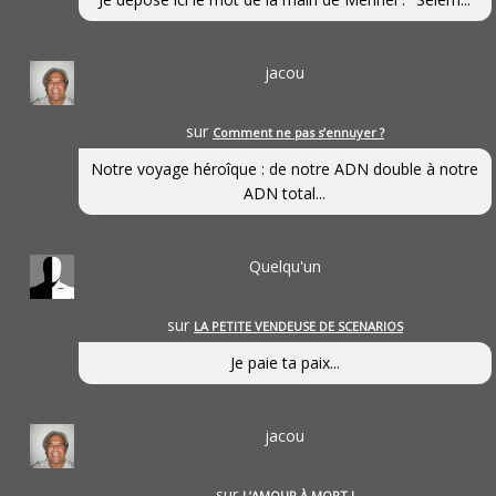
jacou
sur
Comment ne pas s’ennuyer ?
Notre voyage héroîque : de notre ADN double à notre
ADN total...
Quelqu'un
sur
LA PETITE VENDEUSE DE SCENARIOS
Je paie ta paix...
jacou
sur
L’AMOUR À MORT !