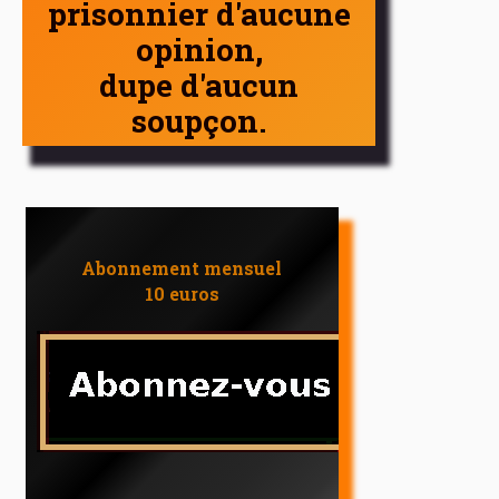
prisonnier d'aucune
opinion,
dupe d'aucun
soupçon.
Abonnement mensuel
10 euros