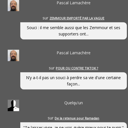
Pascal Lamachère
sur
ZEMMOUR EMPORTÉ PAR LA VAGUE
Souci : il me semble aussi que les Zemmour et ses
supporters ont...
Pascal Lamachère
sur
POUR OU CONTRE TIKTOK ?
N’y a-t-il pas un souci à perdre sa vie d'une certaine
façon...
Quelqu'un
sur
De la retenue pour Ramadan
"Te laisser vivre, je ne vois guère mieux pour te punir."