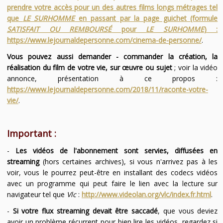
prendre votre accès pour un des autres films longs métrages tel
que
LE SURHOMME
en passant par la page guichet (formule
SATISFAIT OU REMBOURSÉ
pour
LE SURHOMME
) :
https://www.lejournaldepersonne.com/cinema-de-personne/
.
Vous pouvez aussi demander - commander la création, la
réalisation du film de votre vie, sur œuvre ou sujet
; voir la vidéo
annonce, présentation à ce propos :
https://www.lejournaldepersonne.com/2018/11/raconte-votre-
vie/
.
Important :
-
Les vidéos de l'abonnement sont servies, diffusées en
streaming
(hors certaines archives), si vous n'arrivez pas à les
voir, vous le pourrez peut-être en installant des codecs vidéos
avec un programme qui peut faire le lien avec la lecture sur
navigateur tel que
Vlc
:
http://www.videolan.org/vlc/index.fr.html
.
-
Si votre flux streaming devait être saccadé
, que vous deviez
avoir un problème récurrent pour bien lire les vidéos, regardez si