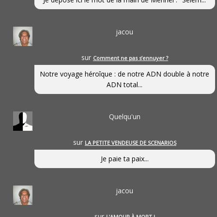
jacou
sur
Comment ne pas s’ennuyer ?
Notre voyage héroîque : de notre ADN double à notre
ADN total...
Quelqu'un
sur
LA PETITE VENDEUSE DE SCENARIOS
Je paie ta paix...
jacou
sur
L’AMOUR À MORT !