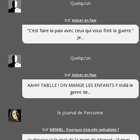
Quelqu'un
sur
Jeûner en Paix
"C’est faire la paix avec ceux qui vous font la guerre."
Je...
Quelqu'un
sur
Jeûner en Paix
AAHH TABLLE ! ON MANGE LES ENFANTS !! Voilà le
genre de...
le journal de Personne
sur
MENNEL : Pourquoi s’est-elle radicalisée ?
Je dépose ici le mot de la main de Mennel : "Selem...