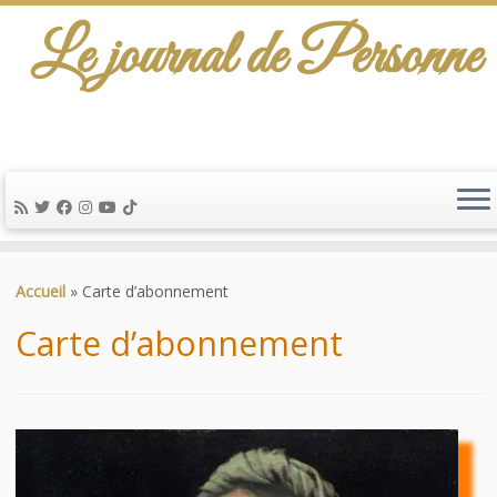
Le journal de Personne
De l'info-scénario pour traiter une question
d'actualité…
Passer
au
Accueil
»
Carte d’abonnement
contenu
Carte d’abonnement