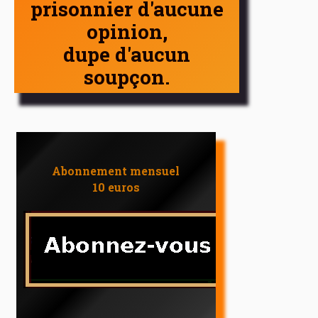
prisonnier d'aucune
opinion,
dupe d'aucun
soupçon.
Abonnement mensuel
10 euros