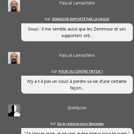
Pascal Lamachère
sur
ZEMMOUR EMPORTÉ PAR LA VAGUE
Souci : il me semble aussi que les Zemmour et ses
supporters ont...
Pascal Lamachère
sur
POUR OU CONTRE TIKTOK ?
N’y a-t-il pas un souci à perdre sa vie d'une certaine
façon...
Quelqu'un
sur
De la retenue pour Ramadan
"Te laisser vivre, je ne vois guère mieux pour te punir."