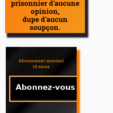
prisonnier d'aucune
opinion,
dupe d'aucun
soupçon.
Abonnement mensuel
10 euros