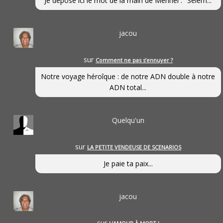
Je dépose ici le mot de la main de Mennel : "Selem...
jacou
sur
Comment ne pas s’ennuyer ?
Notre voyage héroîque : de notre ADN double à notre
ADN total...
Quelqu'un
sur
LA PETITE VENDEUSE DE SCENARIOS
Je paie ta paix...
jacou
sur