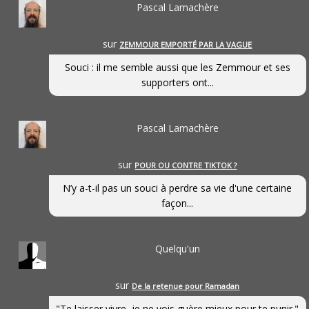
Pascal Lamachère
sur
ZEMMOUR EMPORTÉ PAR LA VAGUE
Souci : il me semble aussi que les Zemmour et ses
supporters ont...
Pascal Lamachère
sur
POUR OU CONTRE TIKTOK ?
N’y a-t-il pas un souci à perdre sa vie d'une certaine
façon...
Quelqu'un
sur
De la retenue pour Ramadan
"Te laisser vivre, je ne vois guère mieux pour te punir."