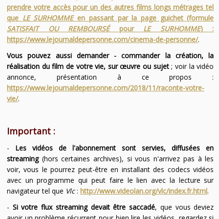
prendre votre accès pour un des autres films longs métrages tel
que
LE SURHOMME
en passant par la page guichet (formule
SATISFAIT OU REMBOURSÉ
pour
LE SURHOMME
) :
https://www.lejournaldepersonne.com/cinema-de-personne/
.
Vous pouvez aussi demander - commander la création, la
réalisation du film de votre vie, sur œuvre ou sujet
; voir la vidéo
annonce, présentation à ce propos :
https://www.lejournaldepersonne.com/2018/11/raconte-votre-
vie/
.
Important :
-
Les vidéos de l'abonnement sont servies, diffusées en
streaming
(hors certaines archives), si vous n'arrivez pas à les
voir, vous le pourrez peut-être en installant des codecs vidéos
avec un programme qui peut faire le lien avec la lecture sur
navigateur tel que
Vlc
:
http://www.videolan.org/vlc/index.fr.html
.
-
Si votre flux streaming devait être saccadé
, que vous deviez
avoir un problème récurrent pour bien lire les vidéos, regardez si