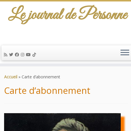
Le journal de Personne
De l'info-scénario pour traiter une question
d'actualité…
Passer
au
Accueil
»
Carte d’abonnement
contenu
Carte d’abonnement