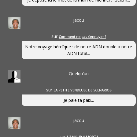
jacou
sur
Comment ne pas s’ennuyer ?
Notre voyage héroîque : de notre ADN double à notre
ADN total...
Quelqu'un
sur
LA PETITE VENDEUSE DE SCENARIOS
Je paie ta paix...
jacou
sur
L’AMOUR À MORT !