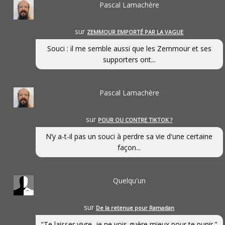
Pascal Lamachère
sur
ZEMMOUR EMPORTÉ PAR LA VAGUE
Souci : il me semble aussi que les Zemmour et ses
supporters ont...
Pascal Lamachère
sur
POUR OU CONTRE TIKTOK ?
N’y a-t-il pas un souci à perdre sa vie d'une certaine
façon...
Quelqu'un
sur
De la retenue pour Ramadan
"Te laisser vivre, je ne vois guère mieux pour te punir."