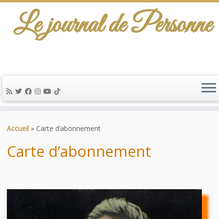
Le journal de Personne
De l'info-scénario pour traiter une question
d'actualité…
Passer
au
Accueil
»
Carte d’abonnement
contenu
Carte d’abonnement