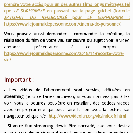
prendre votre accès pour un des autres films longs métrages tel
que
LE SURHOMME
en passant par la page guichet (formule
SATISFAIT OU REMBOURSÉ
pour
LE SURHOMME
) :
https://www.lejournaldepersonne.com/cinema-de-personne/
.
Vous pouvez aussi demander - commander la création, la
réalisation du film de votre vie, sur œuvre ou sujet
; voir la vidéo
annonce, présentation à ce propos :
https://www.lejournaldepersonne.com/2018/11/raconte-votre-
vie/
.
Important :
-
Les vidéos de l'abonnement sont servies, diffusées en
streaming
(hors certaines archives), si vous n'arrivez pas à les
voir, vous le pourrez peut-être en installant des codecs vidéos
avec un programme qui peut faire le lien avec la lecture sur
navigateur tel que
Vlc
:
http://www.videolan.org/vlc/index.fr.html
.
-
Si votre flux streaming devait être saccadé
, que vous deviez
avoir un problème récurrent pour bien lire les vidéos, regardez si