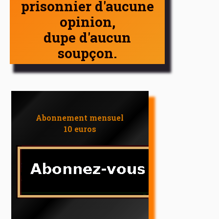
prisonnier d'aucune
opinion,
dupe d'aucun
soupçon.
Abonnement mensuel
10 euros