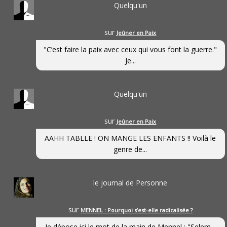
Quelqu'un
sur
Jeûner en Paix
"C’est faire la paix avec ceux qui vous font la guerre."
Je...
Quelqu'un
sur
Jeûner en Paix
AAHH TABLLE ! ON MANGE LES ENFANTS !! Voilà le
genre de...
le journal de Personne
sur
MENNEL : Pourquoi s’est-elle radicalisée ?
Je dépose ici le mot de la main de Mennel : "Selem...