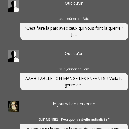
Quelqu'un
sur
Jeûner en Paix
"C’est faire la paix avec ceux qui vous font la guerre."
Je...
Quelqu'un
sur
Jeûner en Paix
AAHH TABLLE ! ON MANGE LES ENFANTS !! Voilà le
genre de...
le journal de Personne
sur
MENNEL : Pourquoi s’est-elle radicalisée ?
Je dépose ici le mot de la main de Mennel : "Selem...