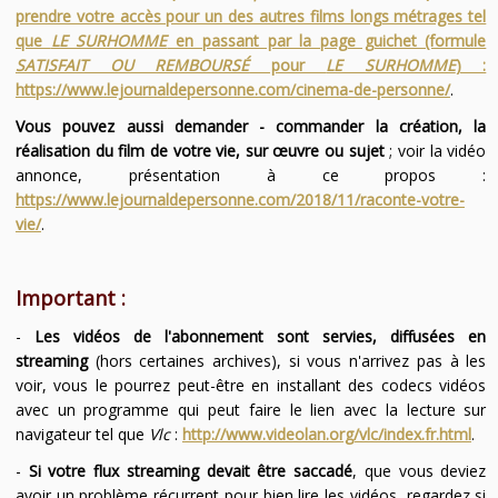
prendre votre accès pour un des autres films longs métrages tel
que
LE SURHOMME
en passant par la page guichet (formule
SATISFAIT OU REMBOURSÉ
pour
LE SURHOMME
) :
https://www.lejournaldepersonne.com/cinema-de-personne/
.
Vous pouvez aussi demander - commander la création, la
réalisation du film de votre vie, sur œuvre ou sujet
; voir la vidéo
annonce, présentation à ce propos :
https://www.lejournaldepersonne.com/2018/11/raconte-votre-
vie/
.
Important :
-
Les vidéos de l'abonnement sont servies, diffusées en
streaming
(hors certaines archives), si vous n'arrivez pas à les
voir, vous le pourrez peut-être en installant des codecs vidéos
avec un programme qui peut faire le lien avec la lecture sur
navigateur tel que
Vlc
:
http://www.videolan.org/vlc/index.fr.html
.
-
Si votre flux streaming devait être saccadé
, que vous deviez
avoir un problème récurrent pour bien lire les vidéos, regardez si