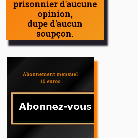
prisonnier d'aucune
opinion,
dupe d'aucun
soupçon.
Abonnement mensuel
10 euros