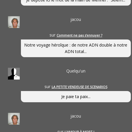
jacou
sur
Comment ne pas s’ennuyer ?
Notre voyage héroîque : de notre ADN double à notre
ADN total...
Quelqu'un
sur
LA PETITE VENDEUSE DE SCENARIOS
Je paie ta paix...
jacou
sur
L’AMOUR À MORT !