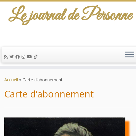
Le journal de Personne
De l'info-scénario pour traiter une question
d'actualité…
Passer
au
Accueil
»
Carte d’abonnement
contenu
Carte d’abonnement