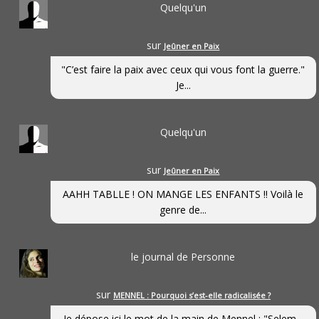
Quelqu'un
sur
Jeûner en Paix
"C’est faire la paix avec ceux qui vous font la guerre."
Je...
Quelqu'un
sur
Jeûner en Paix
AAHH TABLLE ! ON MANGE LES ENFANTS !! Voilà le
genre de...
le journal de Personne
sur
MENNEL : Pourquoi s’est-elle radicalisée ?
Je dépose ici le mot de la main de Mennel : "Selem...