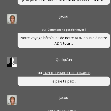
jacou
sur
Comment ne pas s’ennuyer ?
Notre voyage héroîque : de notre ADN double à notre
ADN total...
Quelqu'un
sur
LA PETITE VENDEUSE DE SCENARIOS
Je paie ta paix...
jacou
sur
L’AMOUR À MORT !