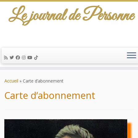
Le journal de Personne
De l'info-scénario pour traiter une question
d'actualité…
Passer
au
Accueil
»
Carte d’abonnement
contenu
Carte d’abonnement