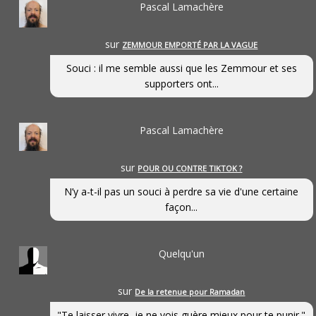
Pascal Lamachère
sur
ZEMMOUR EMPORTÉ PAR LA VAGUE
Souci : il me semble aussi que les Zemmour et ses
supporters ont...
Pascal Lamachère
sur
POUR OU CONTRE TIKTOK ?
N’y a-t-il pas un souci à perdre sa vie d'une certaine
façon...
Quelqu'un
sur
De la retenue pour Ramadan
"Te laisser vivre, je ne vois guère mieux pour te punir."