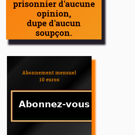
prisonnier d'aucune
opinion,
dupe d'aucun
soupçon.
Abonnement mensuel
10 euros