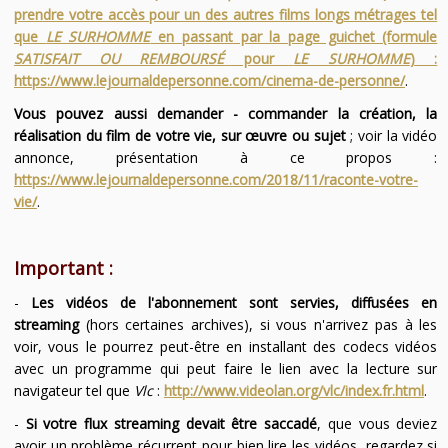
prendre votre accès pour un des autres films longs métrages tel
que
LE SURHOMME
en passant par la page guichet (formule
SATISFAIT OU REMBOURSÉ
pour
LE SURHOMME
) :
https://www.lejournaldepersonne.com/cinema-de-personne/
.
Vous pouvez aussi demander - commander la création, la
réalisation du film de votre vie, sur œuvre ou sujet
; voir la vidéo
annonce, présentation à ce propos :
https://www.lejournaldepersonne.com/2018/11/raconte-votre-
vie/
.
Important :
-
Les vidéos de l'abonnement sont servies, diffusées en
streaming
(hors certaines archives), si vous n'arrivez pas à les
voir, vous le pourrez peut-être en installant des codecs vidéos
avec un programme qui peut faire le lien avec la lecture sur
navigateur tel que
Vlc
:
http://www.videolan.org/vlc/index.fr.html
.
-
Si votre flux streaming devait être saccadé
, que vous deviez
avoir un problème récurrent pour bien lire les vidéos, regardez si