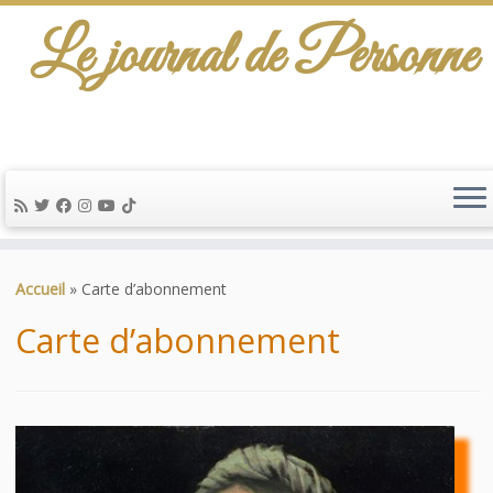
Le journal de Personne
De l'info-scénario pour traiter une question
d'actualité…
Passer
au
Accueil
»
Carte d’abonnement
contenu
Carte d’abonnement