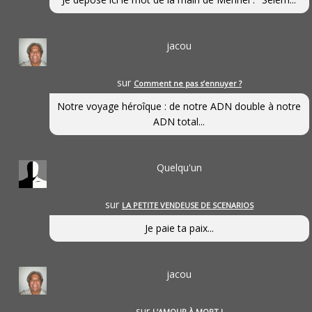
jacou
sur
Comment ne pas s’ennuyer ?
Notre voyage héroîque : de notre ADN double à notre
ADN total...
Quelqu'un
sur
LA PETITE VENDEUSE DE SCENARIOS
Je paie ta paix...
jacou
sur
L’AMOUR À MORT !