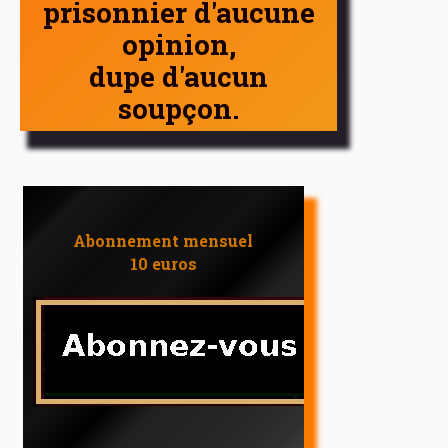
prisonnier d'aucune
opinion,
dupe d'aucun
soupçon.
Abonnement mensuel
10 euros