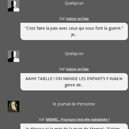
Quelqu'un
sur
Jeûner en Paix
"C’est faire la paix avec ceux qui vous font la guerre."
Je...
Quelqu'un
sur
Jeûner en Paix
AAHH TABLLE ! ON MANGE LES ENFANTS !! Voilà le
genre de...
le journal de Personne
sur
MENNEL : Pourquoi s’est-elle radicalisée ?
Je dépose ici le mot de la main de Mennel : "Selem...