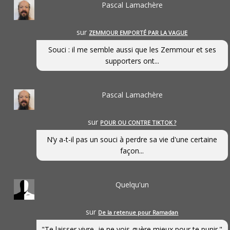
Pascal Lamachère
sur
ZEMMOUR EMPORTÉ PAR LA VAGUE
Souci : il me semble aussi que les Zemmour et ses
supporters ont...
Pascal Lamachère
sur
POUR OU CONTRE TIKTOK ?
N’y a-t-il pas un souci à perdre sa vie d'une certaine
façon...
Quelqu'un
sur
De la retenue pour Ramadan
"Te laisser vivre, je ne vois guère mieux pour te punir."