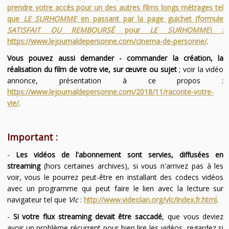
prendre votre accès pour un des autres films longs métrages tel
que
LE SURHOMME
en passant par la page guichet (formule
SATISFAIT OU REMBOURSÉ
pour
LE SURHOMME
) :
https://www.lejournaldepersonne.com/cinema-de-personne/
.
Vous pouvez aussi demander - commander la création, la
réalisation du film de votre vie, sur œuvre ou sujet
; voir la vidéo
annonce, présentation à ce propos :
https://www.lejournaldepersonne.com/2018/11/raconte-votre-
vie/
.
Important :
-
Les vidéos de l'abonnement sont servies, diffusées en
streaming
(hors certaines archives), si vous n'arrivez pas à les
voir, vous le pourrez peut-être en installant des codecs vidéos
avec un programme qui peut faire le lien avec la lecture sur
navigateur tel que
Vlc
:
http://www.videolan.org/vlc/index.fr.html
.
-
Si votre flux streaming devait être saccadé
, que vous deviez
avoir un problème récurrent pour bien lire les vidéos, regardez si