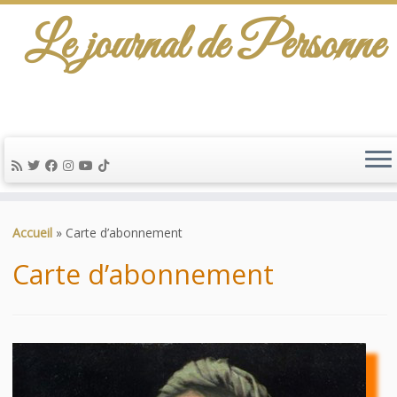
Le journal de Personne
De l'info-scénario pour traiter une question
d'actualité…
Passer
au
Accueil
»
Carte d’abonnement
contenu
Carte d’abonnement