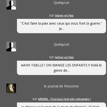
Quelqu'un
sur
Jeûner en Paix
"C’est faire la paix avec ceux qui vous font la guerre."
Je...
Quelqu'un
sur
Jeûner en Paix
AAHH TABLLE ! ON MANGE LES ENFANTS !! Voilà le
genre de...
le journal de Personne
sur
MENNEL : Pourquoi s’est-elle radicalisée ?
Je dépose ici le mot de la main de Mennel : "Selem...