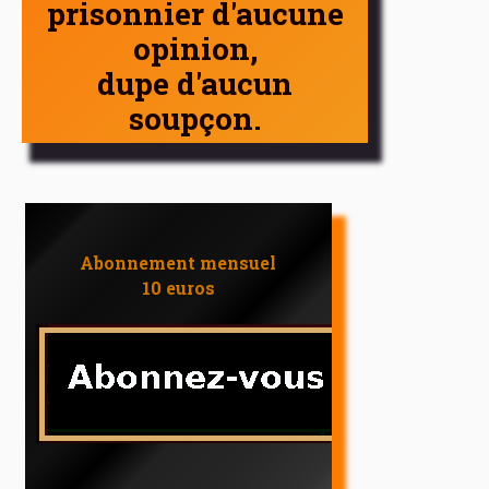
prisonnier d'aucune
opinion,
dupe d'aucun
soupçon.
Abonnement mensuel
10 euros