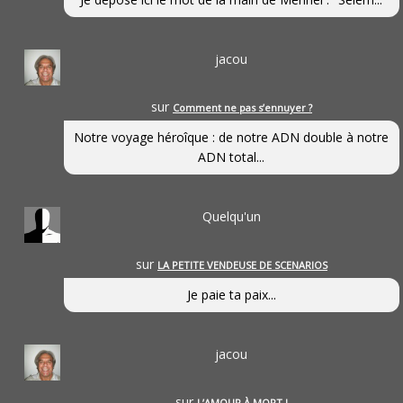
jacou
sur
Comment ne pas s’ennuyer ?
Notre voyage héroîque : de notre ADN double à notre
ADN total...
Quelqu'un
sur
LA PETITE VENDEUSE DE SCENARIOS
Je paie ta paix...
jacou
sur
L’AMOUR À MORT !