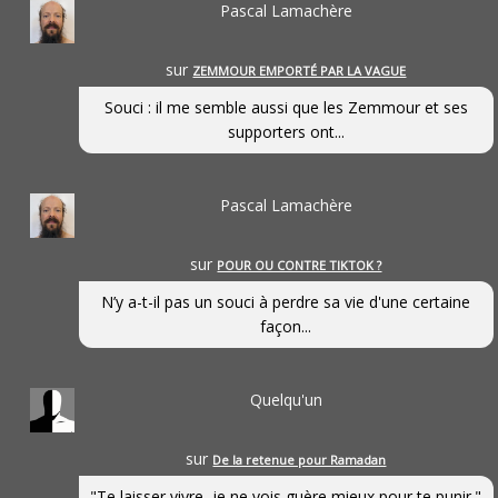
Pascal Lamachère
sur
ZEMMOUR EMPORTÉ PAR LA VAGUE
Souci : il me semble aussi que les Zemmour et ses
supporters ont...
Pascal Lamachère
sur
POUR OU CONTRE TIKTOK ?
N’y a-t-il pas un souci à perdre sa vie d'une certaine
façon...
Quelqu'un
sur
De la retenue pour Ramadan
"Te laisser vivre, je ne vois guère mieux pour te punir."