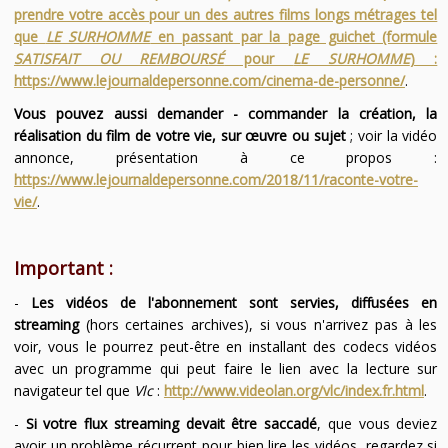
prendre votre accès pour un des autres films longs métrages tel
que
LE SURHOMME
en passant par la page guichet (formule
SATISFAIT OU REMBOURSÉ
pour
LE SURHOMME
) :
https://www.lejournaldepersonne.com/cinema-de-personne/
.
Vous pouvez aussi demander - commander la création, la
réalisation du film de votre vie, sur œuvre ou sujet
; voir la vidéo
annonce, présentation à ce propos :
https://www.lejournaldepersonne.com/2018/11/raconte-votre-
vie/
.
Important :
-
Les vidéos de l'abonnement sont servies, diffusées en
streaming
(hors certaines archives), si vous n'arrivez pas à les
voir, vous le pourrez peut-être en installant des codecs vidéos
avec un programme qui peut faire le lien avec la lecture sur
navigateur tel que
Vlc
:
http://www.videolan.org/vlc/index.fr.html
.
-
Si votre flux streaming devait être saccadé
, que vous deviez
avoir un problème récurrent pour bien lire les vidéos, regardez si