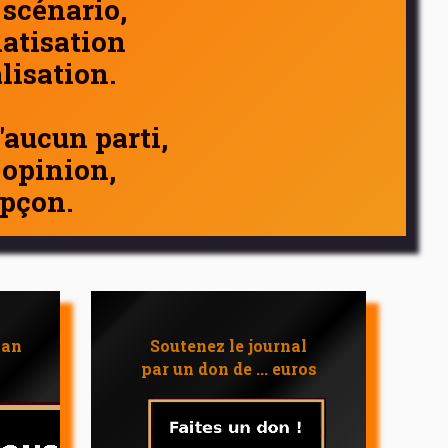
 scénario,
atisation
alisation.
d'aucun parti,
 opinion,
pçon.
 an
Soutenez le journal
par un don de ... euros