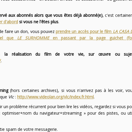
servé aux abonnés alors que vous êtes déjà abonné(e)
, c'est certai
r d'abord
si vous ne l'êtes plus
.
 de faire un don, vous pouvez
prendre un accès pour le film
LA CASA 
 tel que
LE SURHOMME
en passant par la page guichet (f
 la réalisation du film de votre vie, sur œuvre ou suje
/
.
ming
(hors certaines archives), si vous n'arrivez pas à les voir, v
l que
Vlc
:
http://www.videolan.org/vlc/index.fr.html
.
ir un problème récurrent pour bien lire les vidéos, regardez si vous po
optimiser+nom du navigateur+streaming » pour des pistes, ou uti
partie spam de votre messagerie.