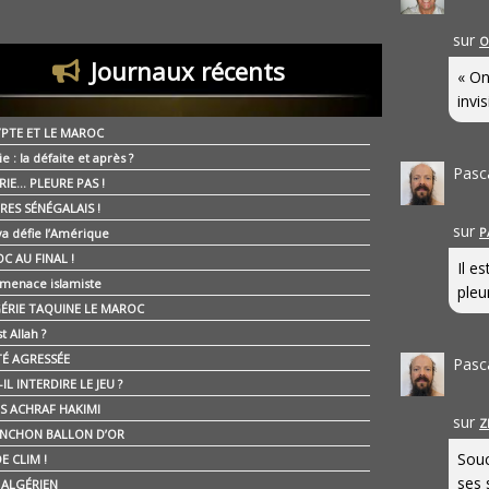
sur
O
Journaux récents
« On
invis
YPTE ET LE MAROC
ie : la défaite et après ?
Pasc
RIE… PLEURE PAS !
RES SÉNÉGALAIS !
sur
P
ya défie l’Amérique
C AU FINAL !
Il e
 menace islamiste
pleur
GÉRIE TAQUINE LE MAROC
t Allah ?
ÉTÉ AGRESSÉE
Pasc
IL INTERDIRE LE JEU ?
IS ACHRAF HAKIMI
sur
Z
NCHON BALLON D’OR
Souc
E CLIM !
ses 
É ALGÉRIEN