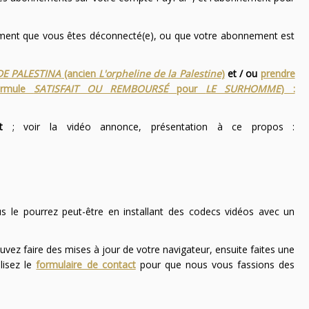
nement que vous êtes déconnecté(e), ou que votre abonnement est
DE PALESTINA
(ancien
L'orpheline de la Palestine
)
et / ou
prendre
ormule
SATISFAIT OU REMBOURSÉ
pour
LE SURHOMME
) :
t
; voir la vidéo annonce, présentation à ce propos :
ous le pourrez peut-être en installant des codecs vidéos avec un
uvez faire des mises à jour de votre navigateur, ensuite faites une
lisez le
formulaire de contact
pour que nous vous fassions des