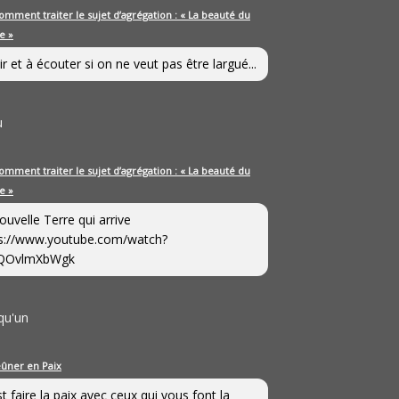
omment traiter le sujet d’agrégation : « La beauté du
e »
ir et à écouter si on ne veut pas être largué...
u
omment traiter le sujet d’agrégation : « La beauté du
e »
ouvelle Terre qui arrive
s://www.youtube.com/watch?
QOvlmXbWgk
qu'un
eûner en Paix
st faire la paix avec ceux qui vous font la