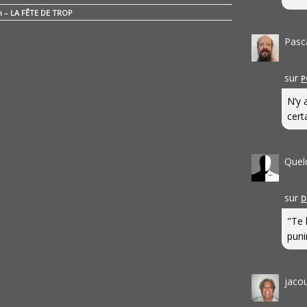
n – LA FÊTE DE TROP
Pasc
sur
P
N’y 
cert
Quel
sur
D
"Te 
punir
jaco