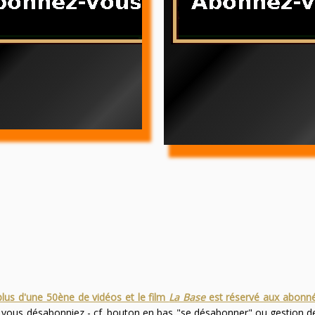
plus d'une 50ène de vidéos et le film
La Base
est réservé aux abonn
s vous désabonniez - cf. bouton en bas "se désabonner" ou gestion 