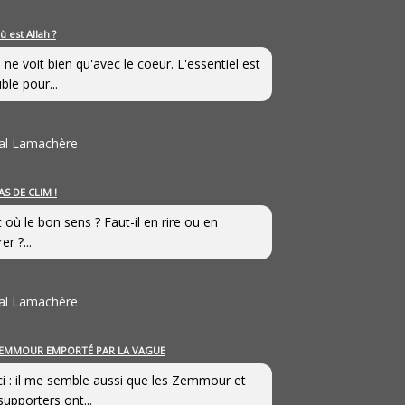
ù est Allah ?
 ne voit bien qu'avec le coeur. L'essentiel est
ible pour...
al Lamachère
AS DE CLIM !
st où le bon sens ? Faut-il en rire ou en
er ?...
al Lamachère
EMMOUR EMPORTÉ PAR LA VAGUE
i : il me semble aussi que les Zemmour et
supporters ont...