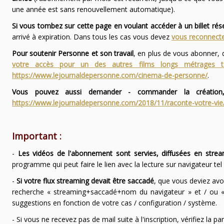
une année est sans renouvellement automatique).
Si vous tombez sur cette page en voulant accéder à un billet ré
arrivé à expiration. Dans tous les cas vous devez
vous reconnecte
Pour soutenir Personne et son travail
, en plus de vous abonner,
votre accès pour un des autres films longs métrages
https://www.lejournaldepersonne.com/cinema-de-personne/
.
Vous pouvez aussi demander - commander la création,
https://www.lejournaldepersonne.com/2018/11/raconte-votre-vie
Important :
-
Les vidéos de l'abonnement sont servies, diffusées en strea
programme qui peut faire le lien avec la lecture sur navigateur te
-
Si votre flux streaming devait être saccadé
, que vous deviez avo
recherche « streaming+saccadé+nom du navigateur » et / ou « 
suggestions en fonction de votre cas / configuration / système.
- Si vous ne recevez pas de mail suite à l'inscription, vérifiez la 