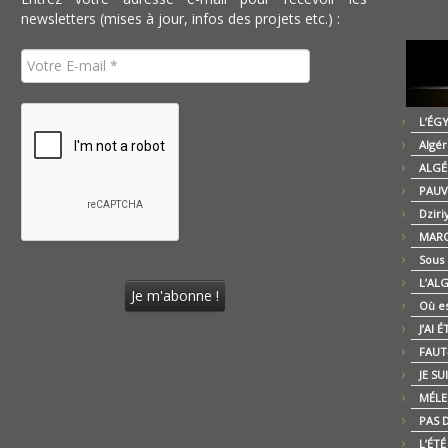
newsletters (mises à jour, infos des projets etc.) :
L’ÉG
Algér
ALGÉ
PAUV
Dziri
MARO
Sous
L’AL
Où es
J’AI 
FAUT-
JE SU
MÉLE
PAS D
L’ÉT