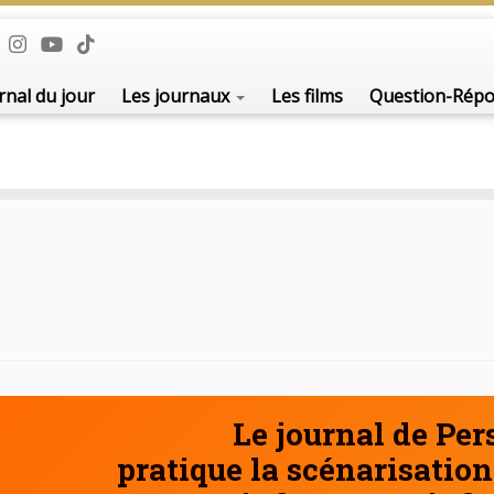
De l'i
rnal du jour
Les journaux
Les films
Question-Rép
Le journal de Pe
pratique la scénarisation 