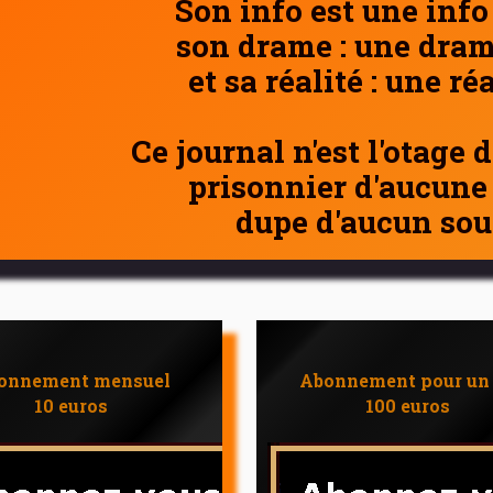
Son info est une info
son drame : une dram
et sa réalité : une ré
Ce journal n'est l'otage 
prisonnier d'aucune
dupe d'aucun sou
onnement mensuel
Abonnement pour un
10 euros
100 euros