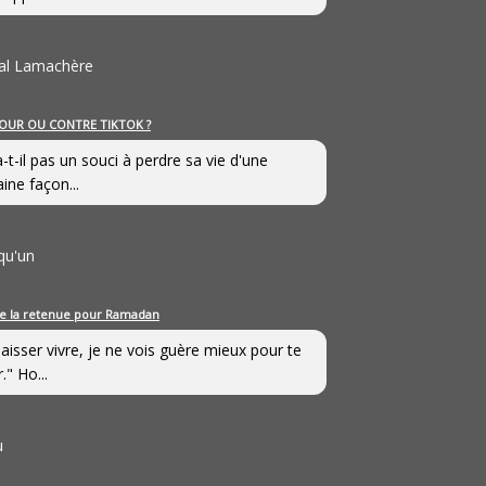
al Lamachère
OUR OU CONTRE TIKTOK ?
a-t-il pas un souci à perdre sa vie d'une
aine façon...
qu'un
e la retenue pour Ramadan
laisser vivre, je ne vois guère mieux pour te
." Ho...
u