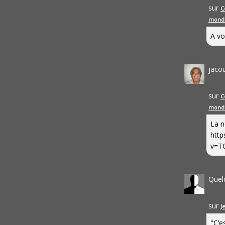
sur
C
mond
A vo
jaco
sur
C
mond
La n
http
v=T
Quel
sur
J
"C’e