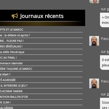
sur
O
Journaux récents
« On
invis
YPTE ET LE MAROC
ie : la défaite et après ?
Pasc
RIE… PLEURE PAS !
RES SÉNÉGALAIS !
sur
P
ya défie l’Amérique
C AU FINAL !
Il e
 menace islamiste
pleur
GÉRIE TAQUINE LE MAROC
t Allah ?
ÉTÉ AGRESSÉE
Pasc
IL INTERDIRE LE JEU ?
IS ACHRAF HAKIMI
sur
Z
NCHON BALLON D’OR
Souc
E CLIM !
ses 
É ALGÉRIEN