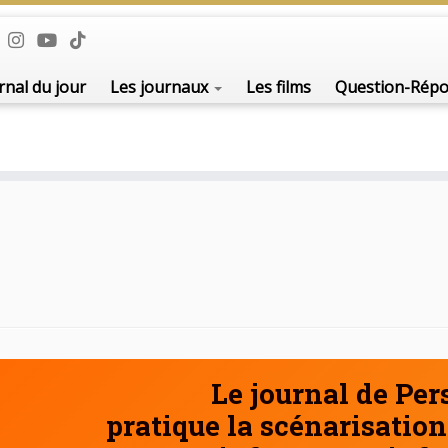
De l'i
rnal du jour
Les journaux
Les films
Question-Rép
Le journal de Pe
pratique la scénarisation 