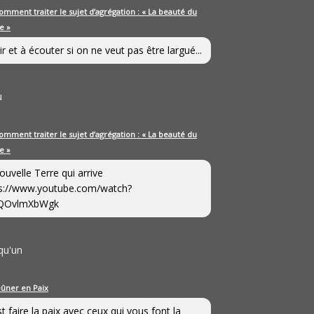
omment traiter le sujet d’agrégation : « La beauté du
e »
ir et à écouter si on ne veut pas être largué...
u
omment traiter le sujet d’agrégation : « La beauté du
e »
ouvelle Terre qui arrive
s://www.youtube.com/watch?
QOvlmXbWgk
qu'un
eûner en Paix
st faire la paix avec ceux qui vous font la