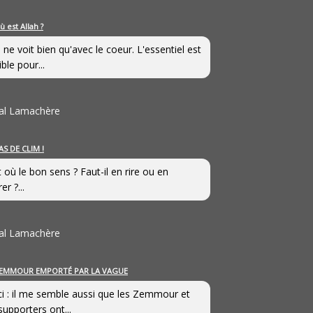
ù est Allah ?
 ne voit bien qu'avec le coeur. L'essentiel est
ible pour...
al Lamachère
AS DE CLIM !
st où le bon sens ? Faut-il en rire ou en
er ?...
al Lamachère
EMMOUR EMPORTÉ PAR LA VAGUE
i : il me semble aussi que les Zemmour et
supporters ont...