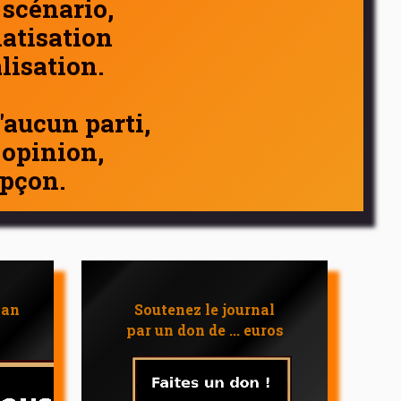
 scénario,
atisation
alisation.
d'aucun parti,
 opinion,
pçon.
 an
Soutenez le journal
par un don de ... euros