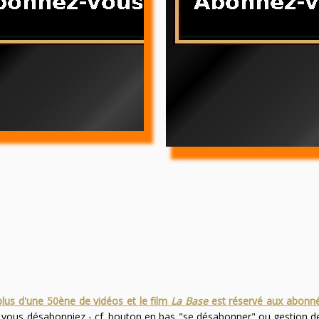
plus d'une 50ène de vidéos et le film
La Base
est réservé aux abonn
s vous désabonniez - cf. bouton en bas "se désabonner" ou gestion 