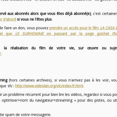
servé aux abonnés alors que vous êtes déjà abonné(e)
, c'est certai
r d'abord
si vous ne l'êtes plus
.
 de faire un don, vous pouvez
prendre un accès pour le film
LA CASA 
 tel que
LE SURHOMME
en passant par la page guichet (f
 la réalisation du film de votre vie, sur œuvre ou suje
/
.
ming
(hors certaines archives), si vous n'arrivez pas à les voir, v
l que
Vlc
:
http://www.videolan.org/vlc/index.fr.html
.
ir un problème récurrent pour bien lire les vidéos, regardez si vous po
optimiser+nom du navigateur+streaming » pour des pistes, ou uti
partie spam de votre messagerie.