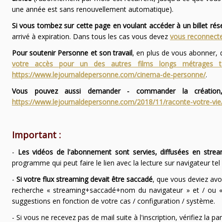
une année est sans renouvellement automatique).
Si vous tombez sur cette page en voulant accéder à un billet ré
arrivé à expiration. Dans tous les cas vous devez
vous reconnecte
Pour soutenir Personne et son travail
, en plus de vous abonner,
votre accès pour un des autres films longs métrages
https://www.lejournaldepersonne.com/cinema-de-personne/
.
Vous pouvez aussi demander - commander la création,
https://www.lejournaldepersonne.com/2018/11/raconte-votre-vie
Important :
-
Les vidéos de l'abonnement sont servies, diffusées en strea
programme qui peut faire le lien avec la lecture sur navigateur te
-
Si votre flux streaming devait être saccadé
, que vous deviez avo
recherche « streaming+saccadé+nom du navigateur » et / ou « 
suggestions en fonction de votre cas / configuration / système.
- Si vous ne recevez pas de mail suite à l'inscription, vérifiez la 