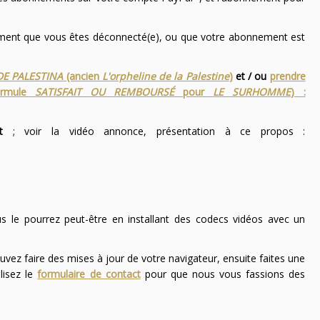
nement que vous êtes déconnecté(e), ou que votre abonnement est
DE PALESTINA
(ancien
L'orpheline de la Palestine
)
et / ou
prendre
ormule
SATISFAIT OU REMBOURSÉ
pour
LE SURHOMME
) :
t
; voir la vidéo annonce, présentation à ce propos :
ous le pourrez peut-être en installant des codecs vidéos avec un
uvez faire des mises à jour de votre navigateur, ensuite faites une
lisez le
formulaire de contact
pour que nous vous fassions des