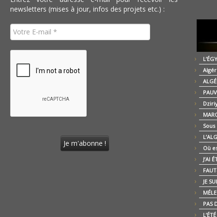
newsletters (mises à jour, infos des projets etc.) :
L’ÉG
Algér
ALGÉ
PAUV
Dziri
MARO
Sous
L’AL
Où es
J’AI 
FAUT-
JE SU
MÉLE
PAS D
L’ÉT