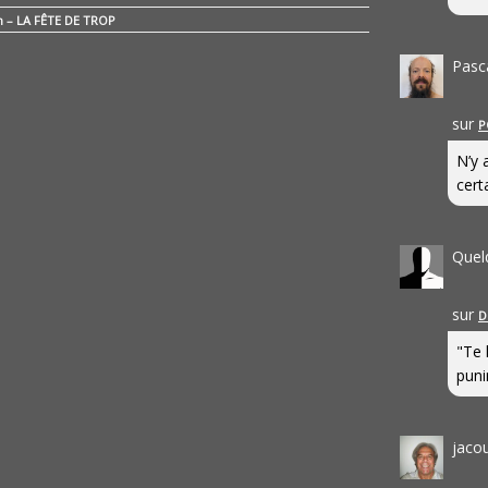
n – LA FÊTE DE TROP
Pasc
sur
P
N’y 
cert
Quel
sur
D
"Te 
punir
jaco