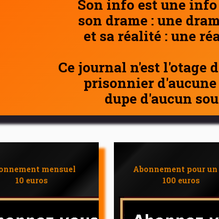
Son info est une info
son drame : une dram
et sa réalité : une ré
Ce journal n'est l'otage 
prisonnier d'aucune
dupe d'aucun sou
onnement mensuel
Abonnement pour un
10 euros
100 euros