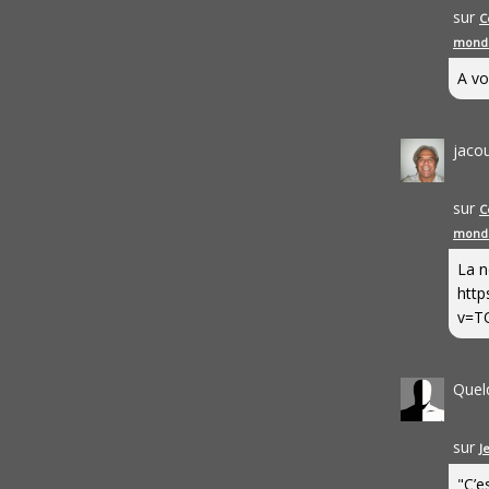
sur
C
mond
A vo
jaco
sur
C
mond
La n
http
v=T
Quel
sur
J
"C’e