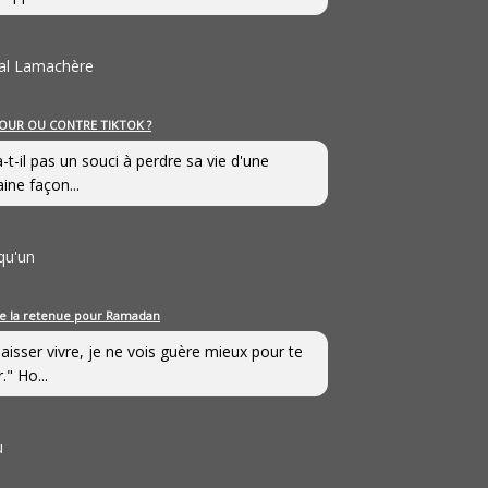
al Lamachère
OUR OU CONTRE TIKTOK ?
a-t-il pas un souci à perdre sa vie d'une
aine façon...
qu'un
e la retenue pour Ramadan
laisser vivre, je ne vois guère mieux pour te
." Ho...
u