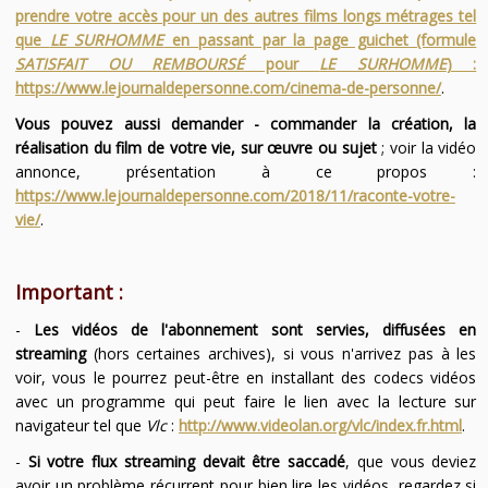
prendre votre accès pour un des autres films longs métrages tel
que
LE SURHOMME
en passant par la page guichet (formule
SATISFAIT OU REMBOURSÉ
pour
LE SURHOMME
) :
https://www.lejournaldepersonne.com/cinema-de-personne/
.
Vous pouvez aussi demander - commander la création, la
réalisation du film de votre vie, sur œuvre ou sujet
; voir la vidéo
annonce, présentation à ce propos :
https://www.lejournaldepersonne.com/2018/11/raconte-votre-
vie/
.
Important :
-
Les vidéos de l'abonnement sont servies, diffusées en
streaming
(hors certaines archives), si vous n'arrivez pas à les
voir, vous le pourrez peut-être en installant des codecs vidéos
avec un programme qui peut faire le lien avec la lecture sur
navigateur tel que
Vlc
:
http://www.videolan.org/vlc/index.fr.html
.
-
Si votre flux streaming devait être saccadé
, que vous deviez
avoir un problème récurrent pour bien lire les vidéos, regardez si