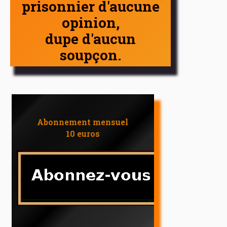
prisonnier d'aucune
opinion,
dupe d'aucun
soupçon.
Abonnement mensuel
10 euros