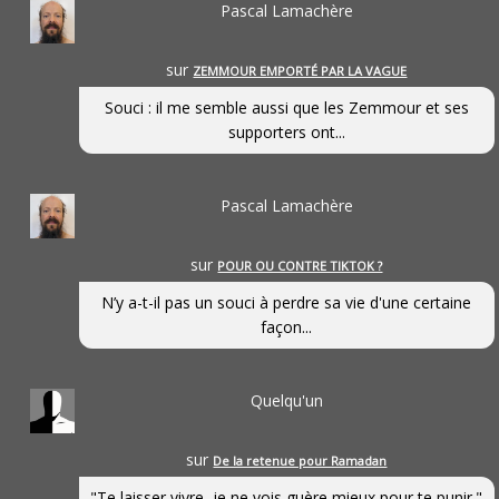
Pascal Lamachère
sur
ZEMMOUR EMPORTÉ PAR LA VAGUE
Souci : il me semble aussi que les Zemmour et ses
supporters ont...
Pascal Lamachère
sur
POUR OU CONTRE TIKTOK ?
N’y a-t-il pas un souci à perdre sa vie d'une certaine
façon...
Quelqu'un
sur
De la retenue pour Ramadan
"Te laisser vivre, je ne vois guère mieux pour te punir."