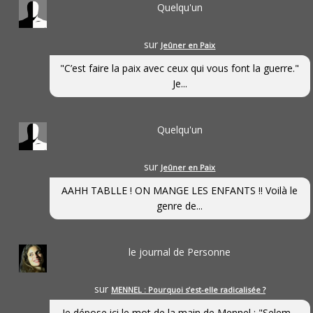
Quelqu'un
sur
Jeûner en Paix
"C’est faire la paix avec ceux qui vous font la guerre."
Je...
Quelqu'un
sur
Jeûner en Paix
AAHH TABLLE ! ON MANGE LES ENFANTS !! Voilà le
genre de...
le journal de Personne
sur
MENNEL : Pourquoi s’est-elle radicalisée ?
Je dépose ici le mot de la main de Mennel : "Selem...