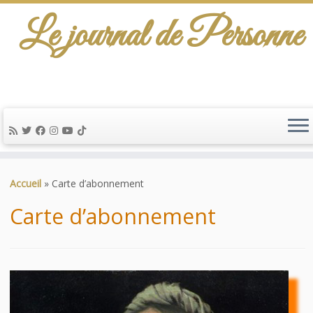
Le journal de Personne
De l'info-scénario pour traiter une question
d'actualité…
Passer
au
Accueil
»
Carte d’abonnement
contenu
Carte d’abonnement