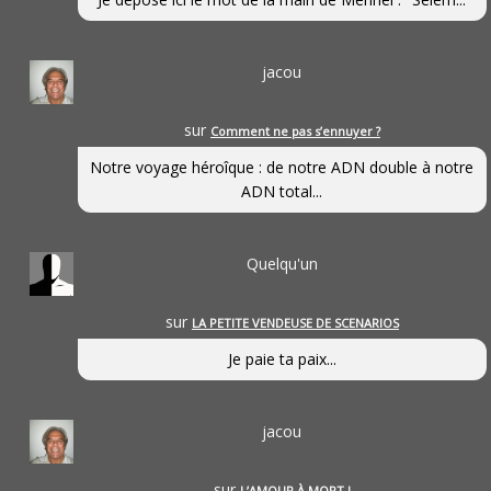
jacou
sur
Comment ne pas s’ennuyer ?
Notre voyage héroîque : de notre ADN double à notre
ADN total...
Quelqu'un
sur
LA PETITE VENDEUSE DE SCENARIOS
Je paie ta paix...
jacou
sur
L’AMOUR À MORT !