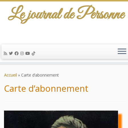
Le journal de Personne
De l'info-scénario pour traiter une question
d'actualité…
Passer
au
Accueil
»
Carte d’abonnement
contenu
Carte d’abonnement