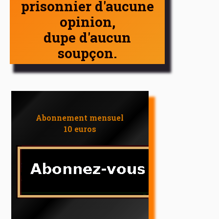
prisonnier d'aucune
opinion,
dupe d'aucun
soupçon.
Abonnement mensuel
10 euros