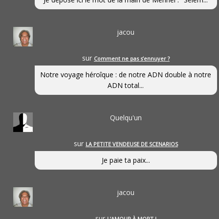
jacou
sur
Comment ne pas s’ennuyer ?
Notre voyage héroîque : de notre ADN double à notre
ADN total...
Quelqu'un
sur
LA PETITE VENDEUSE DE SCENARIOS
Je paie ta paix...
jacou
sur
L’AMOUR À MORT !