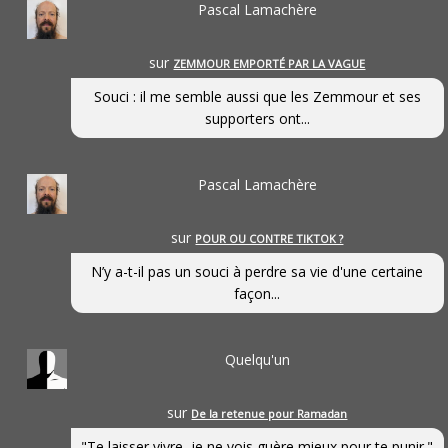
Pascal Lamachère
sur
ZEMMOUR EMPORTÉ PAR LA VAGUE
Souci : il me semble aussi que les Zemmour et ses
supporters ont...
Pascal Lamachère
sur
POUR OU CONTRE TIKTOK ?
N’y a-t-il pas un souci à perdre sa vie d'une certaine
façon...
Quelqu'un
sur
De la retenue pour Ramadan
"Te laisser vivre, je ne vois guère mieux pour te punir."