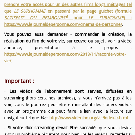
prendre votre accès pour un des autres films longs métrages tel
que
LE SURHOMME
en passant par la page guichet (formule
SATISFAIT OU REMBOURSÉ
pour
LE SURHOMME
) :
https://www.lejournaldepersonne.com/cinema-de-personne/
.
Vous pouvez aussi demander - commander la création, la
réalisation du film de votre vie, sur œuvre ou sujet
; voir la vidéo
annonce, présentation à ce propos :
https://www.lejournaldepersonne.com/2018/11/raconte-votre-
vie/
.
Important :
-
Les vidéos de l'abonnement sont servies, diffusées en
streaming
(hors certaines archives), si vous n'arrivez pas à les
voir, vous le pourrez peut-être en installant des codecs vidéos
avec un programme qui peut faire le lien avec la lecture sur
navigateur tel que
Vlc
:
http://www.videolan.org/vlc/index.fr.html
.
-
Si votre flux streaming devait être saccadé
, que vous deviez
avoir un problème récurrent pour bien lire les vidéos, regardez si