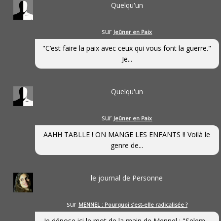
Quelqu'un
sur
Jeûner en Paix
"C’est faire la paix avec ceux qui vous font la guerre."
Je...
Quelqu'un
sur
Jeûner en Paix
AAHH TABLLE ! ON MANGE LES ENFANTS !! Voilà le
genre de...
le journal de Personne
sur
MENNEL : Pourquoi s’est-elle radicalisée ?
Je dépose ici le mot de la main de Mennel : "Selem...