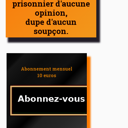
prisonnier d'aucune
opinion,
dupe d'aucun
soupçon.
Abonnement mensuel
10 euros