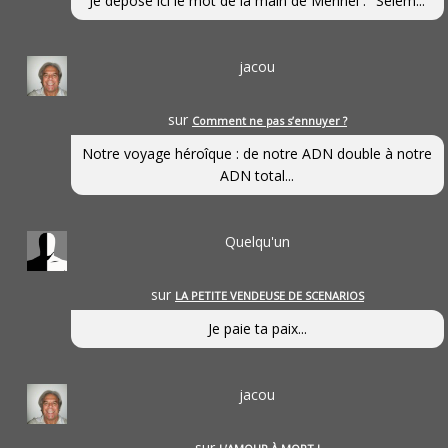
Je dépose ici le mot de la main de Mennel : "Selem...
jacou
sur
Comment ne pas s’ennuyer ?
Notre voyage héroîque : de notre ADN double à notre
ADN total...
Quelqu'un
sur
LA PETITE VENDEUSE DE SCENARIOS
Je paie ta paix...
jacou
sur