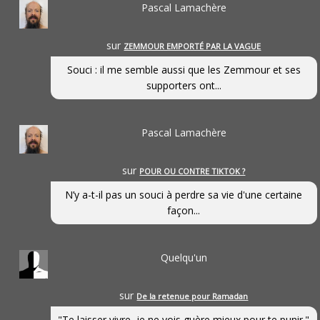
Pascal Lamachère
sur
ZEMMOUR EMPORTÉ PAR LA VAGUE
Souci : il me semble aussi que les Zemmour et ses
supporters ont...
Pascal Lamachère
sur
POUR OU CONTRE TIKTOK ?
N’y a-t-il pas un souci à perdre sa vie d'une certaine
façon...
Quelqu'un
sur
De la retenue pour Ramadan
"Te laisser vivre, je ne vois guère mieux pour te punir."