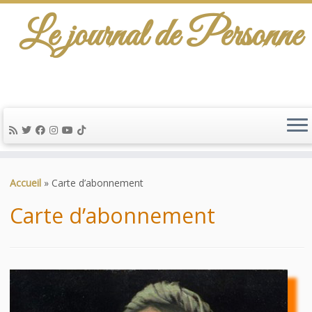
Le journal de Personne
De l'info-scénario pour traiter une question
d'actualité…
Passer
au
Accueil
»
Carte d’abonnement
contenu
Carte d’abonnement