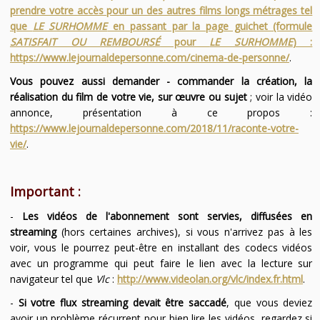
prendre votre accès pour un des autres films longs métrages tel
que
LE SURHOMME
en passant par la page guichet (formule
SATISFAIT OU REMBOURSÉ
pour
LE SURHOMME
) :
https://www.lejournaldepersonne.com/cinema-de-personne/
.
Vous pouvez aussi demander - commander la création, la
réalisation du film de votre vie, sur œuvre ou sujet
; voir la vidéo
annonce, présentation à ce propos :
https://www.lejournaldepersonne.com/2018/11/raconte-votre-
vie/
.
Important :
-
Les vidéos de l'abonnement sont servies, diffusées en
streaming
(hors certaines archives), si vous n'arrivez pas à les
voir, vous le pourrez peut-être en installant des codecs vidéos
avec un programme qui peut faire le lien avec la lecture sur
navigateur tel que
Vlc
:
http://www.videolan.org/vlc/index.fr.html
.
-
Si votre flux streaming devait être saccadé
, que vous deviez
avoir un problème récurrent pour bien lire les vidéos, regardez si