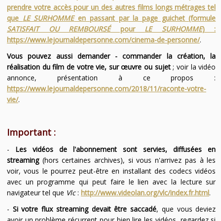
prendre votre accès pour un des autres films longs métrages tel
que
LE SURHOMME
en passant par la page guichet (formule
SATISFAIT OU REMBOURSÉ
pour
LE SURHOMME
) :
https://www.lejournaldepersonne.com/cinema-de-personne/
.
Vous pouvez aussi demander - commander la création, la
réalisation du film de votre vie, sur œuvre ou sujet
; voir la vidéo
annonce, présentation à ce propos :
https://www.lejournaldepersonne.com/2018/11/raconte-votre-
vie/
.
Important :
-
Les vidéos de l'abonnement sont servies, diffusées en
streaming
(hors certaines archives), si vous n'arrivez pas à les
voir, vous le pourrez peut-être en installant des codecs vidéos
avec un programme qui peut faire le lien avec la lecture sur
navigateur tel que
Vlc
:
http://www.videolan.org/vlc/index.fr.html
.
-
Si votre flux streaming devait être saccadé
, que vous deviez
avoir un problème récurrent pour bien lire les vidéos, regardez si