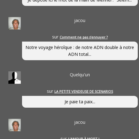
jacou
sur
Comment ne pas s’ennuyer ?
Notre voyage héroîque : de notre ADN double à notre
ADN total...
Quelqu'un
sur
LA PETITE VENDEUSE DE SCENARIOS
Je paie ta paix...
jacou
sur
L’AMOUR À MORT !