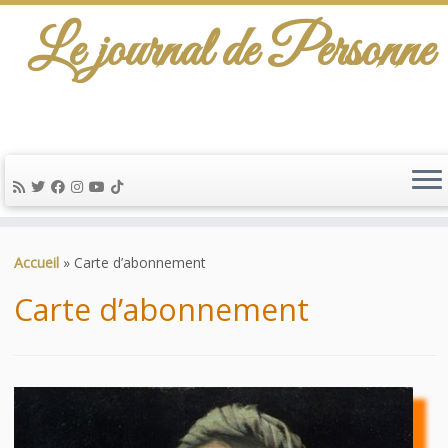
Le journal de Personne
De l'info-scénario pour traiter une question
d'actualité…
Passer
au
Accueil
»
Carte d’abonnement
contenu
Carte d’abonnement