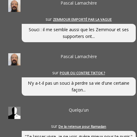
Pascal Lamachère
sur
ZEMMOUR EMPORTÉ PAR LA VAGUE
Souci : il me semble aussi que les Zemmour et ses
supporters ont...
Pascal Lamachère
sur
POUR OU CONTRE TIKTOK ?
N’y a-t-il pas un souci à perdre sa vie d'une certaine
façon...
Quelqu'un
sur
De la retenue pour Ramadan
"Te laisser vivre, je ne vois guère mieux pour te punir."