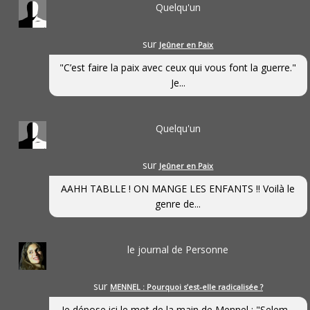
Quelqu'un
sur
Jeûner en Paix
"C’est faire la paix avec ceux qui vous font la guerre."
Je...
Quelqu'un
sur
Jeûner en Paix
AAHH TABLLE ! ON MANGE LES ENFANTS !! Voilà le
genre de...
le journal de Personne
sur
MENNEL : Pourquoi s’est-elle radicalisée ?
Je dépose ici le mot de la main de Mennel : "Selem...