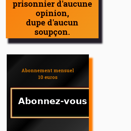
prisonnier d'aucune
opinion,
dupe d'aucun
soupçon.
Abonnement mensuel
10 euros