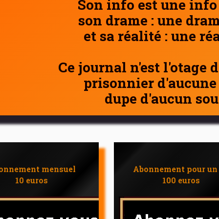
Son info est une info
son drame : une dram
et sa réalité : une ré
Ce journal n'est l'otage 
prisonnier d'aucune
dupe d'aucun sou
onnement mensuel
Abonnement pour un
10 euros
100 euros