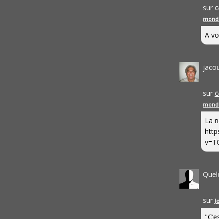
sur
C
mond
A vo
jaco
sur
C
mond
La n
http
v=T
Quel
sur
J
"C’e