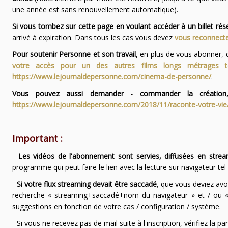
une année est sans renouvellement automatique).
Si vous tombez sur cette page en voulant accéder à un billet ré
arrivé à expiration. Dans tous les cas vous devez
vous reconnecte
Pour soutenir Personne et son travail
, en plus de vous abonner,
votre accès pour un des autres films longs métrages
https://www.lejournaldepersonne.com/cinema-de-personne/
.
Vous pouvez aussi demander - commander la création,
https://www.lejournaldepersonne.com/2018/11/raconte-votre-vie
Important :
-
Les vidéos de l'abonnement sont servies, diffusées en strea
programme qui peut faire le lien avec la lecture sur navigateur te
-
Si votre flux streaming devait être saccadé
, que vous deviez avo
recherche « streaming+saccadé+nom du navigateur » et / ou « 
suggestions en fonction de votre cas / configuration / système.
- Si vous ne recevez pas de mail suite à l'inscription, vérifiez la 