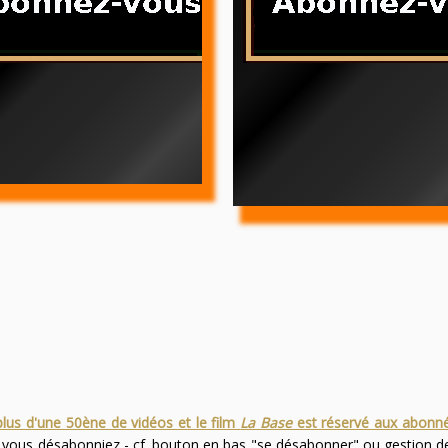
plus d'une 50ène de vidéos et le film
La Base
est réservé aux abonn
s vous désabonniez - cf. bouton en bas "se désabonner" ou gestion 