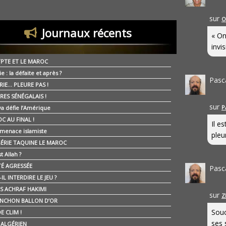
sur
O
Journaux récents
« On
invis
YPTE ET LE MAROC
ie : la défaite et après ?
Pasc
RIE… PLEURE PAS !
RES SÉNÉGALAIS !
sur
P
ya défie l’Amérique
C AU FINAL !
Il e
 menace islamiste
pleur
GÉRIE TAQUINE LE MAROC
t Allah ?
ÉTÉ AGRESSÉE
Pasc
IL INTERDIRE LE JEU ?
IS ACHRAF HAKIMI
sur
Z
NCHON BALLON D’OR
Souc
E CLIM !
ses 
É ALGÉRIEN