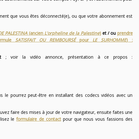
nement que vous êtes déconnecté(e), ou que votre abonnement est
DE PALESTINA
(ancien
L'orpheline de la Palestine
)
et / ou
prendre
ormule
SATISFAIT OU REMBOURSÉ
pour
LE SURHOMME
) :
t
; voir la vidéo annonce, présentation à ce propos :
ous le pourrez peut-être en installant des codecs vidéos avec un
uvez faire des mises à jour de votre navigateur, ensuite faites une
lisez le
formulaire de contact
pour que nous vous fassions des