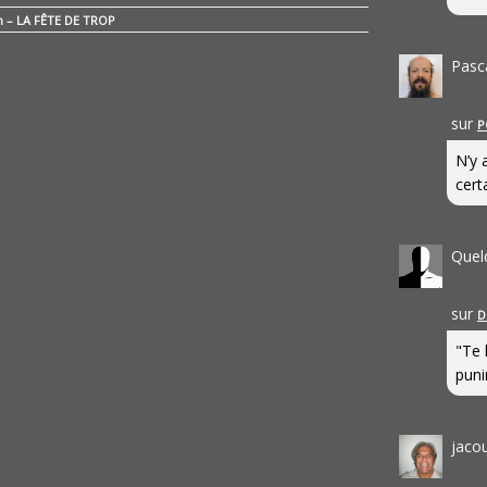
n – LA FÊTE DE TROP
Pasc
sur
P
N’y 
cert
Quel
sur
D
"Te 
punir
jaco