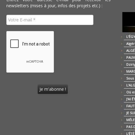
newsletters (mises à jour, infos des projets etc.) :
L’ÉG
Algér
ALGÉ
PAUV
Dziri
MARO
Sous
L’AL
Où es
J’AI 
FAUT-
JE SU
MÉLE
PAS D
L’ÉT