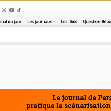
De l'i
rnal du jour
Les journaux
Les films
Question-Rép
Le journal de Pe
pratique la scénarisation 