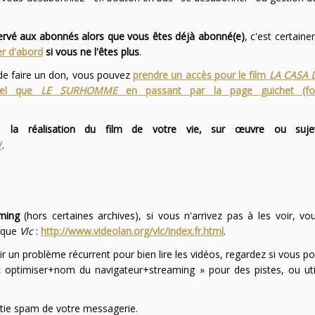
servé aux abonnés alors que vous êtes déjà abonné(e)
, c'est certai
r d'abord
si vous ne l'êtes plus
.
 de faire un don, vous pouvez
prendre un accès pour le film
LA CASA 
 tel que
LE SURHOMME
en passant par la page guichet (f
 la réalisation du film de votre vie, sur œuvre ou suje
/
.
ming
(hors certaines archives), si vous n'arrivez pas à les voir, v
l que
Vlc
:
http://www.videolan.org/vlc/index.fr.html
.
ir un problème récurrent pour bien lire les vidéos, regardez si vous po
optimiser+nom du navigateur+streaming » pour des pistes, ou uti
partie spam de votre messagerie.