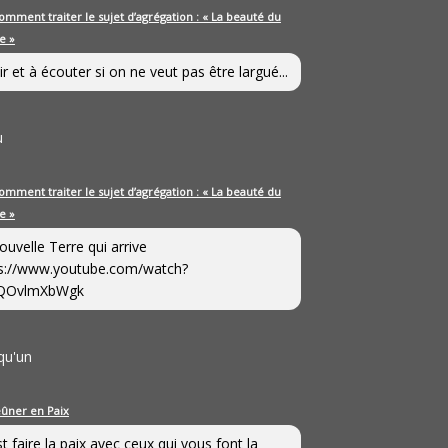
omment traiter le sujet d’agrégation : « La beauté du
e »
ir et à écouter si on ne veut pas être largué...
u
omment traiter le sujet d’agrégation : « La beauté du
e »
ouvelle Terre qui arrive
s://www.youtube.com/watch?
QOvlmXbWgk
qu'un
eûner en Paix
st faire la paix avec ceux qui vous font la