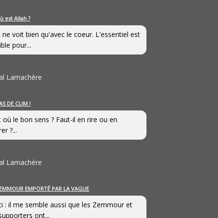
ù est Allah ?
 ne voit bien qu'avec le coeur. L'essentiel est
ible pour...
al Lamachère
AS DE CLIM !
st où le bon sens ? Faut-il en rire ou en
er ?...
al Lamachère
EMMOUR EMPORTÉ PAR LA VAGUE
i : il me semble aussi que les Zemmour et
supporters ont...