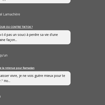
al Lamachère
OUR OU CONTRE TIKTOK ?
a-t-il pas un souci à perdre sa vie d'une
aine façon...
qu'un
e la retenue pour Ramadan
laisser vivre, je ne vois guère mieux pour te
." Ho...
u