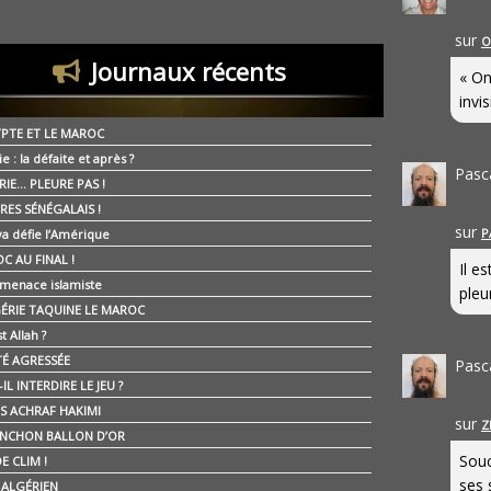
sur
O
Journaux récents
« On
invis
YPTE ET LE MAROC
ie : la défaite et après ?
Pasc
RIE… PLEURE PAS !
RES SÉNÉGALAIS !
sur
P
ya défie l’Amérique
C AU FINAL !
Il e
 menace islamiste
pleur
GÉRIE TAQUINE LE MAROC
t Allah ?
ÉTÉ AGRESSÉE
Pasc
IL INTERDIRE LE JEU ?
IS ACHRAF HAKIMI
sur
Z
NCHON BALLON D’OR
Souc
E CLIM !
ses 
É ALGÉRIEN