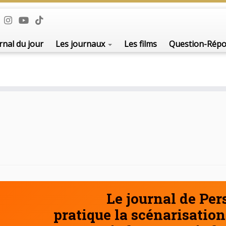
De l'i
rnal du jour
Les journaux
Les films
Question-Rép
Le journal de Pe
pratique la scénarisation 