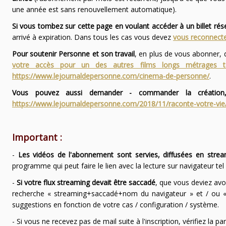
une année est sans renouvellement automatique).
Si vous tombez sur cette page en voulant accéder à un billet ré
arrivé à expiration. Dans tous les cas vous devez
vous reconnecte
Pour soutenir Personne et son travail
, en plus de vous abonner,
votre accès pour un des autres films longs métrages
https://www.lejournaldepersonne.com/cinema-de-personne/
.
Vous pouvez aussi demander - commander la création,
https://www.lejournaldepersonne.com/2018/11/raconte-votre-vie
Important :
-
Les vidéos de l'abonnement sont servies, diffusées en strea
programme qui peut faire le lien avec la lecture sur navigateur te
-
Si votre flux streaming devait être saccadé
, que vous deviez avo
recherche « streaming+saccadé+nom du navigateur » et / ou « 
suggestions en fonction de votre cas / configuration / système.
- Si vous ne recevez pas de mail suite à l'inscription, vérifiez la 