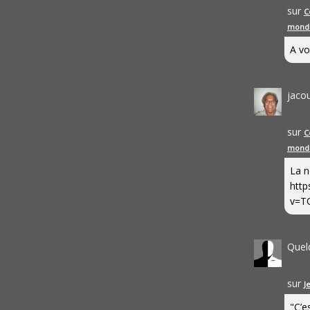
sur
C
mond
A vo
jaco
sur
C
mond
La n
http
v=T
Quel
sur
J
"C’e