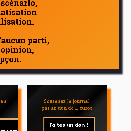
 scénario,
atisation
alisation.
d'aucun parti,
 opinion,
pçon.
 an
Soutenez le journal
par un don de ... euros