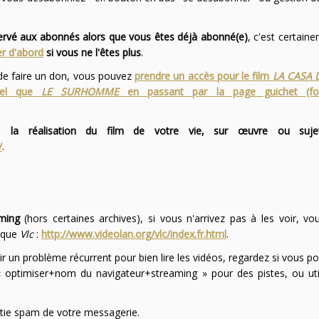
servé aux abonnés alors que vous êtes déjà abonné(e)
, c'est certai
r d'abord
si vous ne l'êtes plus
.
 de faire un don, vous pouvez
prendre un accès pour le film
LA CASA 
 tel que
LE SURHOMME
en passant par la page guichet (f
 la réalisation du film de votre vie, sur œuvre ou suje
/
.
ming
(hors certaines archives), si vous n'arrivez pas à les voir, v
l que
Vlc
:
http://www.videolan.org/vlc/index.fr.html
.
ir un problème récurrent pour bien lire les vidéos, regardez si vous po
optimiser+nom du navigateur+streaming » pour des pistes, ou uti
partie spam de votre messagerie.