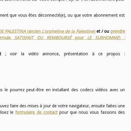
nement que vous êtes déconnecté(e), ou que votre abonnement est
DE PALESTINA
(ancien
L'orpheline de la Palestine
)
et / ou
prendre
ormule
SATISFAIT OU REMBOURSÉ
pour
LE SURHOMME
) :
t
; voir la vidéo annonce, présentation à ce propos :
ous le pourrez peut-être en installant des codecs vidéos avec un
uvez faire des mises à jour de votre navigateur, ensuite faites une
lisez le
formulaire de contact
pour que nous vous fassions des