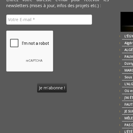
newsletters (mises à jour, infos des projets etc.) :
L’ÉG
Algér
ALGÉ
PAUV
Dziri
MARO
Sous
L’AL
Où es
J’AI 
FAUT-
JE SU
MÉLE
PAS D
L’ÉT