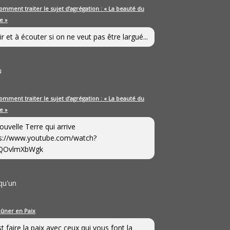
omment traiter le sujet d’agrégation : « La beauté du
e »
ir et à écouter si on ne veut pas être largué...
u
omment traiter le sujet d’agrégation : « La beauté du
e »
ouvelle Terre qui arrive
s://www.youtube.com/watch?
QOvlmXbWgk
qu'un
eûner en Paix
st faire la paix avec ceux qui vous font la