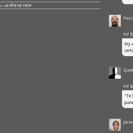
n – LA FÊTE DE TROP
Pasc
sur
P
N’y 
cert
Quel
sur
D
"Te 
punir
jaco