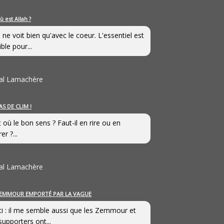
ù est Allah ?
 ne voit bien qu'avec le coeur. L'essentiel est
ible pour...
al Lamachère
AS DE CLIM !
st où le bon sens ? Faut-il en rire ou en
er ?...
al Lamachère
EMMOUR EMPORTÉ PAR LA VAGUE
i : il me semble aussi que les Zemmour et
supporters ont...