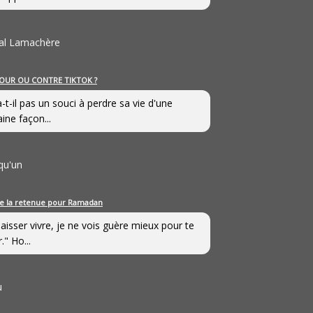
al Lamachère
OUR OU CONTRE TIKTOK ?
a-t-il pas un souci à perdre sa vie d'une
aine façon...
qu'un
e la retenue pour Ramadan
laisser vivre, je ne vois guère mieux pour te
." Ho...
u