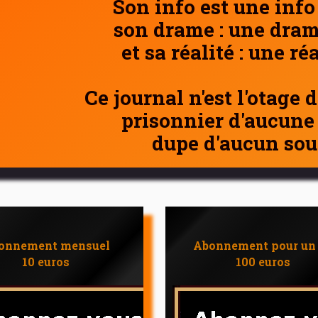
Son info est une info
son drame : une dram
et sa réalité : une ré
Ce journal n'est l'otage 
prisonnier d'aucune
dupe d'aucun sou
onnement mensuel
Abonnement pour un
10 euros
100 euros