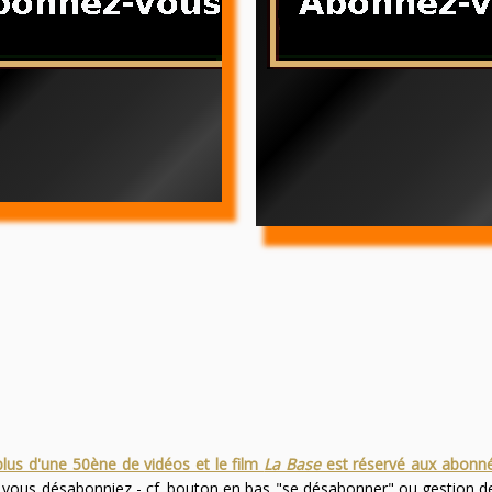
plus d'une 50ène de vidéos et le film
La Base
est réservé aux abonn
s vous désabonniez - cf. bouton en bas "se désabonner" ou gestion 