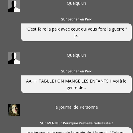
Quelqu'un
sur
Jeûner en Paix
"C’est faire la paix avec ceux qui vous font la guerre."
Je...
Quelqu'un
sur
Jeûner en Paix
AAHH TABLLE ! ON MANGE LES ENFANTS !! Voilà le
genre de...
le journal de Personne
sur
MENNEL : Pourquoi s’est-elle radicalisée ?
Je dépose ici le mot de la main de Mennel : "Selem...