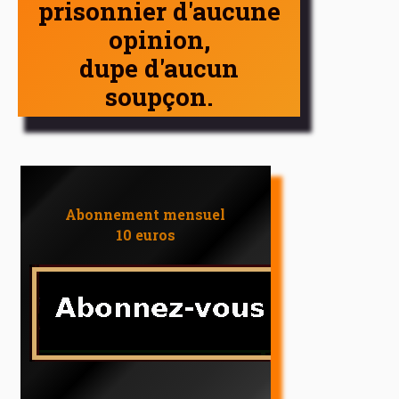
prisonnier d'aucune
opinion,
dupe d'aucun
soupçon.
Abonnement mensuel
10 euros