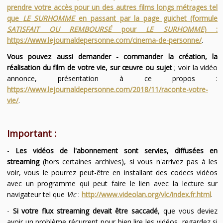
prendre votre accès pour un des autres films longs métrages tel
que
LE SURHOMME
en passant par la page guichet (formule
SATISFAIT OU REMBOURSÉ
pour
LE SURHOMME
) :
https://www.lejournaldepersonne.com/cinema-de-personne/
.
Vous pouvez aussi demander - commander la création, la
réalisation du film de votre vie, sur œuvre ou sujet
; voir la vidéo
annonce, présentation à ce propos :
https://www.lejournaldepersonne.com/2018/11/raconte-votre-
vie/
.
Important :
-
Les vidéos de l'abonnement sont servies, diffusées en
streaming
(hors certaines archives), si vous n'arrivez pas à les
voir, vous le pourrez peut-être en installant des codecs vidéos
avec un programme qui peut faire le lien avec la lecture sur
navigateur tel que
Vlc
:
http://www.videolan.org/vlc/index.fr.html
.
-
Si votre flux streaming devait être saccadé
, que vous deviez
avoir un problème récurrent pour bien lire les vidéos, regardez si