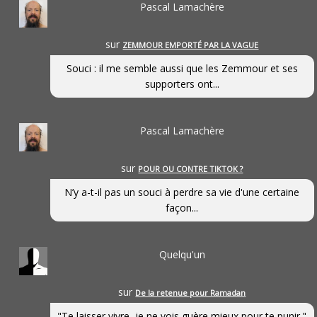
Pascal Lamachère
sur
ZEMMOUR EMPORTÉ PAR LA VAGUE
Souci : il me semble aussi que les Zemmour et ses
supporters ont...
Pascal Lamachère
sur
POUR OU CONTRE TIKTOK ?
N’y a-t-il pas un souci à perdre sa vie d'une certaine
façon...
Quelqu'un
sur
De la retenue pour Ramadan
"Te laisser vivre, je ne vois guère mieux pour te punir."