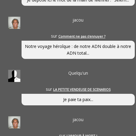
jacou
sur
Comment ne pas s’ennuyer ?
Notre voyage héroîque : de notre ADN double à notre
ADN total...
Quelqu'un
sur
LA PETITE VENDEUSE DE SCENARIOS
Je paie ta paix...
jacou
sur
L’AMOUR À MORT !