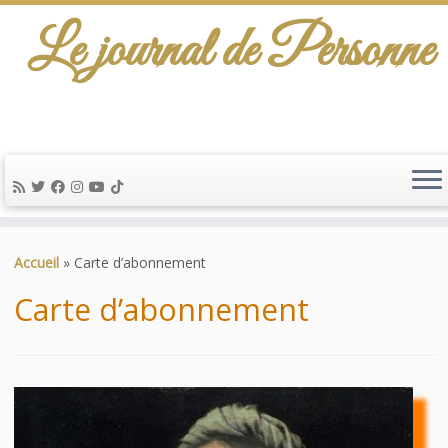
Le journal de Personne
De l'info-scénario pour traiter une question
d'actualité…
Passer
au
Accueil
»
Carte d’abonnement
contenu
Carte d’abonnement