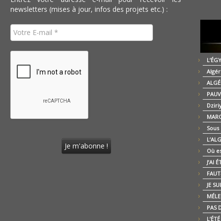
newsletters (mises à jour, infos des projets etc.) :
L’ÉG
Algér
ALGÉ
PAUV
Dziri
MARO
Sous
L’AL
Où es
J’AI 
FAUT-
JE SU
MÉLE
PAS D
L’ÉT