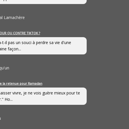
al Lamachère
OUR OU CONTRE TIKTOK ?
a-t-il pas un souci à perdre sa vie d'une
aine façon...
qu'un
e la retenue pour Ramadan
laisser vivre, je ne vois guère mieux pour te
." Ho...
u