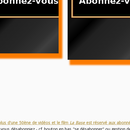
plus d'une 50ène de vidéos et le film
La Base
est réservé aux abonn
s vous désabonniez - cf. bouton en bas "se désabonner" ou gestion 