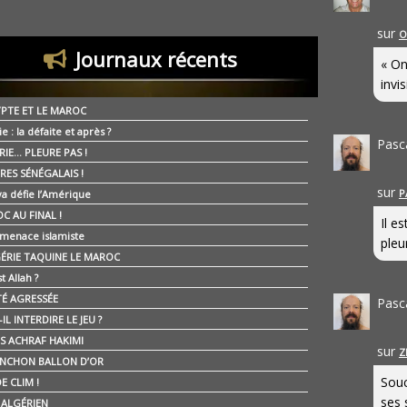
sur
O
Journaux récents
« On
invis
YPTE ET LE MAROC
ie : la défaite et après ?
Pasc
RIE… PLEURE PAS !
RES SÉNÉGALAIS !
sur
P
ya défie l’Amérique
C AU FINAL !
Il e
 menace islamiste
pleur
GÉRIE TAQUINE LE MAROC
t Allah ?
ÉTÉ AGRESSÉE
Pasc
IL INTERDIRE LE JEU ?
IS ACHRAF HAKIMI
sur
Z
NCHON BALLON D’OR
Souc
E CLIM !
ses 
É ALGÉRIEN