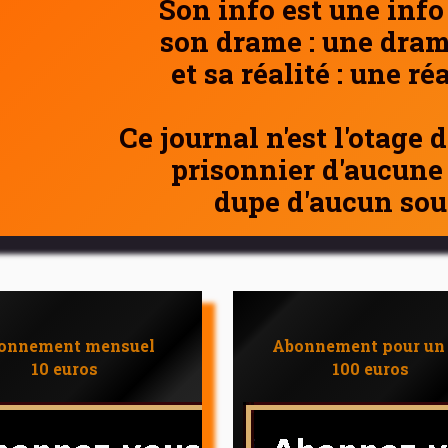
Son info est une info
son drame : une dram
et sa réalité : une ré
Ce journal n'est l'otage 
prisonnier d'aucune
dupe d'aucun sou
onnement mensuel
Abonnement pour un
10 euros
100 euros