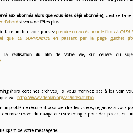
servé aux abonnés alors que vous êtes déjà abonné(e)
, c'est certai
r d'abord
si vous ne l'êtes plus
.
 de faire un don, vous pouvez
prendre un accès pour le film
LA CASA 
 tel que
LE SURHOMME
en passant par la page guichet (f
 la réalisation du film de votre vie, sur œuvre ou suje
/
.
ming
(hors certaines archives), si vous n'arrivez pas à les voir, v
l que
Vlc
:
http://www.videolan.org/vlc/index.fr.html
.
ir un problème récurrent pour bien lire les vidéos, regardez si vous po
optimiser+nom du navigateur+streaming » pour des pistes, ou uti
partie spam de votre messagerie.