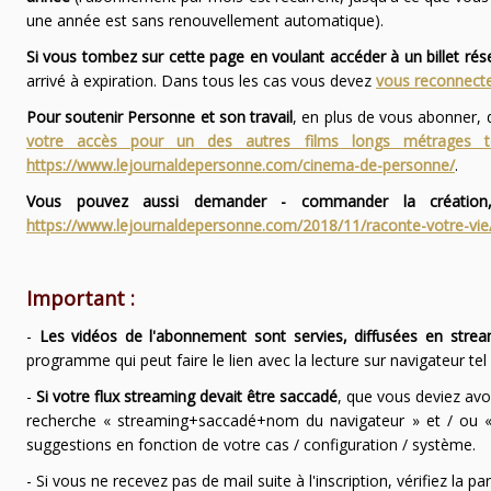
une année est sans renouvellement automatique).
Si vous tombez sur cette page en voulant accéder à un billet ré
arrivé à expiration. Dans tous les cas vous devez
vous reconnecte
Pour soutenir Personne et son travail
, en plus de vous abonner,
votre accès pour un des autres films longs métrages
https://www.lejournaldepersonne.com/cinema-de-personne/
.
Vous pouvez aussi demander - commander la création,
https://www.lejournaldepersonne.com/2018/11/raconte-votre-vie
Important :
-
Les vidéos de l'abonnement sont servies, diffusées en strea
programme qui peut faire le lien avec la lecture sur navigateur te
-
Si votre flux streaming devait être saccadé
, que vous deviez avo
recherche « streaming+saccadé+nom du navigateur » et / ou « 
suggestions en fonction de votre cas / configuration / système.
- Si vous ne recevez pas de mail suite à l'inscription, vérifiez la 