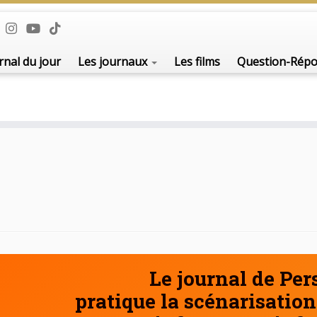
De l'i
rnal du jour
Les journaux
Les films
Question-Rép
Le journal de Pe
pratique la scénarisation 