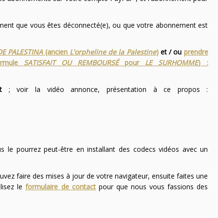
nement que vous êtes déconnecté(e), ou que votre abonnement est
DE PALESTINA
(ancien
L'orpheline de la Palestine
)
et / ou
prendre
ormule
SATISFAIT OU REMBOURSÉ
pour
LE SURHOMME
) :
t
; voir la vidéo annonce, présentation à ce propos :
ous le pourrez peut-être en installant des codecs vidéos avec un
uvez faire des mises à jour de votre navigateur, ensuite faites une
lisez le
formulaire de contact
pour que nous vous fassions des