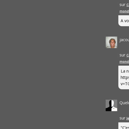
sur
C
mond
A vo
jaco
sur
C
mond
La n
http
v=T
Quel
sur
J
"C’e