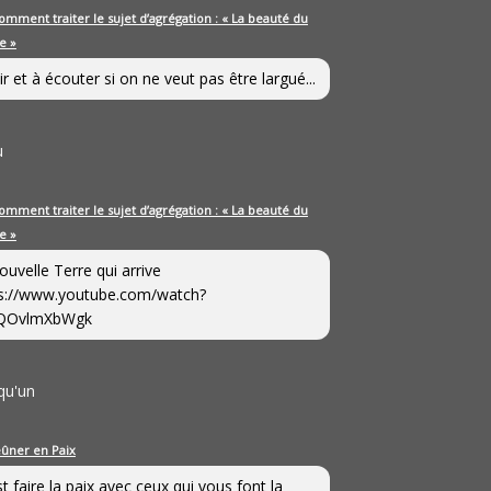
omment traiter le sujet d’agrégation : « La beauté du
e »
ir et à écouter si on ne veut pas être largué...
u
omment traiter le sujet d’agrégation : « La beauté du
e »
ouvelle Terre qui arrive
s://www.youtube.com/watch?
QOvlmXbWgk
qu'un
eûner en Paix
st faire la paix avec ceux qui vous font la