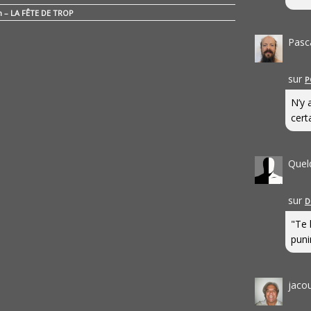
n – LA FÊTE DE TROP
Pasc
sur
P
N’y 
cert
Quel
sur
D
"Te 
punir
jaco