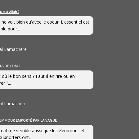
ù est Allah ?
 ne voit bien qu'avec le coeur. L'essentiel est
ible pour...
al Lamachère
AS DE CLIM !
st où le bon sens ? Faut-il en rire ou en
er ?...
al Lamachère
EMMOUR EMPORTÉ PAR LA VAGUE
i : il me semble aussi que les Zemmour et
supporters ont...