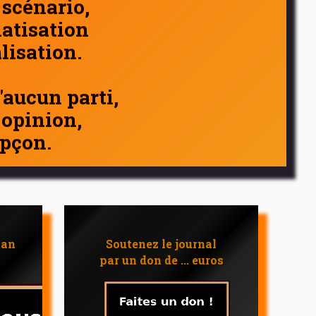
 scénario,
atisation
alisation.
d'aucun parti,
 opinion,
pçon.
 an
Soutenez le journal
par un don de ... euros